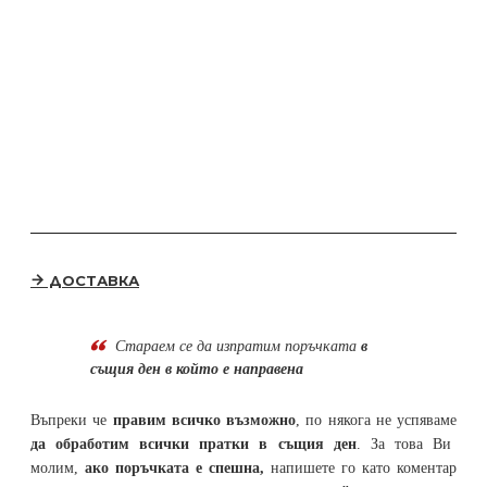
ДОСТАВКА
Стараем се да
изпратим поръчката
в
същия ден в който е направена
Въпреки че
правим всичко възможно
, по някога не успяваме
да обработим всички пратки в същия ден
. За това Ви
молим,
ако поръчката е спешна,
напишете го като коментар