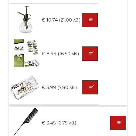
броя
€ 10.74 (21.00 лв.)
БЕЗПЛАТНО
Контейнери за сваляне на гел лак 5
€ 8.44 (16.50 лв.)
броя
БЕЗПЛАТНО
€ 3.99 (7.80 лв.)
Пластмасови предпазители за лак
€ 3.45 (6.75 лв.)
БЕЗПЛАТНО