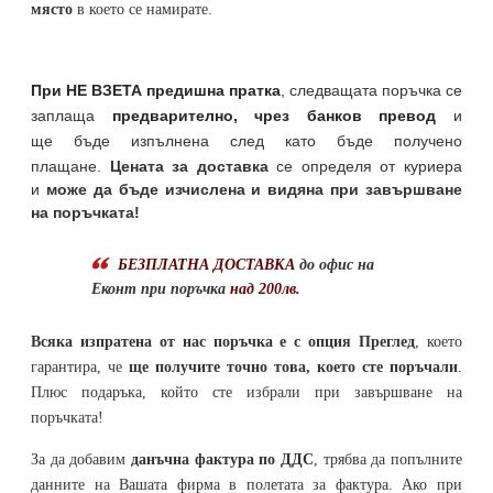
място
в което се намирате.
При НЕ ВЗЕТА предишна пратка
,
следващата поръчка се
заплаща
предварително, чрез банков превод
и
ще бъде изпълнена след като бъде получено
плащане.
Цената за доставка
се определя от куриера
и
може да бъде изчислена и видяна при завършване
на поръчката!
БЕЗПЛАТНА ДОСТАВКА
до офис на
Еконт при поръчка
над 200лв.
Всяка изпратена от нас поръчка е с опция Преглед
, което
гарантира, че
ще получите точно това, което сте поръчали
.
Плюс подаръка, който сте избрали при завършване на
поръчката!
За да добавим
данъчна фактура по ДДС
, трябва да попълните
данните на Вашата фирма в полетата за фактура. Ако при