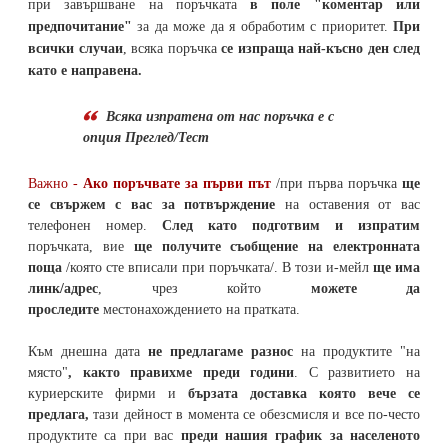
при завършване на поръчката
в поле "коментар или
предпочитание"
за да може да я обработим с приоритет.
При
всички случаи
, всяка поръчка
се изпраща най-късно ден след
като е направена.
Всяка изпратена от нас поръчка е с
опция Преглед/Тест
Важно -
Ако поръчвате за първи път
/при първа поръчка
ще
се свържем с вас за потвърждение
на оставения от вас
телефонен номер
.
След като подготвим и изпратим
поръчката,
вие
ще получите съобщение на електронната
поща
/която сте вписали при поръчката/. В този и-мейл
ще има
линк/адрес
, чрез който
можете да
проследите
местонахождението на
пратката
.
Към днешна дата
не предлагаме разнос
на продуктите "на
място"
, както правихме преди години
. С развитието на
куриерските фирми и
бързата доставка която вече се
предлага,
тази дейност в момента се обезсмисля и
все по-често
продуктите са при вас
преди нашия график за населеното