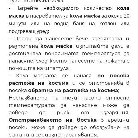
чувствителна кожа
- Нагрейте необходимото количество 
кола 
маска
 в 
 за около 20 
нагревател за 
кола маска
минути или на водна баня на котлон или 
подгряващ уред;
- Преди да нанесете вече загрятата и
разтопена
кола маска
, изпитайте дали е
достигнала поносимата температура за
нанасяне, след което нанесете на кожата с
помощта на шпатула;
- Кола маската се нанася
по посока
растежа на косъма
и се отстранява в
посока
обратна на растежа на косъма
;
Неспазването на тези насоки относно
температурата за нанасяне може да
доведе до риск от изгаряния.
Отстраняването на восъка
в грешни
посоки може да доведе до образуване на
синини и сериозни наранявания.