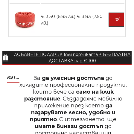
Пила за нокти 12cm
€ 3.50 (6.85 лв.)
€ 3.83 (7.50
лв.)
БЕЗПЛАТНО
ДОБАВЕТЕ ПОДАРЪК към поръчката + БЕЗПЛАТНА
Пила за нокти
ДОСТАВКА над € 100
ИЗТЕГЛЕТЕ МОБИЛНО ПРИЛОЖЕНИЕ ZASALONA
За
да улесним достъпа
до
хилядите професионални продукти,
които вече са
само на клик
БЕЗПЛАТНО
разстояние
. Създадохме мобилно
приложение през което
да
Пила за нокти
пазарувате лесно, удобно и
приятно
. С изтеглянето, ще
имате винаги достъп
до
постоянно нарастващия