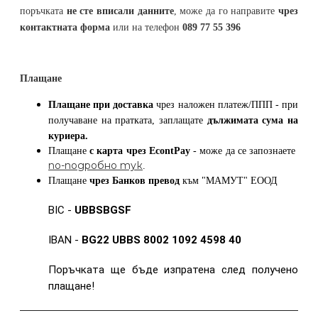
поръчката
не сте вписали данните
, може да го направите
чрез
контактната форма
или на телефон
089 77 55 396
Плащане
Плащане при доставка
чрез наложен платеж/ППП - при
получаване на пратката, заплащате
дължимата сума на
куриера.
Плащане
с карта
чрез
EcontPay
- може да се запознаете
по-подробно тук
.
Плащане
чрез Банков превод
към
"МАМУТ" ЕООД
BIC -
UBBSBGSF
IBAN -
BG22 UBBS 8002 1092 4598 40
Поръчката ще бъде изпратена след получено
плащане!