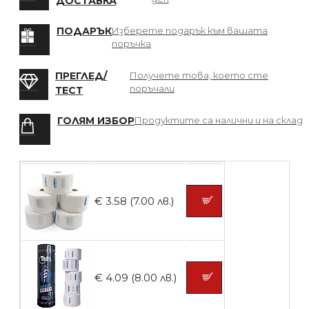
ДОСТАВКА
БЕЗПЛАТНО
ПОДАРЪК
Изберете подарък към вашата
поръчка
Мрежа за Коса
ПРЕГЛЕД/
Получете това, което сте
поръчали
ТЕСТ
ГОЛЯМ ИЗБОР
Продуктите са налични и на склад
БЕЗПЛАТНО
Четка за боядисване
€ 3.58 (7.00 лв.)
БЕЗПЛАТНО
€ 4.09 (8.00 лв.)
Контейнери за сваляне на гел лак 10