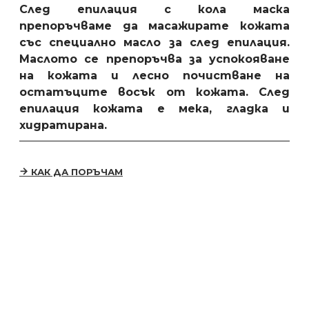
След
епилация
с
кола маска
препоръчваме да масажирате кожата
със
специално масло за след
епилация
.
Маслото се препоръчва
за успокояване
на кожата
и лесно почистване на
остатъците восък от кожата.
След
епилация
кожата е мека, гладка и
хидратирана.
КАК ДА ПОРЪЧАМ