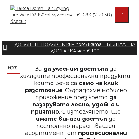
БЕЗПЛАТНО
€ 3.83 (7.50 лв.)
Пила тип ренде 2в1
ДОБАВЕТЕ ПОДАРЪК към поръчката + БЕЗПЛАТНА
ДОСТАВКА над € 100
БЕЗПЛАТНО
ИЗТЕГЛЕТЕ МОБИЛНО ПРИЛОЖЕНИЕ ZASALONA
За
да улесним достъпа
до
Пила тип ренде 2в1
хилядите професионални продукти,
които вече са
само на клик
разстояние
. Създадохме мобилно
приложение през което
да
пазарувате лесно, удобно и
БЕЗПЛАТНО
приятно
. С изтеглянето, ще
имате винаги достъп
до
постоянно нарастващия
Пила за нокти 12cm
асортимент от
професионални