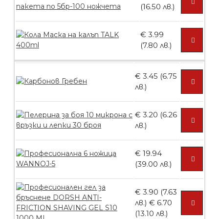
(16.50 лв.)
БЕЗПЛАТНО
€ 3.99
(7.80 лв.)
Контейнери за сваляне на гел лак 5
броя
€ 3.45 (6.75
лв.)
БЕЗПЛАТНО
€ 3.20 (6.26
лв.)
Пластмасови предпазители за лак
€ 19.94
(39.00 лв.)
БЕЗПЛАТНО
€ 3.90 (7.63
лв.)
€ 6.70
(13.10 лв.)
Ваничка за маникюр BMSPA1C