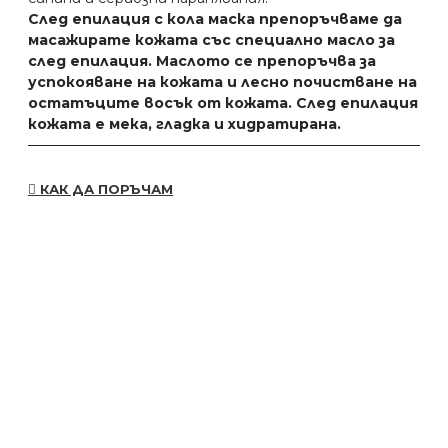
След
епилация
с
кола маска
препоръчваме да
масажирате кожата със
специално масло за
след
епилация
. Маслото се препоръчва
за
успокояване на кожата
и лесно почистване на
остатъците восък от кожата.
След
епилация
кожата е мека, гладка и хидратирана.
КАК ДА ПОРЪЧАМ