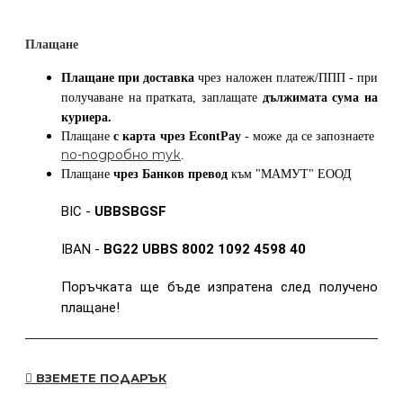
Плащане
Плащане при доставка
чрез наложен платеж/ППП - при
получаване на пратката, заплащате
дължимата сума на
куриера.
Плащане
с карта
чрез
EcontPay
- може да се запознаете
по-подробно тук
.
Плащане
чрез Банков превод
към
"МАМУТ" ЕООД
BIC -
UBBSBGSF
IBAN -
BG22 UBBS 8002 1092 4598 40
Поръчката ще бъде изпратена след получено
плащане!
ВЗЕМЕТЕ ПОДАРЪК