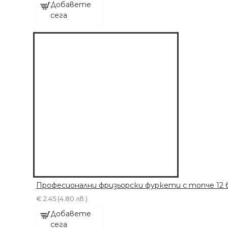
Добавете
сега
Професионални фризьорски фуркети с топче 12 
€ 2.45 (4.80 лв.)
Добавете
сега