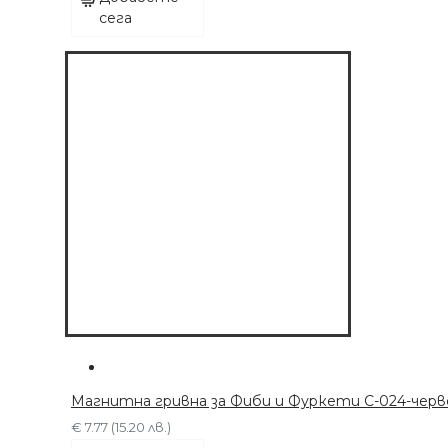
ДОБАВЕТЕ СЕГА
сега
Магнитна гривна за Фиби и Фуркети C-024-черв
€ 7.77 (15.20 лв.)