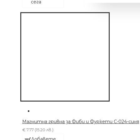
сега
МАШИНКА С 6
ПРИСТАВКИ
Магнитна гривна за Фиби и Фуркети C-024-синя
€ 63.91 (125.00 лв.)
€ 7.77 (15.20 лв.)
Добавете