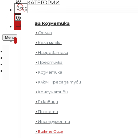
КАТЕГОРИИ
Вход
Регистрация
За Козметика
Регистрация
Фолио
0 продукта - € 0.00 (0.00 лв.)
Menu
0
Кола маска
Нагреватели
Престилка
Козметика
Ключ Преса за туби
Консумативи
Ръкавици
Пинсети
Инструменти
Вижте Още