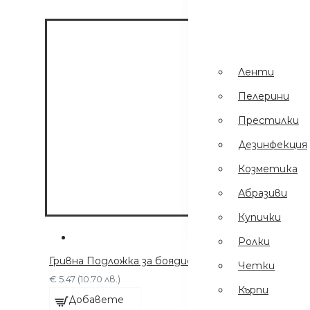
Пинсети
.
Шампоани
Престилки
Ленти
Дезинфекция
Пелерини
Еднократни
Престилки
Ръкавици
Дезинфекция
Ел Уреди
Козметика
Кърпи
Абразиви
Четки
Купички
Ролки
Гривна Подложка за боядисване Червена
Четки
€ 5.47 (10.70 лв.)
Кърпи
Добавете