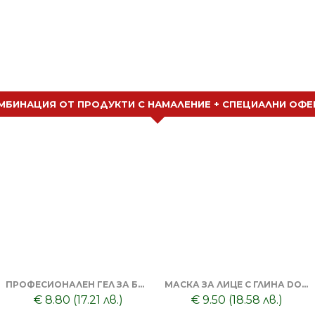
МБИНАЦИЯ ОТ ПРОДУКТИ С НАМАЛЕНИЕ + СПЕЦИАЛНИ ОФЕ
ПРОФЕСИОНАЛЕН ГЕЛ ЗА БРЪСНЕНЕ 1000 ML + БРЪСНАЧ ЗА ЕДНОКРАТНИ НОЖЧЕТА + БРЪСНАРСКИ НОЖЧЕТА ASTRA - 5БР
МАСКА ЗА ЛИЦЕ С ГЛИНА DORSH + ПОЧИСТВАЩА ЧЕРНА МАСКА ЗА ЛИЦЕ DORSH
€ 8.80 (17.21 лв.)
€ 9.50 (18.58 лв.)