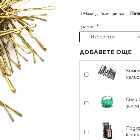
-
Пон
Може да бъде при вас
Грамаж
ДОБАВЕТЕ ОЩЕ
Компл
калъф
Силик
зелен
Подх
kerati