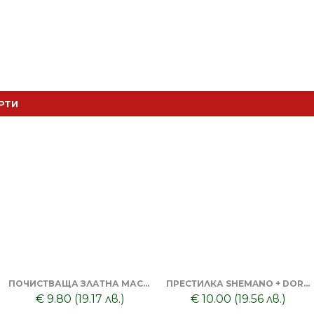
РТИ
ПОЧИСТВАЩА ЗЛАТНА МАСКА ЗА ЛИЦЕ DORSH + ТОНИК ЗА ПОЧИСТВАНЕ НА ЛИЦЕ
ПРЕСТИЛКА SHEMANO + DORSH SILVER - ШАМПОАН ПРОТИВ ОРАНЖЕВО ЛИЛАВО 500 МЛ
€ 9.80 (19.17 лв.)
€ 10.00 (19.56 лв.)