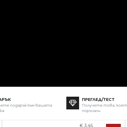
АРЪК
ПРЕГЛЕД/ТЕСТ
ете подарък към вашата
Получете това, кое
ка
поръчали
€ 3.45