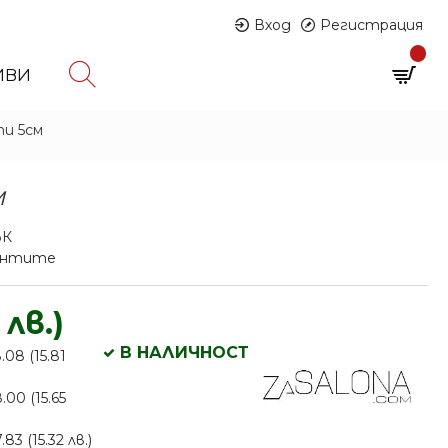
Вход
Регистрация
0
ИВИ
0 продукта - € 0.00 (0.00 лв.)
ти 5см
м
ЪК
иантите
 лв.)
В НАЛИЧНОСТ
.08 (15.81
.00 (15.65
83 (15.32 лв.)