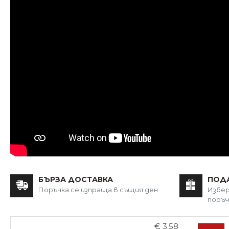
БЪРЗА ДОСТАВКА
ПОД
Поръчка се изпраща в същия ден
Избер
поръч
€ 3.58