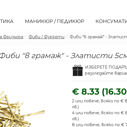
ЕТИКА
МАНИКЮР / ПЕДИКЮР
КОНСУМАТ
а Фризьора
Фиби / Фуркети
Фиби "в грамаж" - Златис
Фиби "в грамаж" - Златисти 5с
ИЗБЕРЕТЕ ПОДАР
разгледайте вар
€ 8.33 (16.30
2 или повече, всяко по € 8
лв.)
4 или повече, всяко по € 8
лв.)
8 или повече, всяко по € 7.