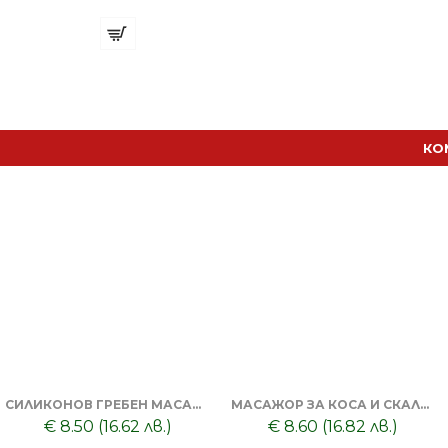
€ 8.33 (16.30 лв.)
КО
СИЛИКОНОВ ГРЕБЕН МАСАЖОР + ТОНИК ЗА КОСА DORSH
МАСАЖОР ЗА КОСА И СКАЛП + DORSH SILVER - ШАМПОАН ПРОТИВ ОРАНЖЕВО ЛИЛАВО 500 МЛ
€ 8.50 (16.62 лв.)
€ 8.60 (16.82 лв.)