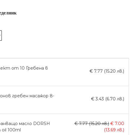
еделник
ект от 10 Гребена в
€ 7.77 (15.20 лв.)
онов гребен масажор 8-
€ 3.43 (6.70 лв.)
ранващо масло DORSH
€ 7.77 (15.20 лв.)
€ 7.00
n oil 100ml
(13.69 лв.)