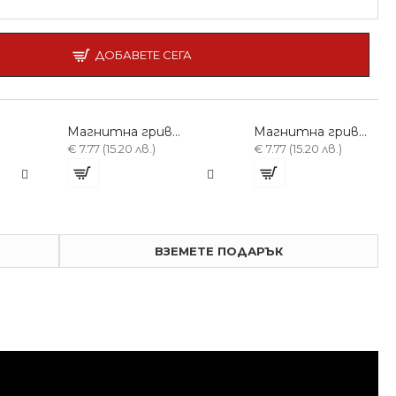
ДОБАВЕТЕ СЕГА
Магнитна гривна за Фиби и Фуркети C-024-синя
Магнитна гривна за Фиби и Фуркети C-024-червена
€ 7.77 (15.20 лв.)
€ 7.77 (15.20 лв.)
ВЗЕМЕТЕ ПОДАРЪК