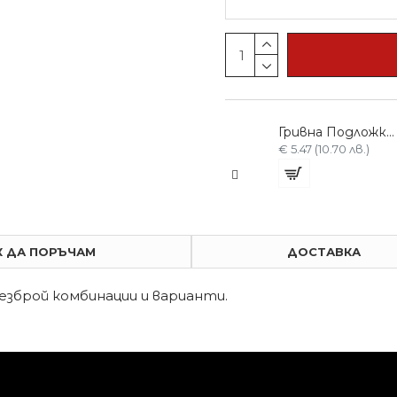
Гривна Подложка за боядисване Червена
€ 5.47 (10.70 лв.)
К ДА ПОРЪЧАМ
ДОСТАВКА
безброй комбинации и варианти.