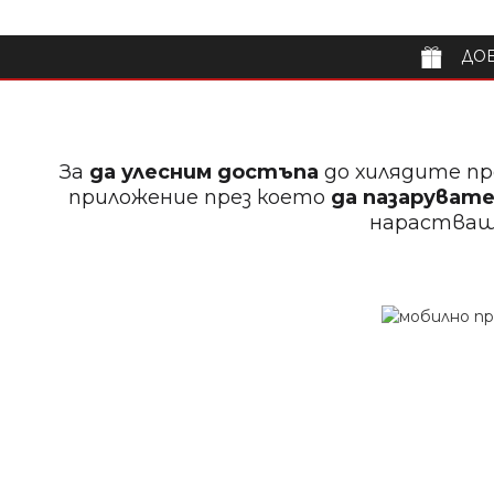
ДОБ
За
да улесним достъпа
до хилядите пр
приложение през което
да пазарувате
нараства
Фиби "в грамаж" - Златисти 5см