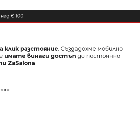
над € 100
на клик разстояние
. Създадохме мобилно
ще
имате винаги достъп
до постоянно
кти
ZaSalona