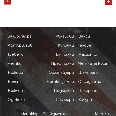
Ножици
Престилки
вижте
вижте
повече
повече
За Фризьора
Ръкавици
Вакси
Афтършейв
Купички
Гелове
Гребени
Бутилки
Машинки
Четки
Престилки
Четки за Коса
Ножици
Органайзери
Шампоани
Бръснач
Четки за Боя
Оксиданти
Ножчета
Подложки
Пелерини
Одеколон
Сешоари
Кичури
Маникюр
За Козметика
Метли