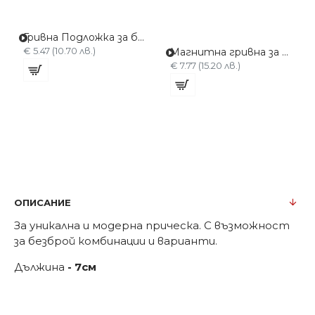
Гривна Подложка за боядисване Червена
€ 5.47 (10.70 лв.)
Магнитна гривна за Фиби и Фуркети C-024-синя
€ 7.77 (15.20 лв.)
ОПИСАНИЕ
За уникална и модерна прическа. С възможност
за безброй комбинации и варианти.
Дължина
- 7см