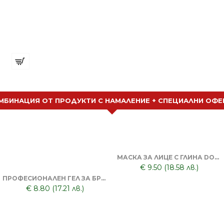
Фиби "в грамаж" - Черни 7см
€ 6.90 (13.50 лв.)
МБИНАЦИЯ ОТ ПРОДУКТИ С НАМАЛЕНИЕ + СПЕЦИАЛНИ ОФЕ
МАСКА ЗА ЛИЦЕ С ГЛИНА DORSH + ПОЧИСТВАЩА ЧЕРНА МАСКА ЗА ЛИЦЕ DORSH
€ 9.50 (18.58 лв.)
ПРОФЕСИОНАЛЕН ГЕЛ ЗА БРЪСНЕНЕ 1000 ML + БРЪСНАЧ ЗА ЕДНОКРАТНИ НОЖЧЕТА + БРЪСНАРСКИ НОЖЧЕТА ASTRA - 5БР
€ 8.80 (17.21 лв.)