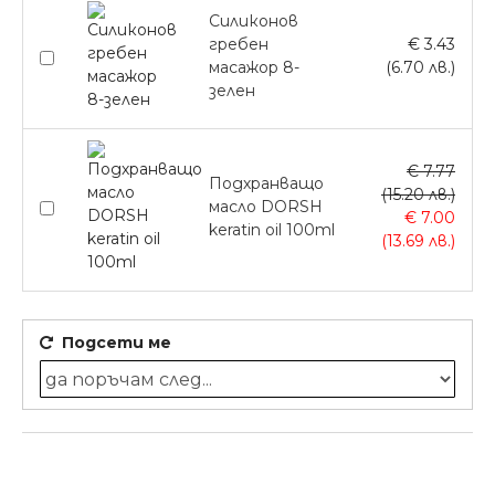
Силиконов
гребен
€ 3.43
масажор 8-
(6.70 лв.)
зелен
€ 7.77
Подхранващо
(15.20 лв.)
масло DORSH
€ 7.00
keratin oil 100ml
(13.69 лв.)
Подсети ме