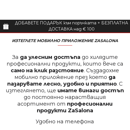
ДОБАВЕТЕ ПОДАРЪК към поръчката + БЕЗПЛАТНА
ДОСТАВКА над € 100
ИЗТЕГЛЕТЕ МОБИЛНО ПРИЛОЖЕНИЕ ZASALONA
За
да улесним достъпа
до хилядите
професионални продукти, които вече са
само на клик разстояние
. Създадохме
мобилно приложение през което
да
пазарувате лесно, удобно и приятно
. С
изтеглянето, ще
имате винаги достъп
до постоянно нарастващия
асортимент от
професионални
продукти
ZaSalona
Удобно на телефона