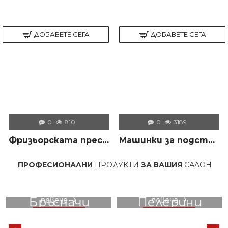
ДОБАВЕТЕ СЕГА
ДОБАВЕТЕ СЕГА
0
810
0
3189
Фризьорската престилка – незаменимият помощник на всеки професионалист в салона
Машинки за подстригване – всичко, което трябва да знаем преди да изберем правилния модел
ОФЕСИОНАЛНИ
ПРОДУКТИ
ЗА ВАШИЯ
САЛОН
ХИЛЯДИ