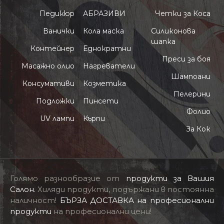
Педикюр
АБРАЗИВИ
Четки за Коса
Ванички
Кола маска
Силиконова
шапка
Контейнер
Еднократни
Преси за боя
Масажно олио
Нагреватели
Шампоани
Консумативи
Козметика
Пелерини
Подложки
Пинсети
Фолио
UV лампи
Кърпи
За Кок
Голямо разнообразие от
продукти за Вашия
Салон
.
Хиляди продукти, подържани в постоянна
наличност!
БЪРЗА ДОСТАВКА на професионални
продукти
на професионални цени!