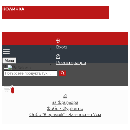
КОЛИЧКА
Вход
Menu
Регистрация
0 продукта - € 0.00 (0.00 лв.)
0
За Фризьора
Фиби / Фуркети
Фиби "в грамаж" - Златисти 7см