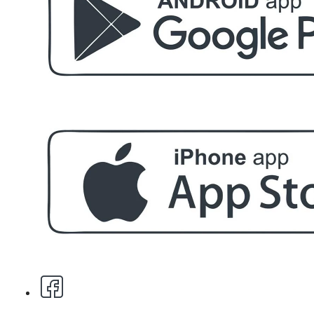
БЕЗПЛАТНО
Етерично масло 10ml
БЕЗПЛАТНО
За поръчка над € 40.00 (78.23 лв.)
Стипца 20 броя в кибрит
БЕЗПЛАТНО