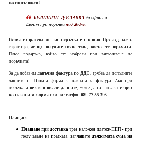
на поръчката!
БЕЗПЛАТНА ДОСТАВКА
до офис на
Еконт при поръчка
над 200лв.
Всяка изпратена от нас поръчка е с опция Преглед
, което
гарантира, че
ще получите точно това, което сте поръчали
.
Плюс подаръка, който сте избрали при завършване на
поръчката!
За да добавим
данъчна фактура по ДДС
, трябва да попълните
данните на Вашата фирма в полетата за фактура. Ако при
поръчката
не сте вписали данните
, може да го направите
чрез
контактната форма
или на телефон
089 77 55 396
Плащане
Плащане при доставка
чрез наложен платеж/ППП - при
получаване на пратката, заплащате
дължимата сума на