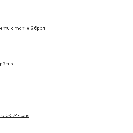
ети с топче 6 броя
ервена
и C-024-синя