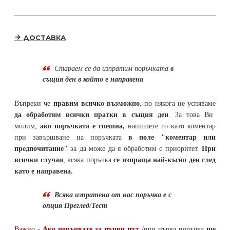
ДОСТАВКА
Стараем се да
изпратим поръчката
в
същия ден в който е направена
Въпреки че
правим всичко възможно
, по някога не успяваме
да обработим всички пратки в същия ден
. За това Ви
молим,
ако поръчката е спешна,
напишете го като коментар
при завършване на поръчката
в поле "коментар или
предпочитание"
за да може да я обработим с приоритет.
При
всички случаи
, всяка поръчка
се изпраща най-късно ден след
като е направена.
Всяка изпратена от нас поръчка е с
опция Преглед/Тест
Важно -
Ако поръчвате за първи път
/при първа поръчка
ще