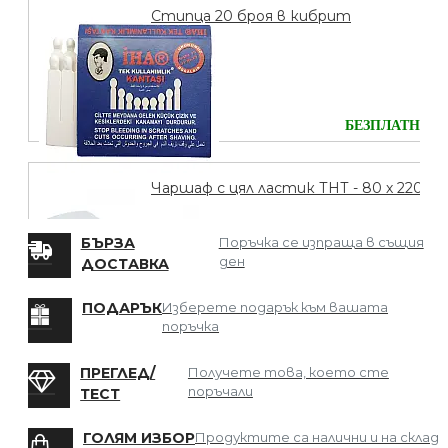
Стипца 20 броя в кибрит
БЕЗПЛАТНО
Чаршаф с цял ластик ТНТ - 80 х 220
БЪРЗА
Поръчка се изпраща в същия
ден
ДОСТАВКА
БЕЗПЛАТНО
ПОДАРЪК
Изберете подарък към вашата
поръчка
Мрежа за Коса
ПРЕГЛЕД/
Получете това, което сте
поръчали
ТЕСТ
ГОЛЯМ ИЗБОР
Продуктите са налични и на склад