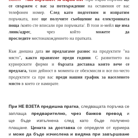
се свържем с вас за потвърждение
на оставения от вас
телефонен номер
.
След като подготвим и изпратим
поръчката,
вие
ще получите съобщение на електронната
поща
/която сте вписали при поръчката/. В този и-мейл
ще има
линк/адрес
, чрез който
можете да
проследите
местонахождението на
пратката
.
Към днешна дата
не предлагаме разнос
на продуктите "на
място"
, както правихме преди години
. С развитието на
куриерските фирми и
бързата доставка която вече се
предлага,
тази дейност в момента се обезсмисля и
все по-често
продуктите са при вас
преди нашия график за населеното
място
в което се намирате.
При НЕ ВЗЕТА предишна пратка
,
следващата поръчка се
заплаща
предварително, чрез банков превод
и
ще бъде изпълнена след като бъде получено
плащане.
Цената за доставка
се определя от куриера
и
може да бъде изчислена и видяна при завършване