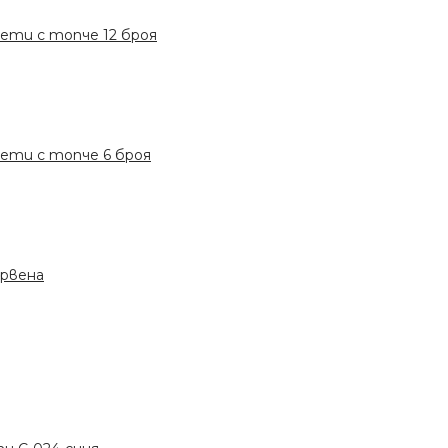
ети с топче 12 броя
ети с топче 6 броя
ервена