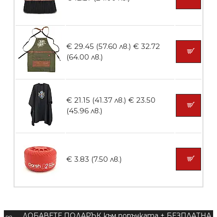
БЕЗПЛАТНО
€ 29.45 (57.60 лв.)
€ 32.72
Пила тип ренде 2в1
(64.00 лв.)
€ 21.15 (41.37 лв.)
€ 23.50
БЕЗПЛАТНО
(45.96 лв.)
Пила за нокти 12cm
€ 3.83 (7.50 лв.)
БЕЗПЛАТНО
ДОБАВЕТЕ ПОДАРЪК към поръчката + БЕЗПЛАТНА