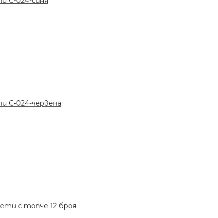
и C-024-синя
и C-024-червена
ети с топче 12 броя