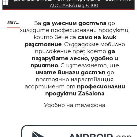
Пила за нокти
ДОСТАВКА над € 100
ИЗТЕГЛЕТЕ МОБИЛНО ПРИЛОЖЕНИЕ ZASALONA
За
да улесним достъпа
до
хилядите професионални продукти,
които вече са
само на клик
БЕЗПЛАТНО
разстояние
. Създадохме мобилно
приложение през което
да
Пила за нокти
пазарувате лесно, удобно и
приятно
. С изтеглянето, ще
имате винаги достъп
до
постоянно нарастващия
асортимент от
професионални
БЕЗПЛАТНО
продукти
ZaSalona
Удобно на телефона
Пила за полиране на нокти