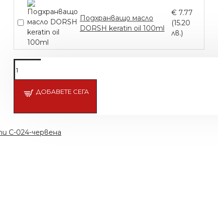
€ 7.77
Подхранващо масло
(15.20
DORSH keratin oil 100ml
лв.)
Подсети ме
ДОБАВЕТЕ СЕГА
и C-024-червена