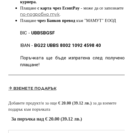
куриера.
Плащане
с карта
чрез
EcontPay
- може да се запознаете
по-подробно тук
.
Плащане
чрез Банков превод
към
"МАМУТ" ЕООД
BIC -
UBBSBGSF
IBAN -
BG22 UBBS 8002 1092 4598 40
Поръчката ще бъде изпратена след получено
плащане!
ВЗЕМЕТЕ ПОДАРЪК
Добавете продукт/и за още
€ 20.00 (39.12 лв.)
за да вземете
подарък към поръчката
За поръчка над € 20.00 (39.12 лв.)