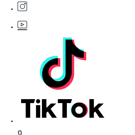
Бръснарски ножчета Astra - 5бр.
БЕЗПЛАТНО
Клипс тип щъркел 1 брой
БЕЗПЛАТНО
Клипс тип щъркел 1 брой