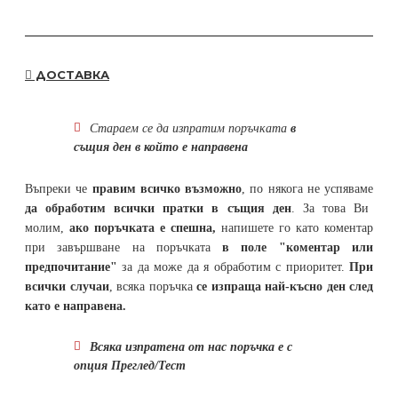
ДОСТАВКА
Стараем се да
изпратим поръчката
в
същия ден в който е направена
Въпреки че
правим всичко възможно
, по някога не успяваме
да обработим всички пратки в същия ден
. За това Ви
молим,
ако поръчката е спешна,
напишете го като коментар
при завършване на поръчката
в поле "коментар или
предпочитание"
за да може да я обработим с приоритет.
При
всички случаи
, всяка поръчка
се изпраща най-късно ден след
като е направена.
Всяка изпратена от нас поръчка е с
опция Преглед/Тест