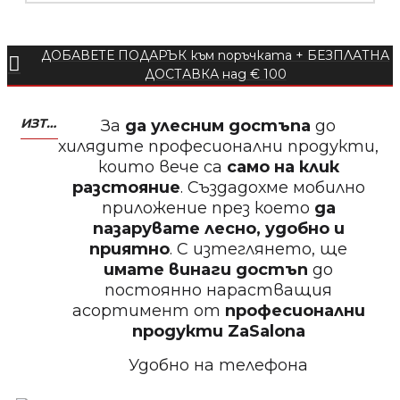
ДОБАВЕТЕ ПОДАРЪК към поръчката + БЕЗПЛАТНА
БЕЗПЛАТНО
ДОСТАВКА над € 100
Пила тип ренде 2в1
ИЗТЕГЛЕТЕ МОБИЛНО ПРИЛОЖЕНИЕ ZASALONA
За
да улесним достъпа
до
хилядите професионални продукти,
които вече са
само на клик
разстояние
. Създадохме мобилно
приложение през което
да
БЕЗПЛАТНО
пазарувате лесно, удобно и
приятно
. С изтеглянето, ще
Пила за нокти 12cm
имате винаги достъп
до
постоянно нарастващия
асортимент от
професионални
продукти
ZaSalona
Удобно на телефона
БЕЗПЛАТНО