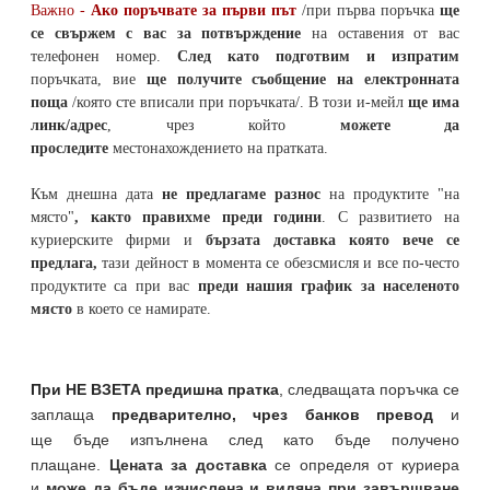
Важно -
Ако поръчвате за първи път
/при първа поръчка
ще
се свържем с вас за потвърждение
на оставения от вас
телефонен номер
.
След като подготвим и изпратим
поръчката,
вие
ще получите съобщение на електронната
поща
/която сте вписали при поръчката/. В този и-мейл
ще има
линк/адрес
, чрез който
можете да
проследите
местонахождението на
пратката
.
Към днешна дата
не предлагаме разнос
на продуктите "на
място"
, както правихме преди години
. С развитието на
куриерските фирми и
бързата доставка която вече се
предлага,
тази дейност в момента се обезсмисля и
все по-често
продуктите са при вас
преди нашия график за населеното
място
в което се намирате.
При НЕ ВЗЕТА предишна пратка
,
следващата поръчка се
заплаща
предварително, чрез банков превод
и
ще бъде изпълнена след като бъде получено
плащане.
Цената за доставка
се определя от куриера
и
може да бъде изчислена и видяна при завършване