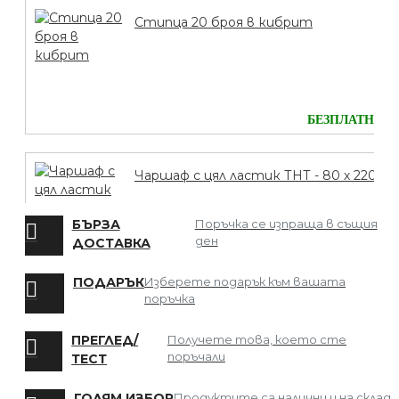
Стипца 20 броя в кибрит
БЕЗПЛАТНО
Чаршаф с цял ластик ТНТ - 80 х 220
БЪРЗА
Поръчка се изпраща в същия
ден
ДОСТАВКА
БЕЗПЛАТНО
ПОДАРЪК
Изберете подарък към вашата
поръчка
Мрежа за Коса
ПРЕГЛЕД/
Получете това, което сте
поръчали
ТЕСТ
ГОЛЯМ ИЗБОР
Продуктите са налични и на склад