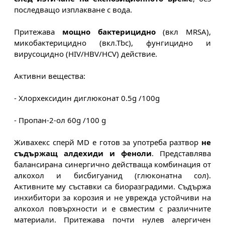
последващо изплакване с вода.
Притежава 
мощно бактерицидно
 (вкл MRSA), 
микобактерицидно (вкл.Тbc), фунгицидно и 
вирусоцидно (HIV/HBV/HCV) действие.
Активни вещества:
- Хлорхексидин диглюконат 0.5g /100g
- Пропан-2-ол 60g /100 g
Живахекс сперй MD е готов за употреба разтвор 
не 
съдържащ алдехиди и феноли
. Представлява 
балансирана синергично действаща комбинация от 
алкохол и бисбигуанид (глюконатна сол). 
Активните му съставки са биоразградими. Съдържа 
инхибитори за корозия и не уврежда устойчиви на 
алкохол повърхности и е свместим с различните 
материали. Притежава почти нулев алергичен 