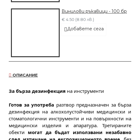
Винилови ръкавици - 100 бр
€ 4.50 (8.80 лв.)
Добавете сега
ОПИСАНИЕ
За бърза дезинфекция
 на инструменти
Готов за употреба
 разтвор предназначен за бърза 
дезинфекция на алкохолустойчиви медицински и 
стоматологични инструменти и на повърхности на 
медицински изделия и апаратура. Третираните 
обекти 
могат да бъдат използвани незабавно 
след изтичане на експозиционното време
, без 