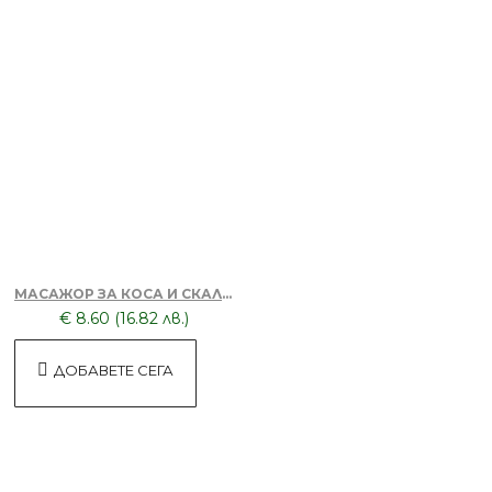
БЕЗПЛАТНО
Апликатор за боядисване на коса
Лилав
БЕЗПЛАТНО
МАСАЖОР ЗА КОСА И СКАЛП + DORSH SILVER - ШАМПОАН ПРОТИВ ОРАНЖЕВО ЛИЛАВО 500 МЛ
€ 8.60 (16.82 лв.)
Апликатор за боядисване на коса
Розов
ДОБАВЕТЕ СЕГА
БЕЗПЛАТНО