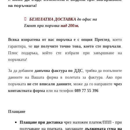
на поръчката!
БЕЗПЛАТНА ДОСТАВКА
до офис на
Еконт при поръчка
над 200лв.
Всяка изпратена от нас поръчка е с опция Преглед
, което
гарантира, че
ще получите точно това, което сте поръчали
.
Плюс подаръка, който сте избрали при завършване на
поръчката!
За да добавим
данъчна фактура по ДДС
, трябва да попълните
данните на Вашата фирма в полетата за фактура. Ако при
поръчката
не сте вписали данните
, може да го направите
чрез
контактната форма
или на телефон
089 77 55 396
Плащане
Плащане при доставка
чрез наложен платеж/ППП - при
получаване на пратката, заплащате
дължимата сума на