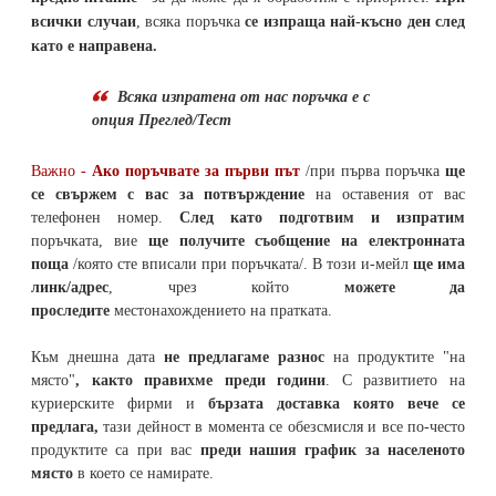
всички случаи
, всяка поръчка
се изпраща най-късно ден след
като е направена.
Всяка изпратена от нас поръчка е с
опция Преглед/Тест
Важно -
Ако поръчвате за първи път
/при първа поръчка
ще
се свържем с вас за потвърждение
на оставения от вас
телефонен номер
.
След като подготвим и изпратим
поръчката,
вие
ще получите съобщение на електронната
поща
/която сте вписали при поръчката/. В този и-мейл
ще има
линк/адрес
, чрез който
можете да
проследите
местонахождението на
пратката
.
Към днешна дата
не предлагаме разнос
на продуктите "на
място"
, както правихме преди години
. С развитието на
куриерските фирми и
бързата доставка която вече се
предлага,
тази дейност в момента се обезсмисля и
все по-често
продуктите са при вас
преди нашия график за населеното
място
в което се намирате.