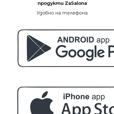
БЕЗПЛАТНО
продукти
ZaSalona
Удобно на телефона
Пила за полиране на нокти
БЕЗПЛАТНО
Етерично масло 10ml
БЕЗПЛАТНО
За поръчка над € 40.00 (78.23 лв.)