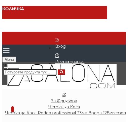
КОЛИЧКА
Вход
Menu
Регистрация
0 продукта - € 0.00 (0.00 лв.)
За Фризьора
Четки за Коса
0
Четка за Коса Rodeo professional 33мм 8реда 128гъстот