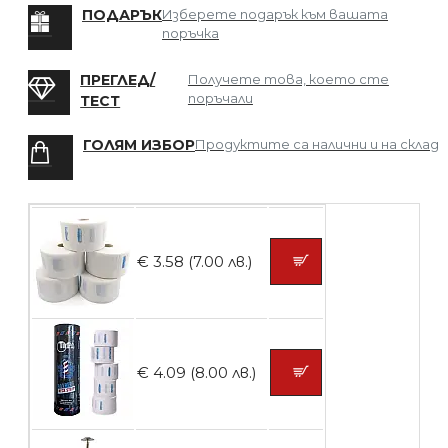
БЕЗПЛАТНО
ПОДАРЪК
Изберете подарък към вашата
поръчка
Мрежа за Коса
ПРЕГЛЕД/
Получете това, което сте
поръчали
ТЕСТ
ГОЛЯМ ИЗБОР
Продуктите са налични и на склад
БЕЗПЛАТНО
Четка за боядисване
€ 3.58 (7.00 лв.)
БЕЗПЛАТНО
€ 4.09 (8.00 лв.)
Контейнери за сваляне на гел лак 10
броя