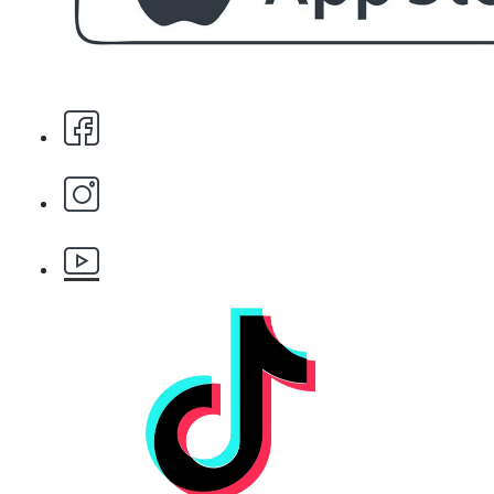
Стипца 20 броя в кибрит
БЕЗПЛАТНО
Бръснарски ножчета Astra - 5бр.
БЕЗПЛАТНО
Клипс тип щъркел 1 брой