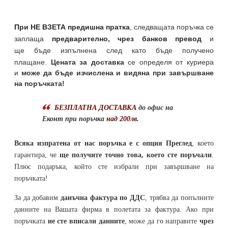
При НЕ ВЗЕТА предишна пратка
,
следващата поръчка се
заплаща
предварително, чрез банков превод
и
ще бъде изпълнена след като бъде получено
плащане.
Цената за доставка
се определя от куриера
и
може да бъде изчислена и видяна при завършване
на поръчката!
БЕЗПЛАТНА ДОСТАВКА
до офис на
Еконт при поръчка
над 200лв.
Всяка изпратена от нас поръчка е с опция Преглед
, което
гарантира, че
ще получите точно това, което сте поръчали
.
Плюс подаръка, който сте избрали при завършване на
поръчката!
За да добавим
данъчна фактура по ДДС
, трябва да попълните
данните на Вашата фирма в полетата за фактура. Ако при
поръчката
не сте вписали данните
, може да го направите
чрез