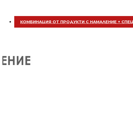
БЕЗПЛАТНО
КОМБИНАЦИЯ ОТ ПРОДУКТИ С НАМАЛЕНИЕ + СПЕ
Апликатор за боядисване на коса
Бял
БЕЗПЛАТНО
Апликатор за боядисване на коса
Лилав
БЕЗПЛАТНО