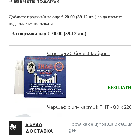
ВЗЕМЕТЕ ПОДАРЪК
Добавете продукт/и за още
€ 20.00 (39.12 лв.)
за да вземете
подарък към поръчката
За поръчка над € 20.00 (39.12 лв.)
Стипца 20 броя в кибрит
БЕЗПЛАТНО
Чаршаф с цял ластик ТНТ - 80 х 220
БЪРЗА
Поръчка се изпраща в същия
ден
ДОСТАВКА