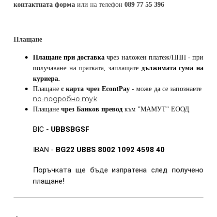
контактната форма
или на телефон
089 77 55 396
Плащане
Плащане при доставка
чрез наложен платеж/ППП - при
получаване на пратката, заплащате
дължимата сума на
куриера.
Плащане
с карта
чрез
EcontPay
- може да се запознаете
по-подробно тук
.
Плащане
чрез Банков превод
към
"МАМУТ" ЕООД
BIC -
UBBSBGSF
IBAN -
BG22 UBBS 8002 1092 4598 40
Поръчката ще бъде изпратена след получено
плащане!