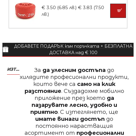
€ 3.50 (6.85 лв.)
€ 3.83 (7.50
лв.)
БЕЗПЛАТНО
ДОБАВЕТЕ ПОДАРЪК към поръчката + БЕЗПЛАТНА
Пила за нокти
ДОСТАВКА над € 100
ИЗТЕГЛЕТЕ МОБИЛНО ПРИЛОЖЕНИЕ ZASALONA
За
да улесним достъпа
до
хилядите професионални продукти,
които вече са
само на клик
БЕЗПЛАТНО
разстояние
. Създадохме мобилно
приложение през което
да
Пила за нокти
пазарувате лесно, удобно и
приятно
. С изтеглянето, ще
имате винаги достъп
до
постоянно нарастващия
асортимент от
професионални