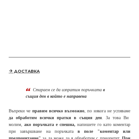
ДОСТАВКА
Стараем се да
изпратим поръчката
в
същия ден в който е направена
Въпреки че
правим всичко възможно
, по някога не успяваме
да обработим всички пратки в същия ден
. За това Ви
молим,
ако поръчката е спешна,
напишете го като коментар
при завършване на поръчката
в поле "коментар или
предпочитание"
за да може да я обработим с приоритет.
При