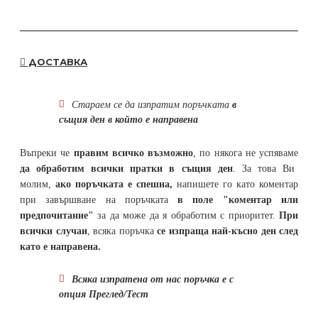
ДОСТАВКА
Стараем се да
изпратим поръчката
в
същия ден в който е направена
Въпреки че
правим всичко възможно
, по някога не успяваме
да обработим всички пратки в същия ден
. За това Ви
молим,
ако поръчката е спешна,
напишете го като коментар
при завършване на поръчката
в поле "коментар или
предпочитание"
за да може да я обработим с приоритет.
При
всички случаи
, всяка поръчка
се изпраща най-късно ден след
като е направена.
Всяка изпратена от нас поръчка е с
опция Преглед/Тест