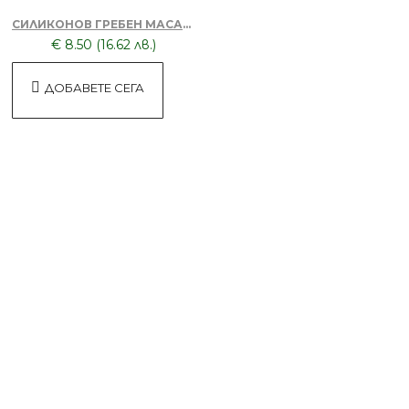
Четка за боядисване
СИЛИКОНОВ ГРЕБЕН МАСАЖОР + ТОНИК ЗА КОСА DORSH
€ 8.50 (16.62 лв.)
ДОБАВЕТЕ СЕГА
БЕЗПЛАТНО
Пила за нокти
БЕЗПЛАТНО
Пила за нокти