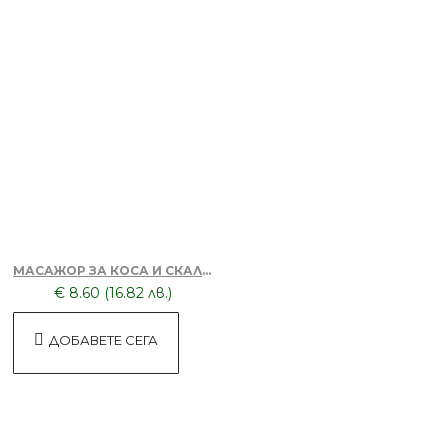
БЕЗПЛАТНО
Апликатор за боядисване на коса
Лилав
БЕЗПЛАТНО
МАСАЖОР ЗА КОСА И СКАЛП + DORSH SILVER - ШАМПОАН ПРОТИВ ОРАНЖЕВО ЛИЛАВО 500 МЛ
€ 8.60 (16.82 лв.)
Апликатор за боядисване на коса
Розов
ДОБАВЕТЕ СЕГА
БЕЗПЛАТНО