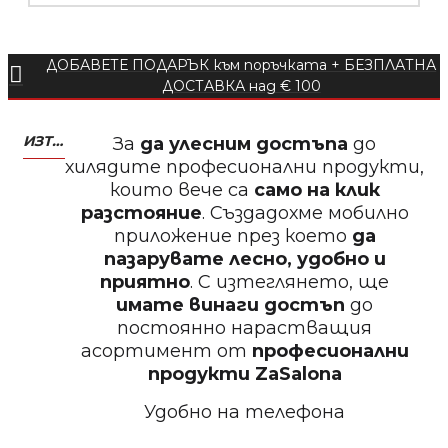
ДОБАВЕТЕ ПОДАРЪК към поръчката + БЕЗПЛАТНА
БЕЗПЛАТНО
ДОСТАВКА над € 100
Пила тип ренде 2в1
ИЗТЕГЛЕТЕ МОБИЛНО ПРИЛОЖЕНИЕ ZASALONA
За
да улесним достъпа
до
хилядите професионални продукти,
които вече са
само на клик
разстояние
. Създадохме мобилно
приложение през което
да
БЕЗПЛАТНО
пазарувате лесно, удобно и
приятно
. С изтеглянето, ще
Пила за нокти 12cm
имате винаги достъп
до
постоянно нарастващия
асортимент от
професионални
продукти
ZaSalona
Удобно на телефона
БЕЗПЛАТНО