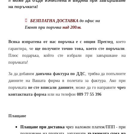
и
може да бъде изчислена и видяна при завършване
на поръчката!
БЕЗПЛАТНА ДОСТАВКА
до офис на
Еконт при поръчка
над 200лв.
Всяка изпратена от нас поръчка е с опция Преглед
, което
гарантира, че
ще получите точно това, което сте поръчали
.
Плюс подаръка, който сте избрали при завършване на
поръчката!
За да добавим
данъчна фактура по ДДС
, трябва да попълните
данните на Вашата фирма в полетата за фактура. Ако при
поръчката
не сте вписали данните
, може да го направите
чрез
контактната форма
или на телефон
089 77 55 396
Плащане
Плащане при доставка
чрез наложен платеж/ППП - при
получаване на пратката, заплащате
дължимата сума на