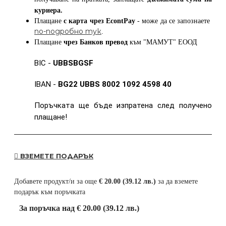
куриера.
Плащане
с карта
чрез
EcontPay
- може да се запознаете
по-подробно тук
.
Плащане
чрез Банков превод
към
"МАМУТ" ЕООД
BIC -
UBBSBGSF
IBAN -
BG22 UBBS 8002 1092 4598 40
Поръчката ще бъде изпратена след получено
плащане!
ВЗЕМЕТЕ ПОДАРЪК
Добавете продукт/и за още
€ 20.00 (39.12 лв.)
за да вземете
подарък към поръчката
За поръчка над € 20.00 (39.12 лв.)