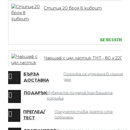
Стипца 20 броя в кибрит
БЕЗПЛАТНО
Чаршаф с цял ластик ТНТ - 80 х 220
БЪРЗА
Поръчка се изпраща в същия
ден
ДОСТАВКА
БЕЗПЛАТНО
ПОДАРЪК
Изберете подарък към вашата
поръчка
Мрежа за Коса
ПРЕГЛЕД/
Получете това, което сте
поръчали
ТЕСТ