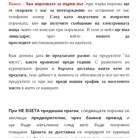
Важно -
Ако поръчвате за първи път
/при първа поръчка
ще
се свържем с вас за потвърждение
на оставения от вас
телефонен номер
.
След като подготвим и изпратим
поръчката,
вие
ще получите съобщение на електронната
поща
/която сте вписали при поръчката/. В този и-мейл
ще има
линк/адрес
, чрез който
можете да
проследите
местонахождението на
пратката
.
Към днешна дата
не предлагаме разнос
на продуктите "на
място"
, както правихме преди години
. С развитието на
куриерските фирми и
бързата доставка която вече се
предлага,
тази дейност в момента се обезсмисля и
все по-често
продуктите са при вас
преди нашия график за населеното
място
в което се намирате.
При НЕ ВЗЕТА предишна пратка
,
следващата поръчка се
заплаща
предварително, чрез банков превод
и
ще бъде изпълнена след като бъде получено
плащане.
Цената за доставка
се определя от куриера