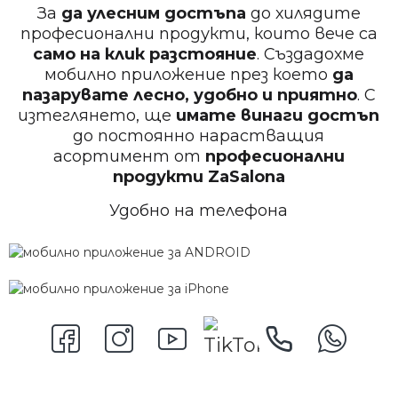
За
да улесним достъпа
до хилядите
професионални продукти, които вече са
само на клик разстояние
. Създадохме
мобилно приложение през което
да
пазарувате лесно, удобно и приятно
. С
изтеглянето, ще
имате винаги достъп
до постоянно нарастващия
асортимент от
професионални
продукти
ZaSalona
Удобно на телефона