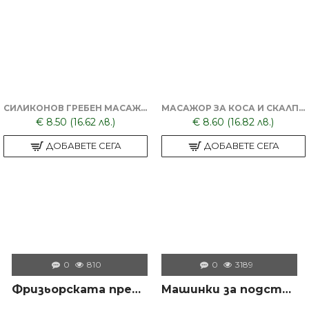
СИЛИКОНОВ ГРЕБЕН МАСАЖОР + ТОНИК ЗА КОСА DORSH
МАСАЖОР ЗА КОСА И СКАЛП + DORSH SILVER - ШАМПОАН ПРОТИВ ОРАНЖЕВО ЛИЛАВО 500 МЛ
€ 8.50 (16.62 лв.)
€ 8.60 (16.82 лв.)
ДОБАВЕТЕ СЕГА
ДОБАВЕТЕ СЕГА
0
810
0
3189
Фризьорската престилка – незаменимият помощник на всеки професионалист в салона
Машинки за подстригване – всичко, което трябва да знаем преди да изберем правилния модел