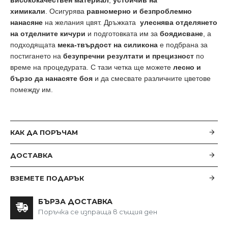
химикали
.
Осигурява
равномерно и безпроблемно
нанасяне
на желания цвят
.
Дръжката
улеснява отделянето
на отделните кичури
и подготовката им за
боядисване
, а
подходящата
мека-твърдост на силикона
е подбрана за
постигането на
безупречни резултати и прецизност
по
време на процедурата. С тази четка ще можете
лесно и
бързо да нанасяте боя
и да смесвате различните цветове
помежду им.
КАК ДА ПОРЪЧАМ
ДОСТАВКА
ВЗЕМЕТЕ ПОДАРЪК
БЪРЗА ДОСТАВКА
Поръчка се изпраща в същия ден