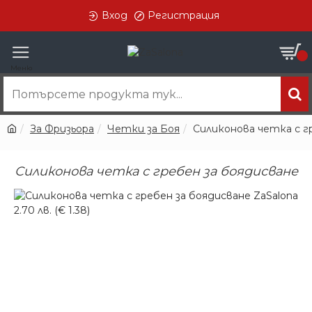
Вход
Регистрация
0
За Фризьора
Четки за Боя
Силиконова четка с г
Силиконова четка с гребен за боядисване