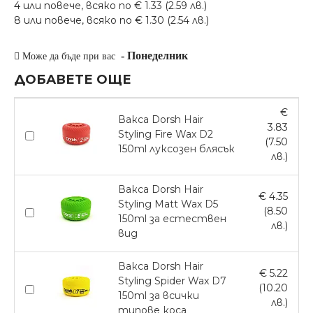
4 или повече, всяко по € 1.33 (2.59 лв.)
8 или повече, всяко по € 1.30 (2.54 лв.)
-
Понеделник
Може да бъде при вас
ДОБАВЕТЕ ОЩЕ
€
Вакса Dorsh Hair
3.83
Styling Fire Wax D2
(7.50
150ml луксозен блясък
лв.)
Вакса Dorsh Hair
€ 4.35
Styling Matt Wax D5
(8.50
150ml за естествен
лв.)
вид
Вакса Dorsh Hair
€ 5.22
Styling Spider Wax D7
(10.20
150ml за всички
лв.)
типове коса