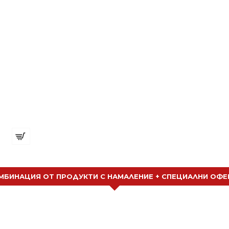
Силиконова четка с гребен за боядисване
€ 1.38 (2.70 лв.)
МБИНАЦИЯ ОТ ПРОДУКТИ С НАМАЛЕНИЕ + СПЕЦИАЛНИ ОФЕ