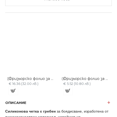
Фризьорско фолио за кичури / боядисване - Алуминиево 137 метра
Фризьорско фолио за кичури / боядисване - Алуминиево 34,5 метра
€ 16.36 (32.00 лв.)
€ 5.52 (10.80 лв.)
ОПИСАНИЕ
Силиконова четка с гребен
за боядисване,
изработена от
висококачествен материал
,
устойчив на