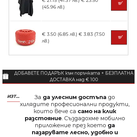
€ 21.15 (41.37 лв.)
€ 23.50
БЕЗПЛАТНО
(45.96 лв.)
Пила за нокти 12cm
€ 3.50 (6.85 лв.)
€ 3.83 (7.50
лв.)
БЕЗПЛАТНО
ДОБАВЕТЕ ПОДАРЪК към поръчката + БЕЗПЛАТНА
Пила за нокти
ДОСТАВКА над € 100
ИЗТЕГЛЕТЕ МОБИЛНО ПРИЛОЖЕНИЕ ZASALONA
За
да улесним достъпа
до
хилядите професионални продукти,
които вече са
само на клик
БЕЗПЛАТНО
разстояние
. Създадохме мобилно
приложение през което
да
Пила за нокти
пазарувате лесно, удобно и