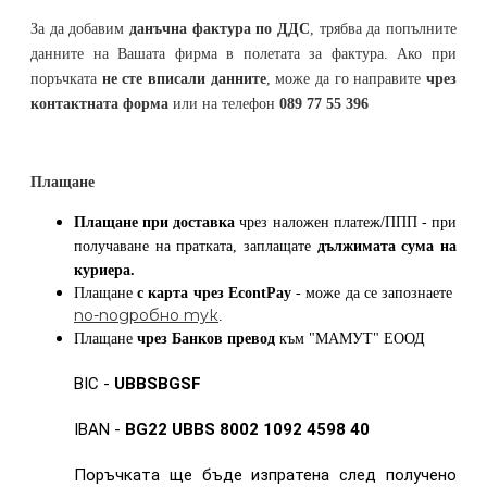
За да добавим
данъчна фактура по ДДС
, трябва да попълните
данните на Вашата фирма в полетата за фактура. Ако при
поръчката
не сте вписали данните
, може да го направите
чрез
контактната форма
или на телефон
089 77 55 396
Плащане
Плащане при доставка
чрез наложен платеж/ППП - при
получаване на пратката, заплащате
дължимата сума на
куриера.
Плащане
с карта
чрез
EcontPay
- може да се запознаете
по-подробно тук
.
Плащане
чрез Банков превод
към
"МАМУТ" ЕООД
BIC -
UBBSBGSF
IBAN -
BG22 UBBS 8002 1092 4598 40
Поръчката ще бъде изпратена след получено