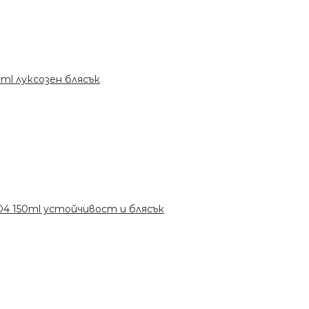
50ml луксозен блясък
x D4 150ml устойчивост и блясък