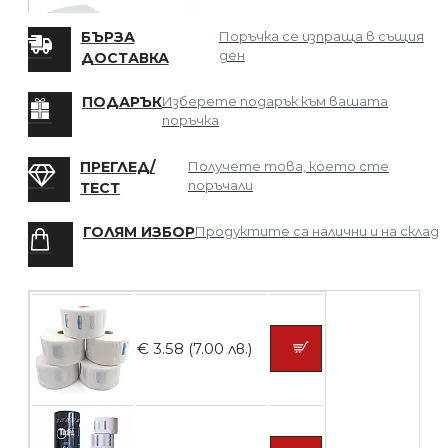
БЪРЗА
Поръчка се изпраща в същия
ден
ДОСТАВКА
БЕЗПЛАТНО
ПОДАРЪК
Изберете подарък към вашата
поръчка
Мрежа за Коса
ПРЕГЛЕД/
Получете това, което сте
поръчали
ТЕСТ
ГОЛЯМ ИЗБОР
Продуктите са налични и на склад
БЕЗПЛАТНО
Четка за боядисване
€ 3.58 (7.00 лв.)
БЕЗПЛАТНО