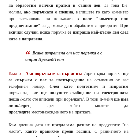
да обработим всички пратки в същия ден
. За това Ви
молим,
ако поръчката е спешна,
напишете го като коментар
при завършване на поръчката
в поле "коментар или
предпочитание"
за да може да я обработим с приоритет.
При
всички случаи
, всяка поръчка
се изпраща най-късно ден след
като е направена.
Всяка изпратена от нас поръчка е с
опция Преглед/Тест
Важно -
Ако поръчвате за първи път
/при първа поръчка
ще
се свържем с вас за потвърждение
на оставения от вас
телефонен номер
.
След като подготвим и изпратим
поръчката,
вие
ще получите съобщение на електронната
поща
/която сте вписали при поръчката/. В този и-мейл
ще има
линк/адрес
, чрез който
можете да
проследите
местонахождението на
пратката
.
Към днешна дата
не предлагаме разнос
на продуктите "на
място"
, както правихме преди години
. С развитието на