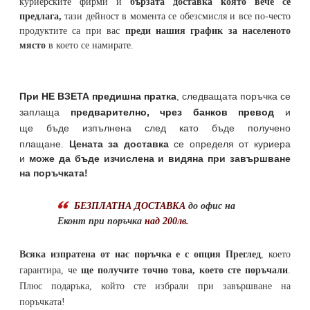
куриерските фирми и
бързата доставка която вече се
предлага,
тази дейност в момента се обезсмисля и
все по-често
продуктите са при вас
преди нашия график за населеното
място
в което се намирате.
При НЕ ВЗЕТА предишна пратка
,
следващата поръчка се
заплаща
предварително, чрез банков превод
и
ще бъде изпълнена след като бъде получено
плащане.
Цената за доставка
се определя от куриера
и
може да бъде изчислена и видяна при завършване
на поръчката!
БЕЗПЛАТНА ДОСТАВКА
до офис на
Еконт при поръчка
над 200лв.
Всяка изпратена от нас поръчка е с опция Преглед
, което
гарантира, че
ще получите точно това, което сте поръчали
.
Плюс подаръка, който сте избрали при завършване на
поръчката!