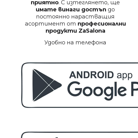
приятно
. С изтеглянето, ще
имате винаги достъп
до
постоянно нарастващия
асортимент от
професионални
БЕЗПЛАТНО
продукти
ZaSalona
Удобно на телефона
Пила за полиране на нокти
БЕЗПЛАТНО
Етерично масло 10ml
БЕЗПЛАТНО