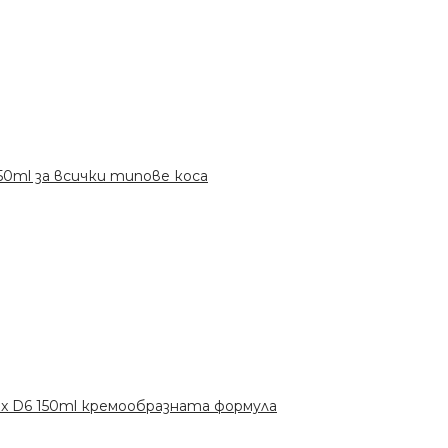
 150ml за всички типове коса
Wax D6 150ml кремообразната формула