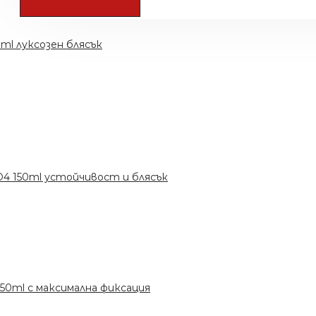
50ml луксозен блясък
x D4 150ml устойчивост и блясък
1 150ml с максимална фиксация