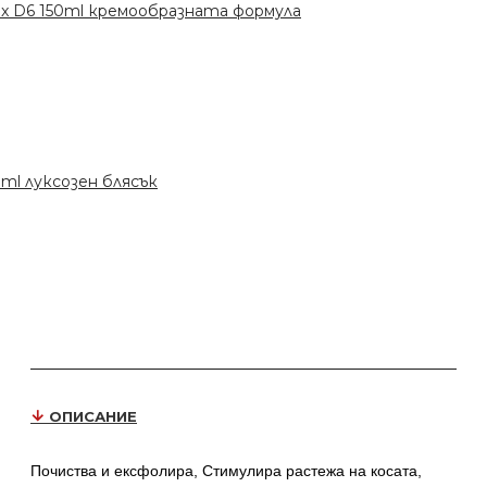
Wax D6 150ml кремообразната формула
50ml луксозен блясък
ОПИСАНИЕ
Почиства и ексфолира, Стимулира растежа на косата,