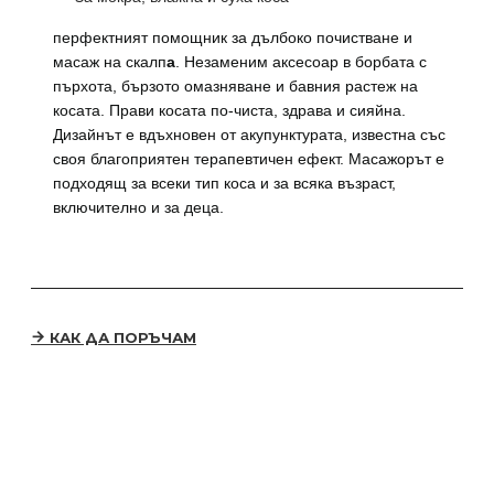
перфектният помощник за дълбоко почистване и
масаж на скалп
а
. Незаменим аксесоар в борбата с
пърхота, бързото омазняване и бавния растеж на
косата. Прави косата по-чиста, здрава и сияйна.
Дизайнът е вдъхновен от акупунктурата, известна със
своя благоприятен терапевтичен ефект. Масажорът е
подходящ за всеки тип коса и за всяка възраст,
включително и за деца.
КАК ДА ПОРЪЧАМ