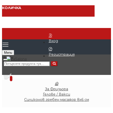
КОЛИЧКА
Вход
Menu
Регистрация
0 продукта - € 0.00 (0.00 лв.)
0
За Фризьора
Гелове / Вакси
Силиконов гребен масажор 8х6 см