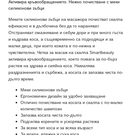
Активира кръвообращението
.
Нежно почистване с меки
силиконови зъбци
Меките силиконови зъбци на масажора почистват скалпа
ефикасно и в дълбочина без да го нараняват.
Отстраняват омазняване и себум дори и при много гъста
и къдрава коса, а същевременно са подходящи и за
малки деца, при които кожата е по-нежна и
чувствителна. Четка за масаж на скалпа Smartbeauty
активира кръвообращението, което помага за по-бърз
растеж на здрава и сияйна коса. Намалява
раздразненията и сърбежа, а косата се запазва чиста по-
дълго време.
Меки силиконови зъбци
Ергономичен дизайн за удобно захващане
Отлично почистване на косата и скалпа с по-малко
количество шампоан
Запазва косата чиста по-дълго
Подсилва корените и ускорява растежа
За всеки тип коса и за всяка възраст
За мокра, влажна и суха коса