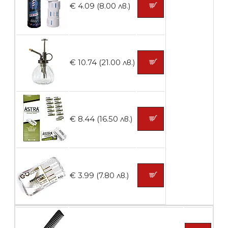
€ 4.09 (8.00 лв.)
Контейнери за сваляне на гел лак 10
броя
€ 10.74 (21.00 лв.)
БЕЗПЛАТНО
Контейнери за сваляне на гел лак 5
€ 8.44 (16.50 лв.)
броя
БЕЗПЛАТНО
€ 3.99 (7.80 лв.)
Пластмасови предпазители за лак