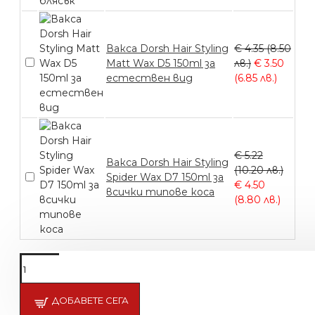
Вакса Dorsh Hair Styling
€ 4.35 (8.50
Matt Wax D5 150ml за
лв.)
€ 3.50
естествен вид
(6.85 лв.)
€ 5.22
Вакса Dorsh Hair Styling
(10.20 лв.)
Spider Wax D7 150ml за
€ 4.50
всички типове коса
(8.80 лв.)
Подсети ме
ДОБАВЕТЕ СЕГА