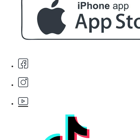
За поръчка над € 40.00 (78.23 лв.)
Стипца 20 броя в кибрит
БЕЗПЛАТНО
Бръснарски ножчета Astra - 5бр.
БЕЗПЛАТНО
Клипс тип щъркел 1 брой