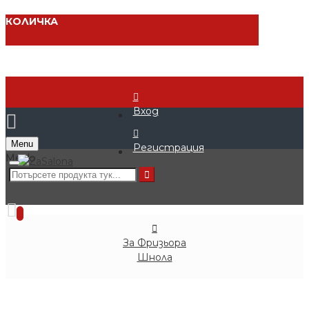
КОЛИЧКА
Вход
Menu
Регистрация
0 продукта - € 0.00 (0.00 лв.)
0
За Фризьора
Шнола