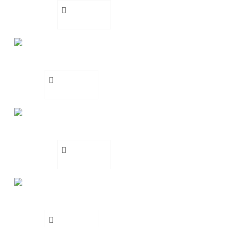
Добавете
сега
Четка за боядисване
Шнола
€ 1.15 (2.24
лв.)
Добавете
БЕЗПЛАТНО
сега
MEN COLOGNE 750ml
Пила за нокти
€ 8.18 (16.00
лв.)
Добавете
сега
БЕЗПЛАТНО
Шнола
€ 1.15 (2.24
Пила за нокти
лв.)
Добавете