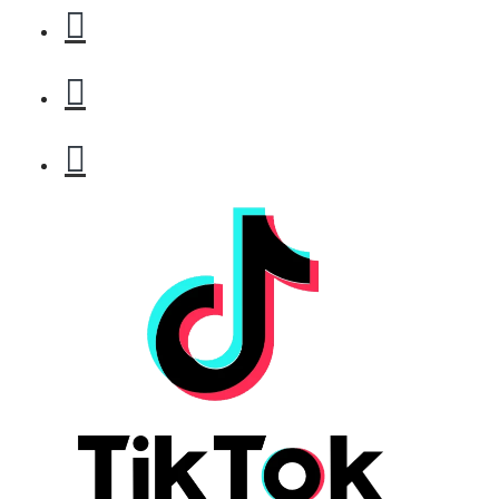
БЕЗПЛАТНО
Бръснарски ножчета Astra - 5бр.
БЕЗПЛАТНО
Клипс тип щъркел 1 брой
БЕЗПЛАТНО
Клипс тип щъркел 1 брой