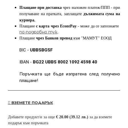
Плащане при доставка
чрез наложен платеж/ППП - при
получаване на пратката, заплащате
дължимата сума на
куриера.
Плащане
с карта
чрез
EcontPay
- може да се запознаете
по-подробно тук
.
Плащане
чрез Банков превод
към
"МАМУТ" ЕООД
BIC -
UBBSBGSF
IBAN -
BG22 UBBS 8002 1092 4598 40
Поръчката ще бъде изпратена след получено
плащане!
ВЗЕМЕТЕ ПОДАРЪК
Добавете продукт/и за още
€ 20.00 (39.12 лв.)
за да вземете
подарък към поръчката