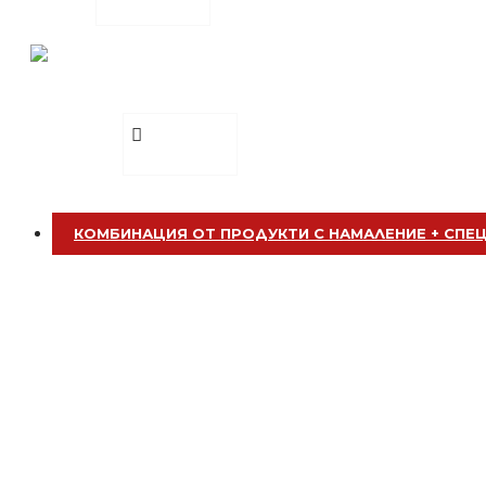
сега
MEN COLOGNE 750ml
БЕЗПЛАТНО
€ 8.18 (16.00
лв.)
Добавете
Пила за нокти
сега
КОМБИНАЦИЯ ОТ ПРОДУКТИ С НАМАЛЕНИЕ + СПЕ
БЕЗПЛАТНО
Калъф за дрехи 100х60см
БЕЗПЛАТНО