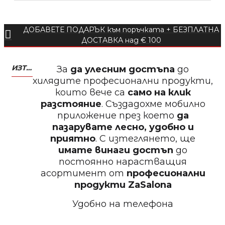
БЕЗПЛАТНО
ДОБАВЕТЕ ПОДАРЪК към поръчката + БЕЗПЛАТНА
Пила за нокти
ДОСТАВКА над € 100
ИЗТЕГЛЕТЕ МОБИЛНО ПРИЛОЖЕНИЕ ZASALONA
За
да улесним достъпа
до
хилядите професионални продукти,
които вече са
само на клик
БЕЗПЛАТНО
разстояние
. Създадохме мобилно
приложение през което
да
Пила за нокти
пазарувате лесно, удобно и
приятно
. С изтеглянето, ще
имате винаги достъп
до
постоянно нарастващия
асортимент от
професионални
БЕЗПЛАТНО
продукти
ZaSalona
Удобно на телефона
Пила за полиране на нокти