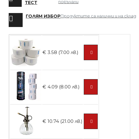
поръчали
ТЕСТ
ГОЛЯМ ИЗБОР
Продуктите са налични и на склад
БЕЗПЛАТНО
Четка за боядисване
€ 3.58 (7.00 лв.)
БЕЗПЛАТНО
€ 4.09 (8.00 лв.)
Контейнери за сваляне на гел лак 10
броя
€ 10.74 (21.00 лв.)
БЕЗПЛАТНО