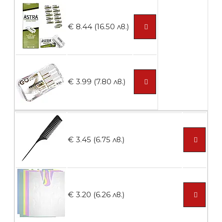
Контейнери за сваляне на гел лак 5
€ 8.44 (16.50 лв.)
броя
БЕЗПЛАТНО
€ 3.99 (7.80 лв.)
Пластмасови предпазители за лак
€ 3.45 (6.75 лв.)
БЕЗПЛАТНО
Ваничка за маникюр BMSPA1C
€ 3.20 (6.26 лв.)