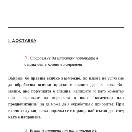
ДОСТАВКА
Стараем се да
изпратим поръчката
в
същия ден в който е направена
Въпреки че
правим всичко възможно
, по някога не успяваме
да обработим всички пратки в същия ден
. За това Ви
молим,
ако поръчката е спешна,
напишете го като коментар
при завършване на поръчката
в поле "коментар или
предпочитание"
за да може да я обработим с приоритет.
При
всички случаи
, всяка поръчка
се изпраща най-късно ден след
като е направена.
Всяка изпратена от нас поръчка е с