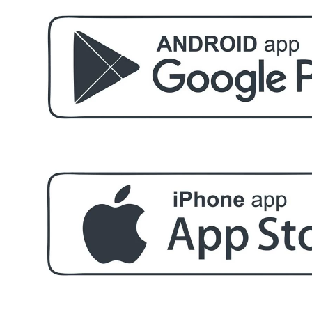
БЕЗПЛАТНО
Етерично масло 10ml
БЕЗПЛАТНО
За поръчка над € 40.00 (78.23 лв.)
Стипца 20 броя в кибрит