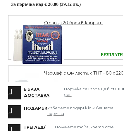
За поръчка над € 20.00 (39.12 лв.)
Стипца 20 броя в кибрит
БЕЗПЛАТНО
Чаршаф с цял ластик ТНТ - 80 х 220
БЪРЗА
Поръчка се изпраща в същия
ден
ДОСТАВКА
БЕЗПЛАТНО
ПОДАРЪК
Изберете подарък към вашата
поръчка
Мрежа за Коса
ПРЕГЛЕД/
Получете това, което сте