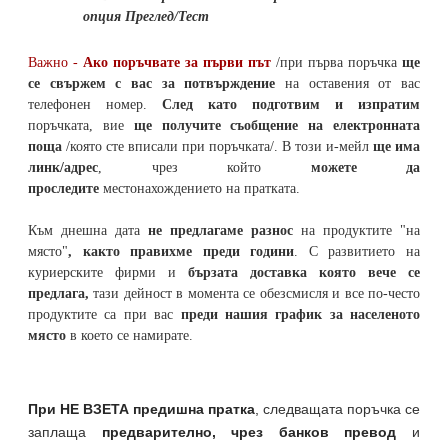
опция Преглед/Тест
Важно -
Ако поръчвате за първи път
/при първа поръчка
ще
се свържем с вас за потвърждение
на оставения от вас
телефонен номер
.
След като подготвим и изпратим
поръчката,
вие
ще получите съобщение на електронната
поща
/която сте вписали при поръчката/. В този и-мейл
ще има
линк/адрес
, чрез който
можете да
проследите
местонахождението на
пратката
.
Към днешна дата
не предлагаме разнос
на продуктите "на
място"
, както правихме преди години
. С развитието на
куриерските фирми и
бързата доставка която вече се
предлага,
тази дейност в момента се обезсмисля и
все по-често
продуктите са при вас
преди нашия график за населеното
място
в което се намирате.
При НЕ ВЗЕТА предишна пратка
,
следващата поръчка се
заплаща
предварително, чрез банков превод
и