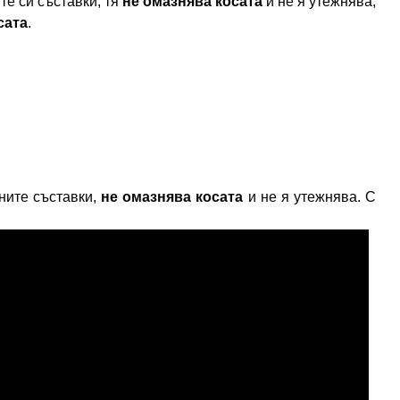
е си съставки, тя
не омазнява косата
и не я утежнява,
сата
.
ните съставки,
не омазнява косата
и не я утежнява. С