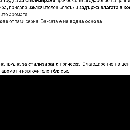
на трудна
за стилизиране
прическа. Благодарение на ценнит
сира, придава изключителен блясък и
задържа влагата в ко
ните аромати.
тове
от тази серия! Ваксата е
на водна основа
дна трудна
за стилизиране
прическа. Благодарение на цен
 аромат и изключителен блясък.