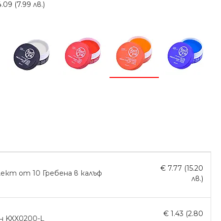
09 (7.99 лв.)
€ 7.77 (15.20
ект от 10 Гребена в калъф
лв.)
€ 1.43 (2.80
н KXX0200-L