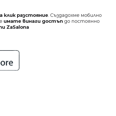
на клик разстояние
. Създадохме мобилно
ще
имате винаги достъп
до постоянно
кти
ZaSalona