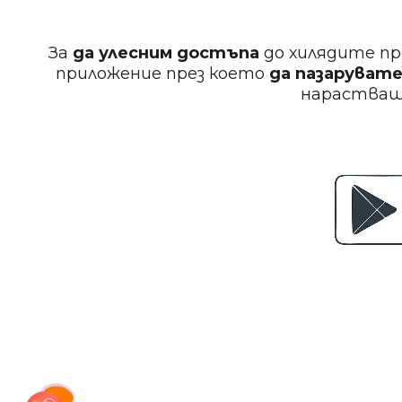
За
да улесним достъпа
до хилядите пр
приложение през което
да пазарувате
нараства
Redone Orange Aqua Hair Wax 150ml
€ 4.35 (8.50 лв.)