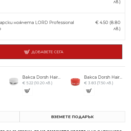
лв.)
арски ножчета LORD Professional
€ 4.50 (8.80
р
лв.)
ДОБАВЕТЕ СЕГА
Вакса Dorsh Hair Styling Cream Wax D6 150ml кремообразната формула
Вакса Dorsh Hair Styling Fire Wax D2 150ml луксозен блясък
€ 5.22 (10.20 лв.)
€ 3.83 (7.50 лв.)
ВЗЕМЕТЕ ПОДАРЪК