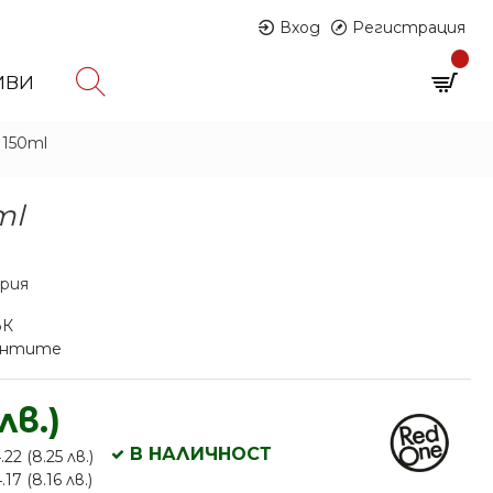
Вход
Регистрация
0
ИВИ
0 продукта - € 0.00 (0.00 лв.)
 150ml
ml
ария
ЪК
иантите
лв.)
В НАЛИЧНОСТ
22 (8.25 лв.)
17 (8.16 лв.)