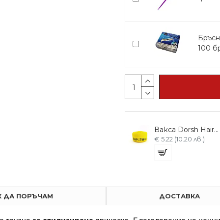
Бръсн
100 б
Вакса Dorsh Hair Styling Flex Wax D4 150ml устойчивост и блясък
Вакса Dorsh Hair Styling Full Wax D1 150ml с максимална фиксация
Вакса Dorsh Hair Styling Spider Wax D7 150ml за всички типове коса
€ 3.83 (7.50 лв.)
€ 5.22 (10.20 лв.)
К ДА ПОРЪЧАМ
ДОСТАВКА