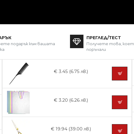
АРЪК
ПРЕГЛЕД/ТЕСТ
ете подарък към вашата
Получете това, кое
ка
поръчали
€ 3.45 (6.75 лв.)
€ 3.20 (6.26 лв.)
€ 19.94 (39.00 лв.)