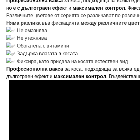
Професионална вакса
за коса, подходяща за всяка ед
но е
с дълготраен ефект
и
максимален контрол
. Фик
Различните цветове от серията се различават по различ
Няма разлика
във фискацията
между различните цве
Не омазнява
Не утежнява
Обогатена с витамини
Задържа влагата в косата
Фиксира, като придава на косата естествен вид
Професионална вакса
за коса, подходяща за всяка е
дълготраен ефект и
максимален контрол
. Въздействащ