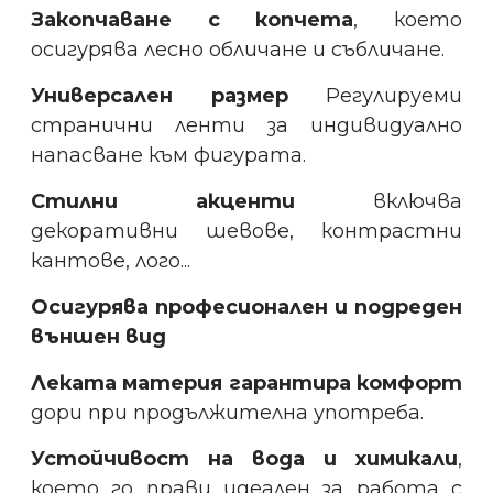
Закопчаване с копчета
, което
осигурява лесно обличане и събличане.
Универсален размер
Регулируеми
странични ленти за индивидуално
напасване към фигурата.
Стилни акценти
включва
декоративни шевове, контрастни
кантове, лого...
Осигурява професионален и подреден
външен вид
Леката материя гарантира комфорт
дори при продължителна употреба.
Устойчивост на вода и химикали
,
което го прави идеален за работа с