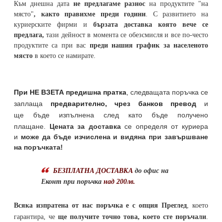
Към днешна дата
не предлагаме разнос
на продуктите "на
място"
, както правихме преди години
. С развитието на
куриерските фирми и
бързата доставка която вече се
предлага,
тази дейност в момента се обезсмисля и
все по-често
продуктите са при вас
преди нашия график за населеното
място
в което се намирате.
При НЕ ВЗЕТА предишна пратка
,
следващата поръчка се
заплаща
предварително, чрез банков превод
и
ще бъде изпълнена след като бъде получено
плащане.
Цената за доставка
се определя от куриера
и
може да бъде изчислена и видяна при завършване
на поръчката!
БЕЗПЛАТНА ДОСТАВКА
до офис на
Еконт при поръчка
над 200лв.
Всяка изпратена от нас поръчка е с опция Преглед
, което
гарантира, че
ще получите точно това, което сте поръчали
.