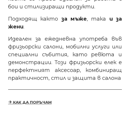
бои и стилизиращи продукти.
Подходящ както
за мъже
, така
и за
жени
.
Идеален за ежедневна употреба във
фризьорски салони, мобилни услуги или
специални събития, като ревюта и
демонстрации. Този фризьорски елек е
перфектният аксесоар, комбиниращ
практичност, стил и защита в салона
КАК ДА ПОРЪЧАМ