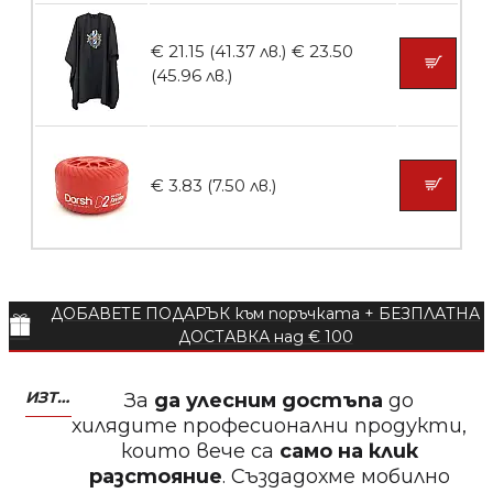
€ 21.15 (41.37 лв.)
€ 23.50
БЕЗПЛАТНО
(45.96 лв.)
Пила за нокти 12cm
€ 3.83 (7.50 лв.)
БЕЗПЛАТНО
ДОБАВЕТЕ ПОДАРЪК към поръчката + БЕЗПЛАТНА
Пила за нокти
ДОСТАВКА над € 100
ИЗТЕГЛЕТЕ МОБИЛНО ПРИЛОЖЕНИЕ ZASALONA
За
да улесним достъпа
до
хилядите професионални продукти,
които вече са
само на клик
БЕЗПЛАТНО
разстояние
. Създадохме мобилно