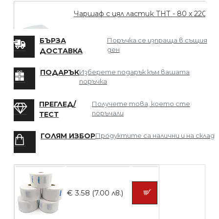
Чаршаф с цял ластик ТНТ - 80 х 220
БЪРЗА
Поръчка се изпраща в същия
ден
ДОСТАВКА
БЕЗПЛАТНО
ПОДАРЪК
Изберете подарък към вашата
поръчка
Мрежа за Коса
ПРЕГЛЕД/
Получете това, което сте
поръчали
ТЕСТ
ГОЛЯМ ИЗБОР
Продуктите са налични и на склад
БЕЗПЛАТНО
Четка за боядисване
€ 3.58 (7.00 лв.)