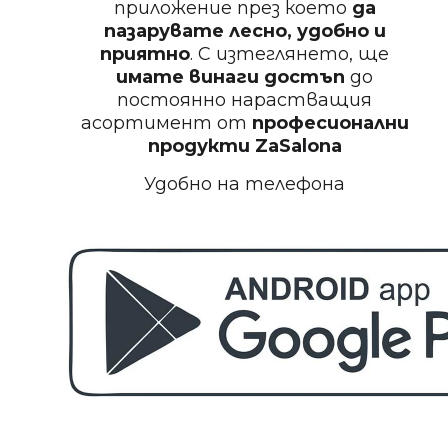
приложение през което
да
Пила за нокти
пазарувате лесно, удобно и
приятно
. С изтеглянето, ще
имате винаги достъп
до
постоянно нарастващия
асортимент от
професионални
БЕЗПЛАТНО
продукти
ZaSalona
Удобно на телефона
Пила за полиране на нокти
БЕЗПЛАТНО
Етерично масло 10ml