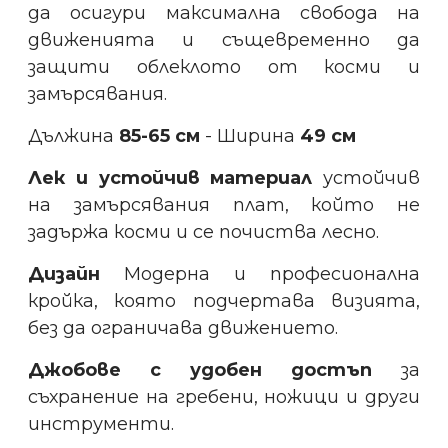
да осигури максимална свобода на
движенията и същевременно да
защити облеклото от косми и
замърсявания.
Дължина
85-65 см
- Ширина
49 см
Лек и устойчив материал
устойчив
на замърсявания плат, който не
задържа косми и се почиства лесно.
Дизайн
Модерна и професионална
кройка, която подчертава визията,
без да ограничава движението.
Джобове с удобен достъп
за
съхранение на гребени, ножици и други
инструменти.