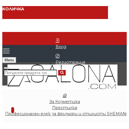
КОЛИЧКА
Вход
Menu
Регистрация
0 продукта - € 0.00 (0.00 лв.)
За Козметика
Престилка
0
Професионален елек за фризьори и стилисти SHEMAN