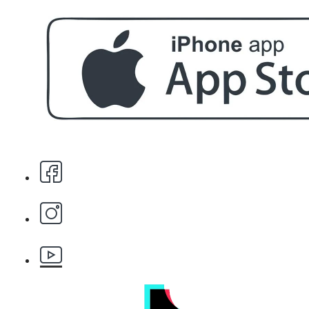
БЕЗПЛАТНО
За поръчка над € 40.00 (78.23 лв.)
Стипца 20 броя в кибрит
БЕЗПЛАТНО
Бръснарски ножчета Astra - 5бр.
БЕЗПЛАТНО