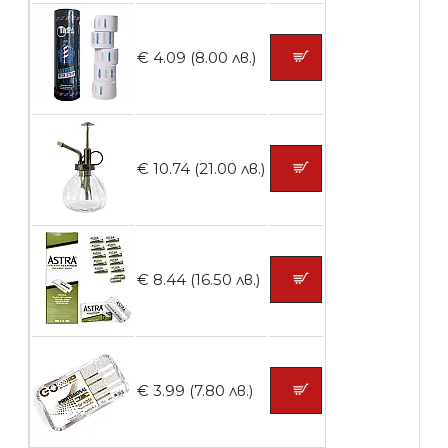
БЕЗПЛАТНО
€ 4.09 (8.00 лв.)
Контейнери за сваляне на гел лак 10
броя
€ 10.74 (21.00 лв.)
БЕЗПЛАТНО
Контейнери за сваляне на гел лак 5
€ 8.44 (16.50 лв.)
броя
БЕЗПЛАТНО
€ 3.99 (7.80 лв.)
Пластмасови предпазители за лак