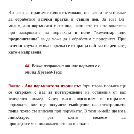
Въпреки че
правим всичко възможно
, по някога не успяваме
да обработим всички пратки в същия ден
. За това Ви
молим,
ако поръчката е спешна,
напишете го като коментар
при завършване на поръчката
в поле "коментар или
предпочитание"
за да може да я обработим с приоритет.
При
всички случаи
, всяка поръчка
се изпраща най-късно ден след
като е направена.
Всяка изпратена от нас поръчка е с
опция Преглед/Тест
Важно -
Ако поръчвате за първи път
/при първа поръчка
ще
се свържем с вас за потвърждение
на оставения от вас
телефонен номер
.
След като подготвим и изпратим
поръчката,
вие
ще получите съобщение на електронната
поща
/която сте вписали при поръчката/. В този и-мейл
ще има
линк/адрес
, чрез който
можете да
проследите
местонахождението на
пратката
.