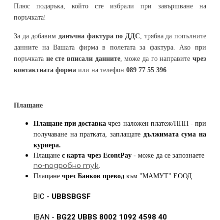
Плюс подаръка, който сте избрали при завършване на
поръчката!
За да добавим
данъчна фактура по ДДС
, трябва да попълните
данните на Вашата фирма в полетата за фактура. Ако при
поръчката
не сте вписали данните
, може да го направите
чрез
контактната форма
или на телефон
089 77 55 396
Плащане
Плащане при доставка
чрез наложен платеж/ППП - при
получаване на пратката, заплащате
дължимата сума на
куриера.
Плащане
с карта
чрез
EcontPay
- може да се запознаете
по-подробно тук
.
Плащане
чрез Банков превод
към
"МАМУТ" ЕООД
BIC -
UBBSBGSF
IBAN -
BG22 UBBS 8002 1092 4598 40