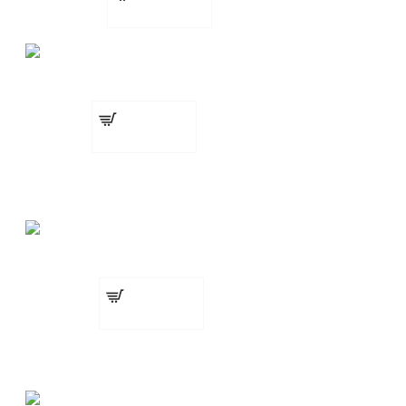
сега
Талк пудра FNX for barbers 250g VANILLA
€ 4.50 (8.80
лв.)
БЕЗПЛАТНО
Добавете
сега
Четка за боядисване
Талк пудра DORSH TALCUM POWDER for barb
€ 6.90 (13.50
БЕЗПЛАТНО
лв.)
Добавете
Пила за нокти
сега
Преса за изстискване на туби боя TRNSA