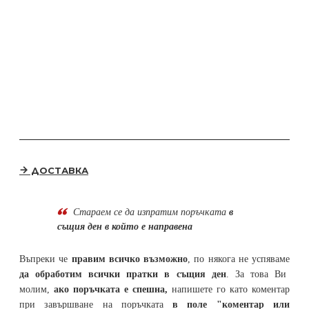
ДОСТАВКА
Стараем се да
изпратим поръчката
в
същия ден в който е направена
Въпреки че
правим всичко възможно
, по някога не успяваме
да обработим всички пратки в същия ден
. За това Ви
молим,
ако поръчката е спешна,
напишете го като коментар
при завършване на поръчката
в поле "коментар или