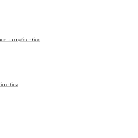
ане на туби с боя
би с боя