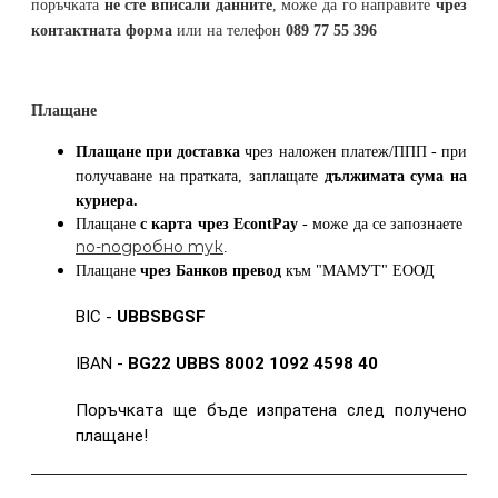
поръчката
не сте вписали данните
, може да го направите
чрез
контактната форма
или на телефон
089 77 55 396
Плащане
Плащане при доставка
чрез наложен платеж/ППП - при
получаване на пратката, заплащате
дължимата сума на
куриера.
Плащане
с карта
чрез
EcontPay
- може да се запознаете
по-подробно тук
.
Плащане
чрез Банков превод
към
"МАМУТ" ЕООД
BIC -
UBBSBGSF
IBAN -
BG22 UBBS 8002 1092 4598 40
Поръчката ще бъде изпратена след получено
плащане!