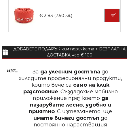
Пила за нокти 12cm
€ 3.83 (7.50 лв.)
БЕЗПЛАТНО
ДОБАВЕТЕ ПОДАРЪК към поръчката + БЕЗПЛАТНА
Пила за нокти
ДОСТАВКА над € 100
ИЗТЕГЛЕТЕ МОБИЛНО ПРИЛОЖЕНИЕ ZASALONA
За
да улесним достъпа
до
хилядите професионални продукти,
които вече са
само на клик
БЕЗПЛАТНО
разстояние
. Създадохме мобилно
приложение през което
да
Пила за нокти
пазарувате лесно, удобно и
приятно
. С изтеглянето, ще
имате винаги достъп
до
постоянно нарастващия