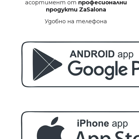
асортимент от
професионални
БЕЗПЛАТНО
продукти
ZaSalona
Удобно на телефона
Пила за полиране на нокти
БЕЗПЛАТНО
Етерично масло 10ml
БЕЗПЛАТНО
За поръчка над € 40.00 (78.23 лв.)