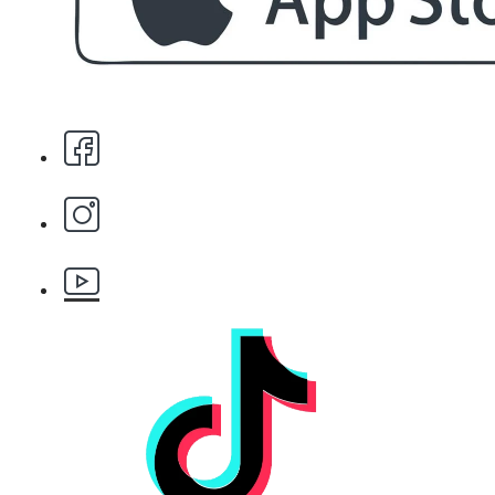
Стипца 20 броя в кибрит
БЕЗПЛАТНО
Бръснарски ножчета Astra - 5бр.
БЕЗПЛАТНО
Клипс тип щъркел 1 брой