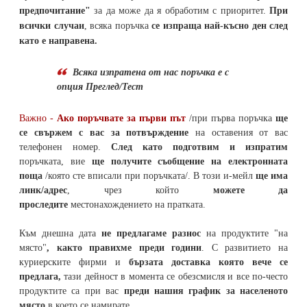
предпочитание"
за да може да я обработим с приоритет.
При
всички случаи
, всяка поръчка
се изпраща най-късно ден след
като е направена.
Всяка изпратена от нас поръчка е с
опция Преглед/Тест
Важно -
Ако поръчвате за първи път
/при първа поръчка
ще
се свържем с вас за потвърждение
на оставения от вас
телефонен номер
.
След като подготвим и изпратим
поръчката,
вие
ще получите съобщение на електронната
поща
/която сте вписали при поръчката/. В този и-мейл
ще има
линк/адрес
, чрез който
можете да
проследите
местонахождението на
пратката
.
Към днешна дата
не предлагаме разнос
на продуктите "на
място"
, както правихме преди години
. С развитието на
куриерските фирми и
бързата доставка която вече се
предлага,
тази дейност в момента се обезсмисля и
все по-често
продуктите са при вас
преди нашия график за населеното
място
в което се намирате.