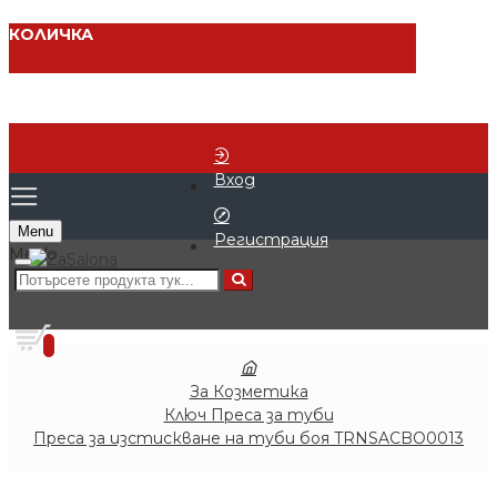
КОЛИЧКА
Вход
Menu
Регистрация
0 продукта - € 0.00 (0.00 лв.)
0
За Козметика
Ключ Преса за туби
Преса за изстискване на туби боя TRNSACBO0013