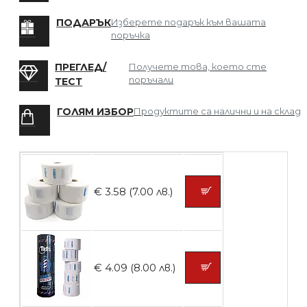
БЕЗПЛАТНО
ПОДАРЪК
Изберете подарък към вашата
поръчка
Мрежа за Коса
ПРЕГЛЕД/
Получете това, което сте
поръчали
ТЕСТ
ГОЛЯМ ИЗБОР
Продуктите са налични и на склад
БЕЗПЛАТНО
Четка за боядисване
€ 3.58 (7.00 лв.)
БЕЗПЛАТНО
€ 4.09 (8.00 лв.)
Контейнери за сваляне на гел лак 10