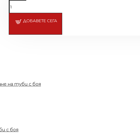
Подсети ме
ДОБАВЕТЕ СЕГА
ане на туби с боя
би с боя