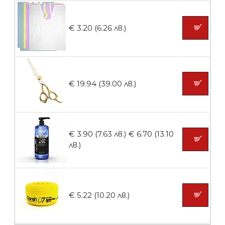
Ваничка за маникюр BMSPA1C
€ 3.20 (6.26 лв.)
БЕЗПЛАТНО
€ 19.94 (39.00 лв.)
Пила тип ренде
€ 3.90 (7.63 лв.)
€ 6.70 (13.10
лв.)
БЕЗПЛАТНО
€ 5.22 (10.20 лв.)
Пила тип ренде 2в1