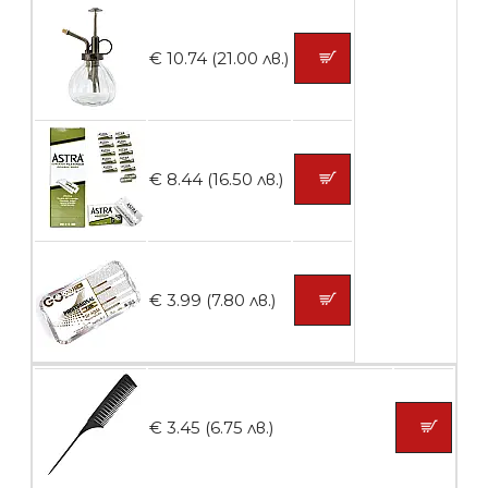
броя
€ 10.74 (21.00 лв.)
БЕЗПЛАТНО
Контейнери за сваляне на гел лак 5
€ 8.44 (16.50 лв.)
броя
БЕЗПЛАТНО
€ 3.99 (7.80 лв.)
Пластмасови предпазители за лак
€ 3.45 (6.75 лв.)
БЕЗПЛАТНО