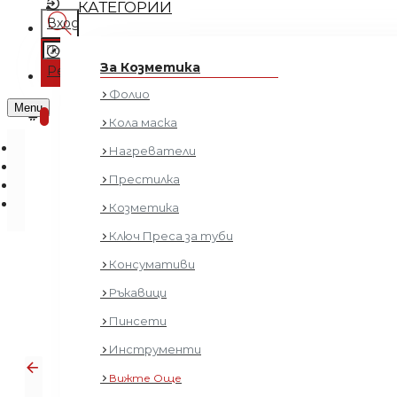
КАТЕГОРИИ
Вход
Регистрация
За Козметика
Регистрация
Фолио
0 продукта - € 0.00 (0.00 лв.)
Menu
0
Кола маска
Нагреватели
Престилка
Козметика
Ключ Преса за туби
Консумативи
Под
Ръкавици
Пинсети
Инструменти
Вижте Още