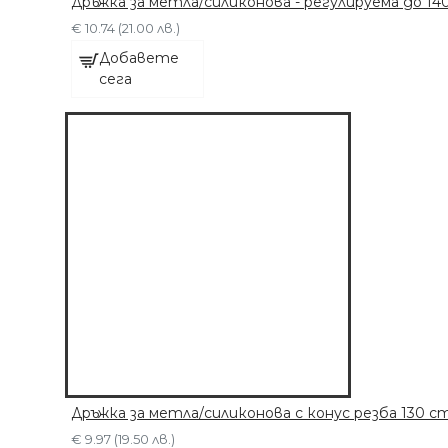
Дръжка за метла/силиконова - регулируема до 14
ДОБАВЕТЕ СЕГА
€ 10.74 (21.00 лв.)
Добавете
сега
Дръжка за метла/силиконова с конус резба 130 c
€ 9.97 (19.50 лв.)