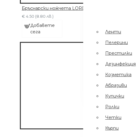
Пинсети
.
Бръснарски ножчета LORD Professional 100 бр
Шампоани
€ 4.50 (8.80 лв.)
Престилки
Добавете
Ленти
сега
Дезинфекция
Пелерини
Еднократни
Престилки
Ръкавици
Дезинфекция
Ел Уреди
Козметика
Кърпи
Абразиви
Четки
Купички
Ролки
Четки
Кърпи