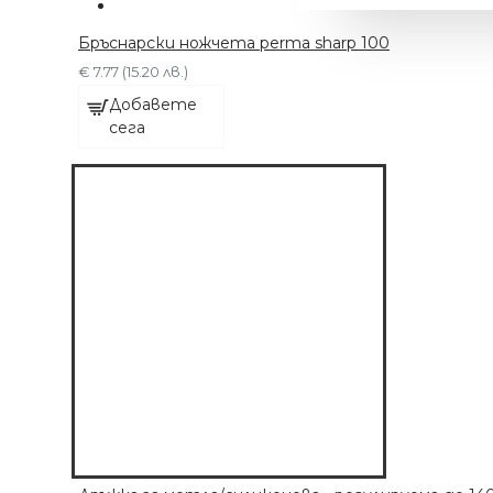
Бръснарски ножчета perma sharp 100
€ 7.77 (15.20 лв.)
Добавете
сега
МАШИНКА С 6
ПРИСТАВКИ
€ 63.91 (125.00 лв.)