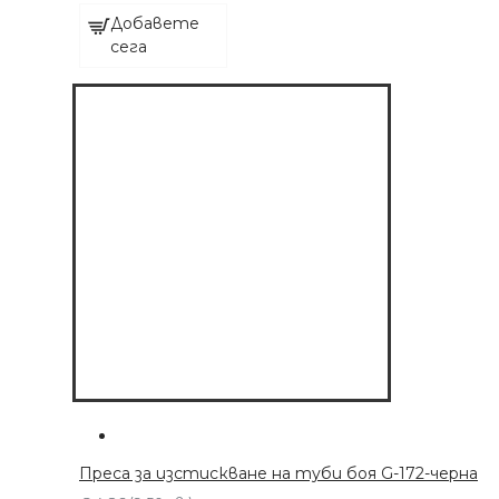
Добавете
сега
Преса за изстискване на туби боя G-172-черна