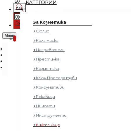
КАТЕГОРИИ
Вход
Регистрация
За Козметика
Регистрация
Фолио
0 продукта - € 0.00 (0.00 лв.)
Menu
0
Кола маска
Нагреватели
Престилка
Козметика
Ключ Преса за туби
Консумативи
Ръкавици
Пинсети
Инструменти
Вижте Още