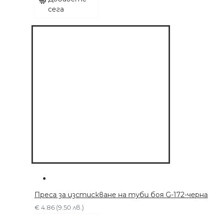
сега
Преса за изстискване на туби боя G-172-черна
€ 4.86 (9.50 лв.)