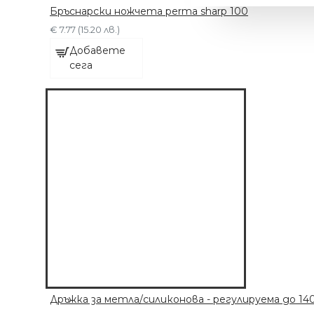
Бръснарски ножчета perma sharp 100
€ 7.77 (15.20 лв.)
Добавете
сега
МАШИНКА С 6
ПРИСТАВКИ
€ 63.91 (125.00 лв.)
Дръжка за метла/силиконова - регулируема до 14