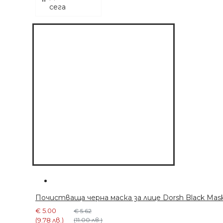
сега
ДОБАВЕТЕ СЕГА
Почистваща черна маска за лице Dorsh Black Mas
€ 5.00
€ 5.62
(9.78 лв.)
(11.00 лв.)