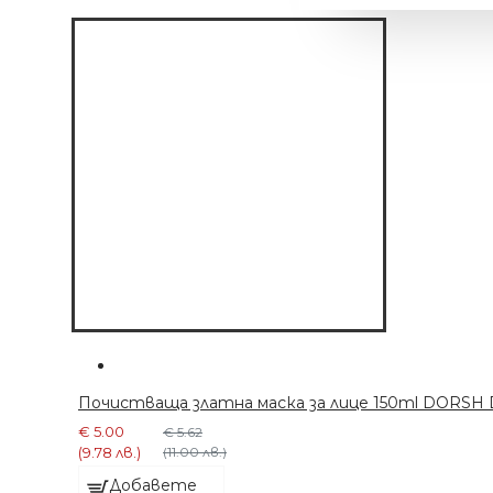
МАШИНКА С 6
Почистваща златна маска за лице 150ml DORSH De
ПРИСТАВКИ
€ 5.00
€ 5.62
€ 63.91 (125.00 лв.)
(9.78 лв.)
(11.00 лв.)
Добавете