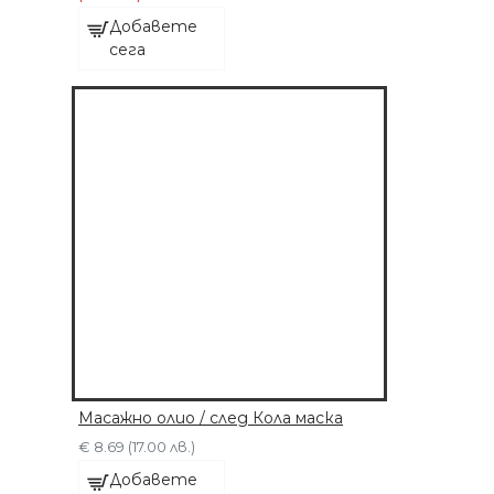
Добавете
сега
Масажно олио / след Кола маска
€ 8.69 (17.00 лв.)
Добавете