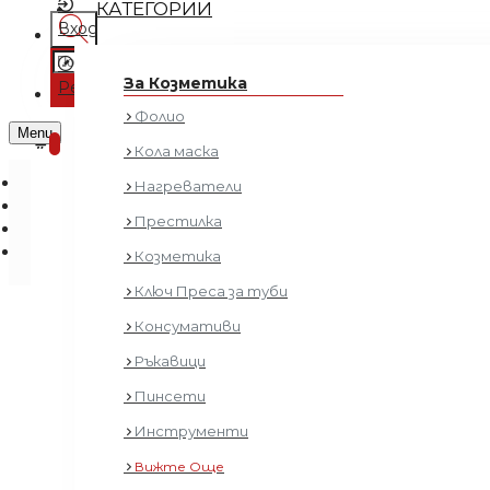
КАТЕГОРИИ
Вход
Регистрация
За Козметика
Регистрация
Фолио
0 продукта - € 0.00 (0.00 лв.)
Menu
0
Кола маска
Нагреватели
Престилка
Козметика
Ключ Преса за туби
Консумативи
Пилинг
Ръкавици
Пинсети
Инструменти
Вижте Още