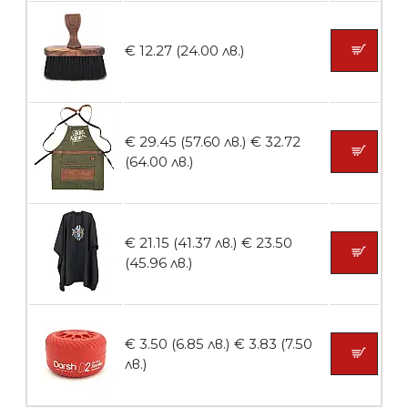
Пила тип ренде 2в1
€ 12.27 (24.00 лв.)
БЕЗПЛАТНО
€ 29.45 (57.60 лв.)
€ 32.72
Пила тип ренде 2в1
(64.00 лв.)
€ 21.15 (41.37 лв.)
€ 23.50
БЕЗПЛАТНО
(45.96 лв.)
Пила за нокти 12cm
€ 3.50 (6.85 лв.)
€ 3.83 (7.50
лв.)