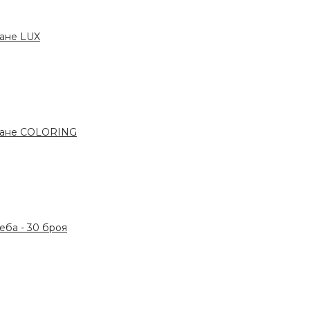
ане LUX
ване COLORING
ба - 30 броя