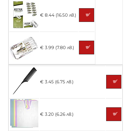
Контейнери за сваляне на гел лак 5
€ 8.44 (16.50 лв.)
броя
БЕЗПЛАТНО
€ 3.99 (7.80 лв.)
Пластмасови предпазители за лак
€ 3.45 (6.75 лв.)
БЕЗПЛАТНО
Ваничка за маникюр BMSPA1C
€ 3.20 (6.26 лв.)