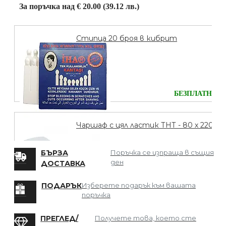
За поръчка над € 20.00 (39.12 лв.)
Стипца 20 броя в кибрит
БЕЗПЛАТНО
Чаршаф с цял ластик ТНТ - 80 х 220
БЪРЗА
Поръчка се изпраща в същия
ден
ДОСТАВКА
БЕЗПЛАТНО
ПОДАРЪК
Изберете подарък към вашата
поръчка
Мрежа за Коса
ПРЕГЛЕД/
Получете това, което сте