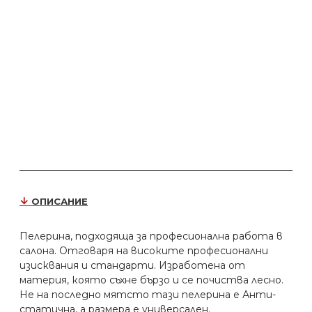
ОПИСАНИЕ
Пелерина, подходяща за професионална работа в
салона. Отговаря на високите професионални
изисквания и стандарти. Изработена от
материя, която съхне бързо и се почиства лесно.
Не на последно мятсто тази пелерина е Анти-
статична, а размера е универсален.