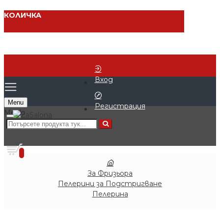
КОЛИЧКА
Вход
Menu
Регистрация
0 продукта - € 0.00 (0.00 лв.)
0
За Фризьора
Пелерини за Подстригване
Пелерина