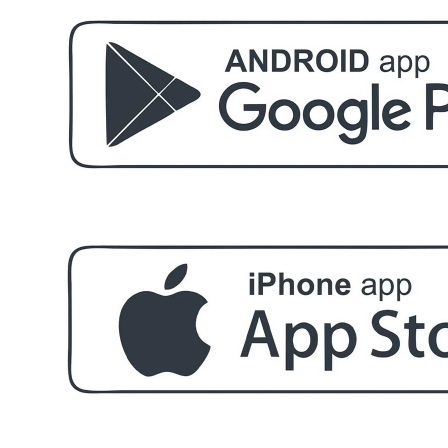
БЕЗПЛАТНО
Етерично масло 10ml
БЕЗПЛАТНО
За поръчка над € 40.00 (78.23 лв.)
Стипца 20 броя в кибрит