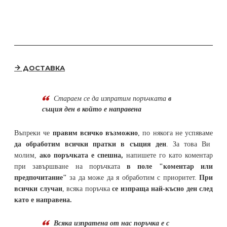
ДОСТАВКА
Стараем се да
изпратим поръчката
в
същия ден в който е направена
Въпреки че
правим всичко възможно
, по някога не успяваме
да обработим всички пратки в същия ден
. За това Ви
молим,
ако поръчката е спешна,
напишете го като коментар
при завършване на поръчката
в поле "коментар или
предпочитание"
за да може да я обработим с приоритет.
При
всички случаи
, всяка поръчка
се изпраща най-късно ден след
като е направена.
Всяка изпратена от нас поръчка е с