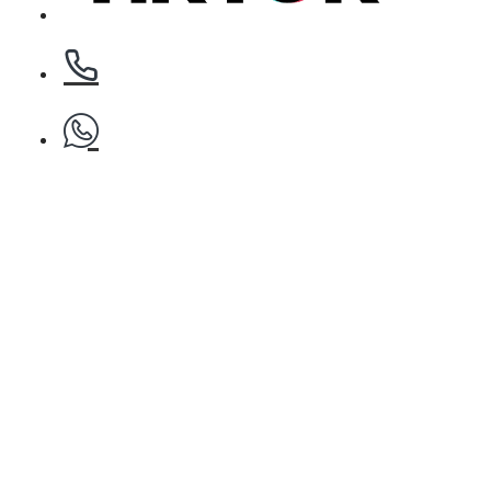
БЕЗПЛАТНО
Клипс тип щъркел 1 брой
БЕЗПЛАТНО
Четка за боядисване
БЕЗПЛАТНО