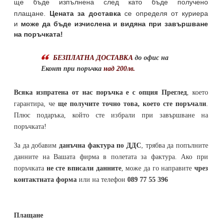
ще бъде изпълнена след като бъде получено
плащане.
Цената за доставка
се определя от куриера
и
може да бъде изчислена и видяна при завършване
на поръчката!
БЕЗПЛАТНА ДОСТАВКА
до офис на
Еконт при поръчка
над 200лв.
Всяка изпратена от нас поръчка е с опция Преглед
, което
гарантира, че
ще получите точно това, което сте поръчали
.
Плюс подаръка, който сте избрали при завършване на
поръчката!
За да добавим
данъчна фактура по ДДС
, трябва да попълните
данните на Вашата фирма в полетата за фактура. Ако при
поръчката
не сте вписали данните
, може да го направите
чрез
контактната форма
или на телефон
089 77 55 396
Плащане