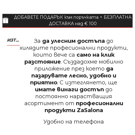
БЕЗПЛАТНО
ДОБАВЕТЕ ПОДАРЪК към поръчката + БЕЗПЛАТНА
Пила за нокти
ДОСТАВКА над € 100
ИЗТЕГЛЕТЕ МОБИЛНО ПРИЛОЖЕНИЕ ZASALONA
За
да улесним достъпа
до
хилядите професионални продукти,
които вече са
само на клик
БЕЗПЛАТНО
разстояние
. Създадохме мобилно
приложение през което
да
Пила за нокти
пазарувате лесно, удобно и
приятно
. С изтеглянето, ще
имате винаги достъп
до
постоянно нарастващия
асортимент от
професионални
БЕЗПЛАТНО
продукти
ZaSalona
Удобно на телефона
Пила за полиране на нокти