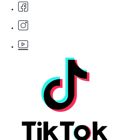
БЕЗПЛАТНО
Бръснарски ножчета Astra - 5бр.
БЕЗПЛАТНО
Клипс тип щъркел 1 брой
БЕЗПЛАТНО
Клипс тип щъркел 1 брой