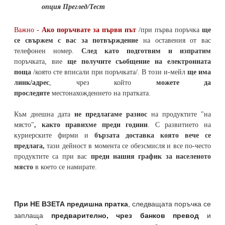
опция Преглед/Тест
Важно -
Ако поръчвате за първи път
/при първа поръчка
ще
се свържем с вас за потвърждение
на оставения от вас
телефонен номер
.
След като подготвим и изпратим
поръчката,
вие
ще получите съобщение на електронната
поща
/която сте вписали при поръчката/. В този и-мейл
ще има
линк/адрес
, чрез който
можете да
проследите
местонахождението на
пратката
.
Към днешна дата
не предлагаме разнос
на продуктите "на
място"
, както правихме преди години
. С развитието на
куриерските фирми и
бързата доставка която вече се
предлага,
тази дейност в момента се обезсмисля и
все по-често
продуктите са при вас
преди нашия график за населеното
място
в което се намирате.
При НЕ ВЗЕТА предишна пратка
,
следващата поръчка се
заплаща
предварително, чрез банков превод
и