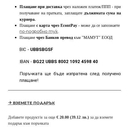
Плащане при доставка
чрез наложен платеж/ППП - при
получаване на пратката, заплащате
дължимата сума на
куриера.
Плащане
с карта
чрез
EcontPay
- може да се запознаете
по-подробно тук
.
Плащане
чрез Банков превод
към
"МАМУТ" ЕООД
BIC -
UBBSBGSF
IBAN -
BG22 UBBS 8002 1092 4598 40
Поръчката ще бъде изпратена след получено
плащане!
ВЗЕМЕТЕ ПОДАРЪК
Добавете продукт/и за още
€ 20.00 (39.12 лв.)
за да вземете
подарък към поръчката