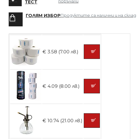
поръчали
ТЕСТ
ГОЛЯМ ИЗБОР
Продуктите са налични и на склад
БЕЗПЛАТНО
Четка за боядисване
€ 3.58 (7.00 лв.)
БЕЗПЛАТНО
€ 4.09 (8.00 лв.)
Контейнери за сваляне на гел лак 10
броя
€ 10.74 (21.00 лв.)
БЕЗПЛАТНО