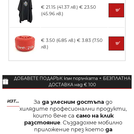
€ 21.15 (41.37 лв.)
€ 23.50
БЕЗПЛАТНО
(45.96 лв.)
Пила за нокти 12cm
€ 3.50 (6.85 лв.)
€ 3.83 (7.50
лв.)
БЕЗПЛАТНО
ДОБАВЕТЕ ПОДАРЪК към поръчката + БЕЗПЛАТНА
Пила за нокти
ДОСТАВКА над € 100
ИЗТЕГЛЕТЕ МОБИЛНО ПРИЛОЖЕНИЕ ZASALONA
За
да улесним достъпа
до
хилядите професионални продукти,
които вече са
само на клик
БЕЗПЛАТНО
разстояние
. Създадохме мобилно
приложение през което
да