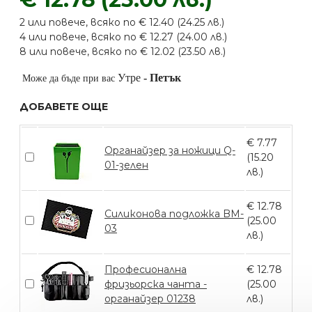
2 или повече, всяко по € 12.40 (24.25 лв.)
4 или повече, всяко по € 12.27 (24.00 лв.)
8 или повече, всяко по € 12.02 (23.50 лв.)
Утре
-
Петък
Може да бъде при вас
ДОБАВЕТЕ ОЩЕ
€ 7.77
Органайзер за ножици Q-
(15.20
01-зелен
лв.)
€ 12.78
Силиконова подложка BM-
(25.00
03
лв.)
Професионална
€ 12.78
фризьорска чанта -
(25.00
органайзер 01238
лв.)