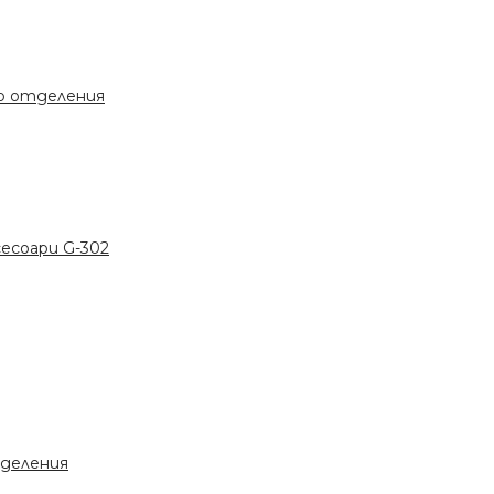
во отделения
сесоари G-302
тделения