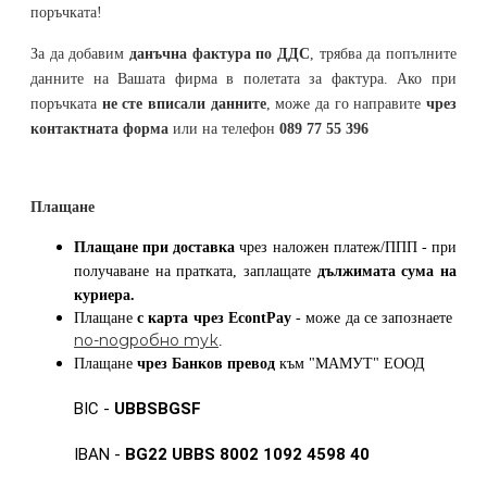
поръчката!
За да добавим
данъчна фактура по ДДС
, трябва да попълните
данните на Вашата фирма в полетата за фактура. Ако при
поръчката
не сте вписали данните
, може да го направите
чрез
контактната форма
или на телефон
089 77 55 396
Плащане
Плащане при доставка
чрез наложен платеж/ППП - при
получаване на пратката, заплащате
дължимата сума на
куриера.
Плащане
с карта
чрез
EcontPay
- може да се запознаете
по-подробно тук
.
Плащане
чрез Банков превод
към
"МАМУТ" ЕООД
BIC -
UBBSBGSF
IBAN -
BG22 UBBS 8002 1092 4598 40