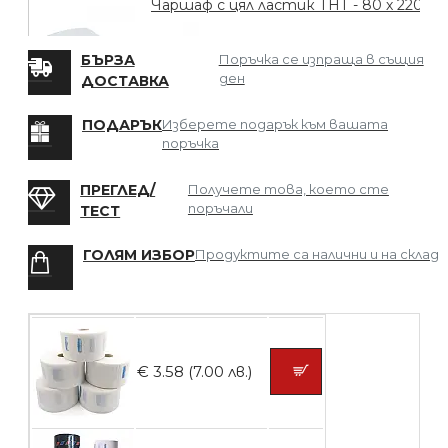
Чаршаф с цял ластик ТНТ - 80 х 220
БЪРЗА
Поръчка се изпраща в същия
ден
ДОСТАВКА
БЕЗПЛАТНО
ПОДАРЪК
Изберете подарък към вашата
поръчка
Мрежа за Коса
ПРЕГЛЕД/
Получете това, което сте
поръчали
ТЕСТ
ГОЛЯМ ИЗБОР
Продуктите са налични и на склад
БЕЗПЛАТНО
Четка за боядисване
€ 3.58 (7.00 лв.)