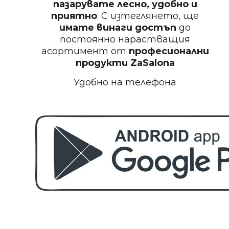
Пила за нокти
пазарувате лесно, удобно и
приятно
. С изтеглянето, ще
имате винаги достъп
до
постоянно нарастващия
асортимент от
професионални
БЕЗПЛАТНО
продукти
ZaSalona
Удобно на телефона
Пила за полиране на нокти
БЕЗПЛАТНО
Етерично масло 10ml