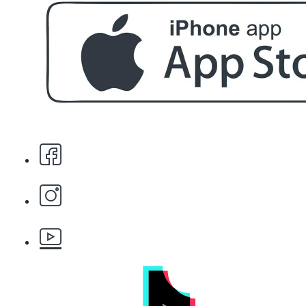
БЕЗПЛАТНО
За поръчка над € 40.00 (78.23 лв.)
Стипца 20 броя в кибрит
БЕЗПЛАТНО
Бръснарски ножчета Astra - 5бр.
БЕЗПЛАТНО