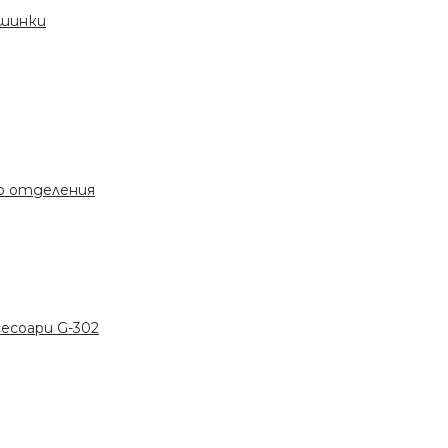
ашинки
во отделения
сесоари G-302