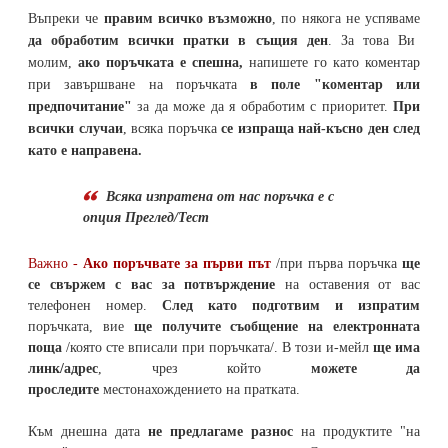
Въпреки че
правим всичко възможно
, по някога не успяваме
да обработим всички пратки в същия ден
. За това Ви
молим,
ако поръчката е спешна,
напишете го като коментар
при завършване на поръчката
в поле "коментар или
предпочитание"
за да може да я обработим с приоритет.
При
всички случаи
, всяка поръчка
се изпраща най-късно ден след
като е направена.
Всяка изпратена от нас поръчка е с
опция Преглед/Тест
Важно -
Ако поръчвате за първи път
/при първа поръчка
ще
се свържем с вас за потвърждение
на оставения от вас
телефонен номер
.
След като подготвим и изпратим
поръчката,
вие
ще получите съобщение на електронната
поща
/която сте вписали при поръчката/. В този и-мейл
ще има
линк/адрес
, чрез който
можете да
проследите
местонахождението на
пратката
.
Към днешна дата
не предлагаме разнос
на продуктите "на