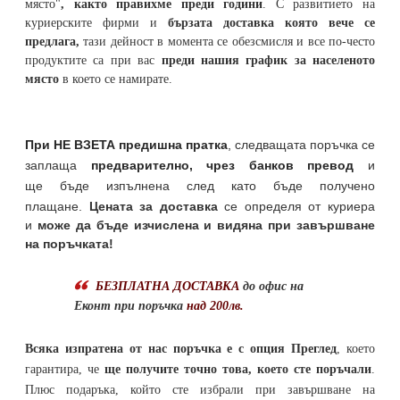
място"
, както правихме преди години
. С развитието на
куриерските фирми и
бързата доставка която вече се
предлага,
тази дейност в момента се обезсмисля и
все по-често
продуктите са при вас
преди нашия график за населеното
място
в което се намирате.
При НЕ ВЗЕТА предишна пратка
,
следващата поръчка се
заплаща
предварително, чрез банков превод
и
ще бъде изпълнена след като бъде получено
плащане.
Цената за доставка
се определя от куриера
и
може да бъде изчислена и видяна при завършване
на поръчката!
БЕЗПЛАТНА ДОСТАВКА
до офис на
Еконт при поръчка
над 200лв.
Всяка изпратена от нас поръчка е с опция Преглед
, което
гарантира, че
ще получите точно това, което сте поръчали
.
Плюс подаръка, който сте избрали при завършване на