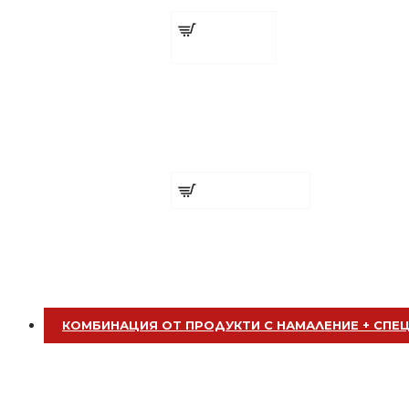
€ 9.60 (18.78 лв.)
Добавете
БЕЗПЛАТНО
сега
Клипс тип щъркел 1 брой
Дезинфектант ZHIVAHEX CONCE
€ 11.00 (21.51 лв.)
Добавете сега
БЕЗПЛАТНО
Четка за боядисване
КОМБИНАЦИЯ ОТ ПРОДУКТИ С НАМАЛЕНИЕ + СПЕ
БЕЗПЛАТНО