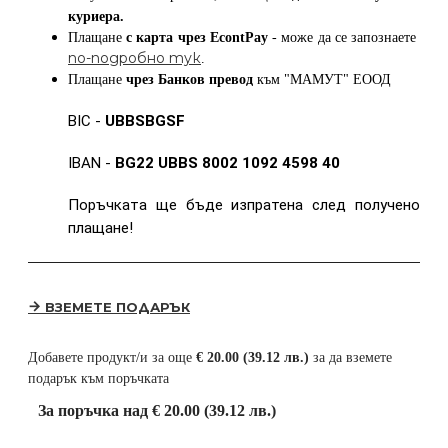
куриера.
Плащане
с карта
чрез
EcontPay
- може да се запознаете
по-подробно тук
.
Плащане
чрез Банков превод
към
"МАМУТ" ЕООД
BIC -
UBBSBGSF
IBAN -
BG22 UBBS 8002 1092 4598 40
Поръчката ще бъде изпратена след получено
плащане!
ВЗЕМЕТЕ ПОДАРЪК
Добавете продукт/и за още
€ 20.00 (39.12 лв.)
за да вземете
подарък към поръчката
За поръчка над € 20.00 (39.12 лв.)