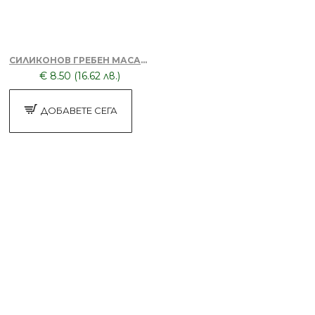
БЕЗПЛАТНО
СИЛИКОНОВ ГРЕБЕН МАСАЖОР + ТОНИК ЗА КОСА DORSH
€ 8.50 (16.62 лв.)
Апликатор за боядисване на коса
ДОБАВЕТЕ СЕГА
Лилав
БЕЗПЛАТНО
Апликатор за боядисване на коса
Розов
БЕЗПЛАТНО