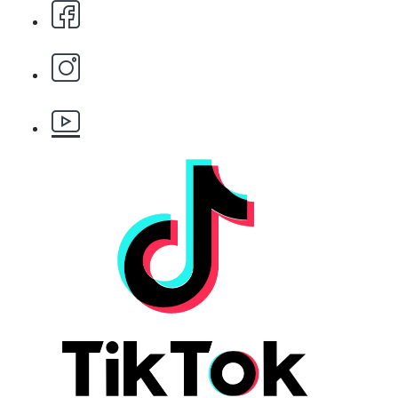
БЕЗПЛАТНО
Етерично масло 10ml
БЕЗПЛАТНО
За поръчка над € 40.00 (78.23 лв.)
Стипца 20 броя в кибрит
БЕЗПЛАТНО