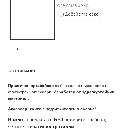
€ 29.65 (58.00 лв.)
Добавете сега
ОПИСАНИЕ
Практичен органайзер
за безопасно съхранение на
фризьорски аксесоари.
Изработен от здрав/устойчив
материал.
Аксесоар, който е задължителен в салона
!
Важно -
предлага се
БЕЗ
ножиците, гребена,
четките
- те са илюстративни