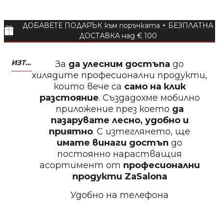
ДОБАВЕТЕ ПОДАРЪК към поръчката + БЕЗПЛАТНА
БЕЗПЛАТНО
ДОСТАВКА над € 100
Пила тип ренде 2в1
ИЗТЕГЛЕТЕ МОБИЛНО ПРИЛОЖЕНИЕ ZASALONA
За
да улесним достъпа
до
хилядите професионални продукти,
които вече са
само на клик
разстояние
. Създадохме мобилно
приложение през което
да
БЕЗПЛАТНО
пазарувате лесно, удобно и
приятно
. С изтеглянето, ще
имате винаги достъп
до
Пила за нокти 12cm
постоянно нарастващия
асортимент от
професионални
продукти
ZaSalona
Удобно на телефона
БЕЗПЛАТНО