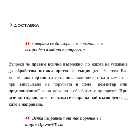
ДОСТАВКА
Стараем се да
изпратим поръчката
в
същия ден в който е направена
Въпреки че
правим всичко възможно
, по някога не успяваме
да обработим всички пратки в същия ден
. За това Ви
молим,
ако поръчката е спешна,
напишете го като коментар
при завършване на поръчката
в поле "коментар или
предпочитание"
за да може да я обработим с приоритет.
При
всички случаи
, всяка поръчка
се изпраща най-късно ден след
като е направена.
Всяка изпратена от нас поръчка е с
опция Преглед/Тест