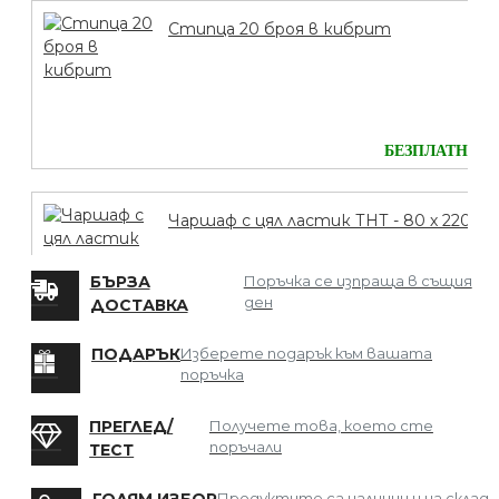
Стипца 20 броя в кибрит
БЕЗПЛАТНО
Чаршаф с цял ластик ТНТ - 80 х 220
БЪРЗА
Поръчка се изпраща в същия
ден
ДОСТАВКА
БЕЗПЛАТНО
ПОДАРЪК
Изберете подарък към вашата
поръчка
Мрежа за Коса
ПРЕГЛЕД/
Получете това, което сте
поръчали
ТЕСТ
Продуктите са налични и на склад