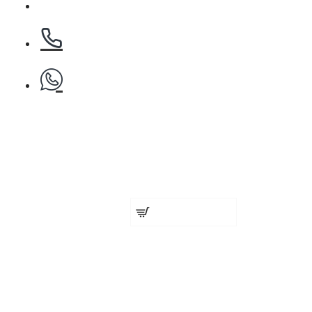
Бръснарски ножчета Astra - 5бр.
БЕЗПЛАТНО
Клипс тип щъркел 1 брой
Органайзер за фризьорски аксесо
€ 9.82 (19.20 лв.)
Добавете сега
БЕЗПЛАТНО
Клипс тип щъркел 1 брой
ZHIVASEPT- S