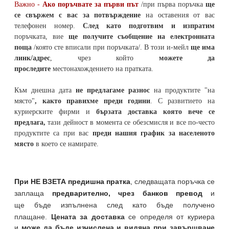
Важно -
Ако поръчвате за първи път
/при първа поръчка
ще
се свържем с вас за потвърждение
на оставения от вас
телефонен номер
.
След като подготвим и изпратим
поръчката,
вие
ще получите съобщение на електронната
поща
/която сте вписали при поръчката/. В този и-мейл
ще има
линк/адрес
, чрез който
можете да
проследите
местонахождението на
пратката
.
Към днешна дата
не предлагаме разнос
на продуктите "на
място"
, както правихме преди години
. С развитието на
куриерските фирми и
бързата доставка която вече се
предлага,
тази дейност в момента се обезсмисля и
все по-често
продуктите са при вас
преди нашия график за населеното
място
в което се намирате.
При НЕ ВЗЕТА предишна пратка
,
следващата поръчка се
заплаща
предварително, чрез банков превод
и
ще бъде изпълнена след като бъде получено
плащане.
Цената за доставка
се определя от куриера
и
може да бъде изчислена и видяна при завършване