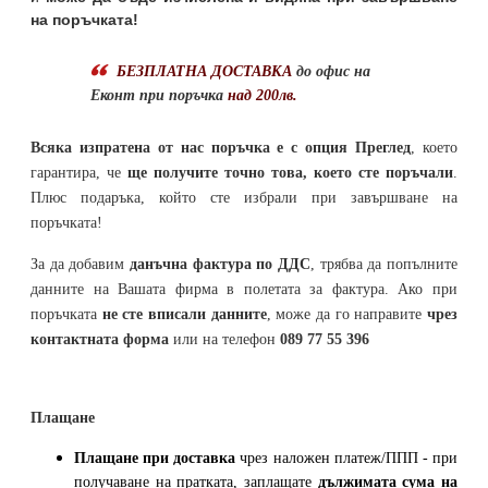
на поръчката!
БЕЗПЛАТНА ДОСТАВКА
до офис на
Еконт при поръчка
над 200лв.
Всяка изпратена от нас поръчка е с опция Преглед
, което
гарантира, че
ще получите точно това, което сте поръчали
.
Плюс подаръка, който сте избрали при завършване на
поръчката!
За да добавим
данъчна фактура по ДДС
, трябва да попълните
данните на Вашата фирма в полетата за фактура. Ако при
поръчката
не сте вписали данните
, може да го направите
чрез
контактната форма
или на телефон
089 77 55 396
Плащане
Плащане при доставка
чрез наложен платеж/ППП - при
получаване на пратката, заплащате
дължимата сума на