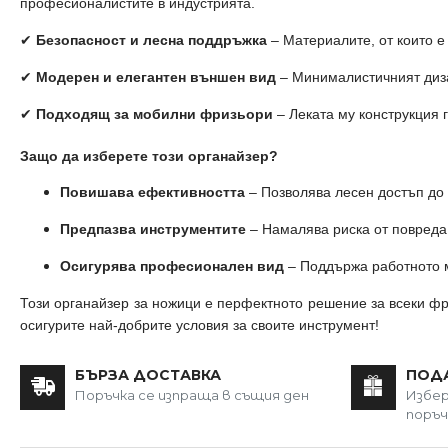
професионалистите в индустрията.
✔
Безопасност и лесна поддръжка
– Материалите, от които е
✔
Модерен и елегантен външен вид
– Минималистичният диза
✔
Подходящ за мобилни фризьори
– Леката му конструкция 
Защо да изберете този органайзер?
Повишава ефективността
– Позволява лесен достъп до 
Предпазва инструментите
– Намалява риска от повреда 
Осигурява професионален вид
– Поддържа работното м
Този органайзер за ножици е перфектното решение за всеки фри
осигурите най-добрите условия за своите инструмент!
БЪРЗА ДОСТАВКА
ПОД
Поръчка се изпраща в същия ден
Избер
поръч