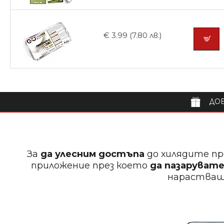
€ 3.99 (7.80 лв.)
ДОБ
За
да улесним достъпа
до хилядите пр
приложение през което
да пазарувате
нараства