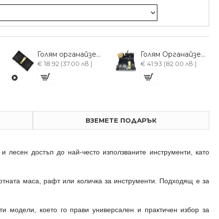
Голям органайзер за фризьорски аксесоари G-302
Голям Органайзер с множество отделения
€ 18.92 (37.00 лв.)
€ 41.93 (82.00 лв.)
ВЗЕМЕТЕ ПОДАРЪК
 и лесен достъп до най-често използваните инструменти, като
отната маса, рафт или количка за инструменти. Подходящ е за
и модели, което го прави универсален и практичен избор за