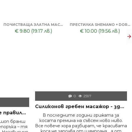
МАСКА ЗА ЛИЦЕ С ГЛИНА DORSH + ПОЧИСТВАЩА ЧЕРНА МАСКА ЗА ЛИЦЕ DORSH
€ 9.50 (18.58 лв.)
ПРОФЕСИОНАЛЕН ГЕЛ ЗА БРЪСНЕНЕ 1000 ML + БРЪСНАЧ ЗА ЕДНОКРАТНИ НОЖЧЕТА + БРЪСНАРСКИ НОЖЧЕТА ASTRA - 5БР
€ 8.80 (17.21 лв.)
0
2597
Силиконов гребен масажор - здрава коса и скалп
Как да дезинфекцираме правилно инструментите във фризьорски салон – пълно професионално ръководство
В последните години грижата за
косата премина на съвсем ново ниво.
ршоп бранш
Все повече хора разбират, че красивата
епоръка – тя
коса не започва от шампоана… а от
 Независимо