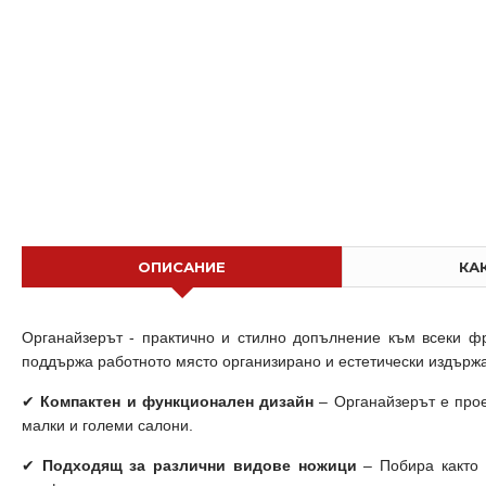
Голям Органайзер с множество отделения
€ 41.93 (82.00 лв.)
€ 12.78 (25.00 лв.
ОПИСАНИЕ
КА
Органайзерът - практично и стилно допълнение към всеки фри
поддържа работното място организирано и естетически издърж
✔
Компактен и функционален дизайн
– Органайзерът е прое
малки и големи салони.
✔
Подходящ за различни видове ножици
– Побира както 