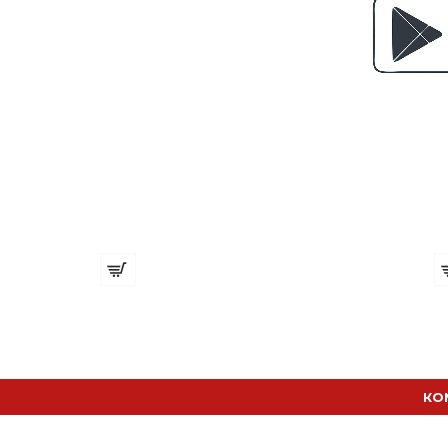
Органайзер с 4 отделения и 9 за ножици
С
€ 16.36 (32.00 лв.)
€ 
КО