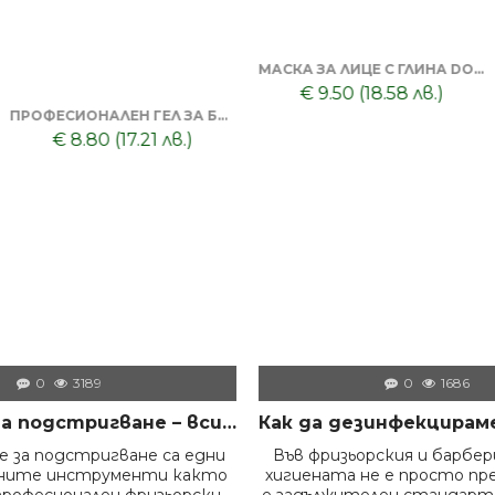
СИЛИКОНОВ ГРЕБЕН МАСАЖОР + ТОНИК ЗА КОСА DORSH
€ 8.50 (16.62 лв.)
МАСАЖОР ЗА КОСА И СКАЛП + DORSH SILVER - ШАМПОАН ПРОТИВ ОРАНЖЕВО ЛИЛАВО 500 МЛ
€ 8.60 (16.82 лв.)
0
3189
0
1686
Машинки за подстригване – всичко, което трябва да знаем преди да изберем правилния модел
 за подстригване са едни
Във фризьорския и барбе
жните инструменти както
хигиената не е просто пр
професионален фризьорски
е задължителен стандарт.