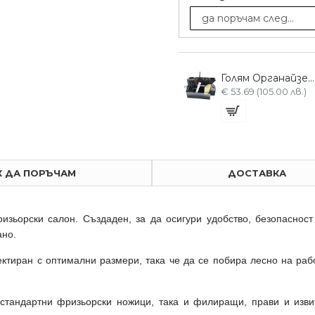
Дървен органайзер за 5 ножици
Метален органайзер за четири машинки
Голям Органайзер 408 с множество отделения
)
€ 29.65 (58.00 лв.)
€ 53.69 (105.00 лв.)
К ДА ПОРЪЧАМ
ДОСТАВКА
зьорски салон. Създаден, за да осигури удобство, безопасност
ано.
ктиран с оптимални размери, така че да се побира лесно на раб
стандартни фризьорски ножици, така и филиращи, прави и извит