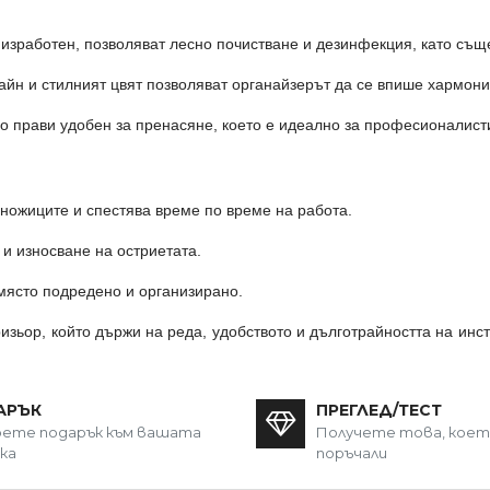
 изработен, позволяват лесно почистване и дезинфекция, като същ
йн и стилният цвят позволяват органайзерът да се впише хармони
го прави удобен за пренасяне, което е идеално за професионалисти
ножиците и спестява време по време на работа.
и износване на остриетата.
ясто подредено и организирано.
зьор, който държи на реда, удобството и дълготрайността на инст
АРЪК
ПРЕГЛЕД/ТЕСТ
ете подарък към вашата
Получете това, кое
ка
поръчали