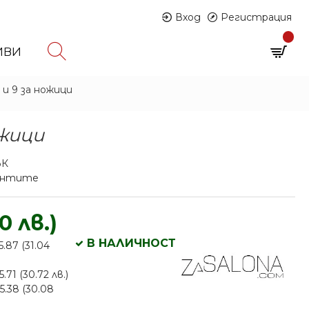
Вход
Регистрация
0
ИВИ
0 продукта - € 0.00 (0.00 лв.)
и 9 за ножици
ожици
ЪК
иантите
0 лв.)
В НАЛИЧНОСТ
5.87 (31.04
.71 (30.72 лв.)
5.38 (30.08