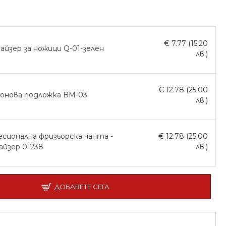
€ 7.77 (15.20
айзер за ножици Q-01-зелен
лв.)
€ 12.78 (25.00
онова подложка BM-03
лв.)
сионална фризьорска чанта -
€ 12.78 (25.00
айзер 01238
лв.)
ДОБАВЕТЕ СЕГА