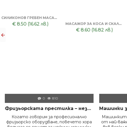
КУПИЧКА ЗА БРЪСНЕНЕ + ЧЕТКА ЗА БРЪСНЕНЕ
€ 12.70 (24.84 лв.)
ФРИЗЬОРСКА ПЕЛЕРИНА + БУТИЛКА/ПРЪСКАЛКА + КАРБОНОВ ГРЕБЕН + НОЖИЦА 6 SCULPTO EUROSTIL
€ 23.00 (44.98 лв.)
0
810
Фризьорската престилка – незаменимият помощник на всеки професионалист в салона
Когато говорим за професионално
Машинките
фризьорско оборудване, повечето хора
от най-ва
веднага се сещат за ножици, машинки
във всеки 