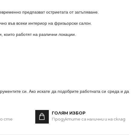
евременно предпазват остриетата от затъпяване.
чно във всеки интериор на фризьорски салон.
, които работят на различни локации.
рументите си. Ако искате да подобрите работната си среда и да
ГОЛЯМ ИЗБОР
то сте
Продуктите са налични и на склад