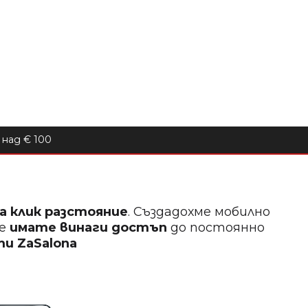
над € 100
на клик разстояние
. Създадохме мобилно
ще
имате винаги достъп
до постоянно
кти
ZaSalona