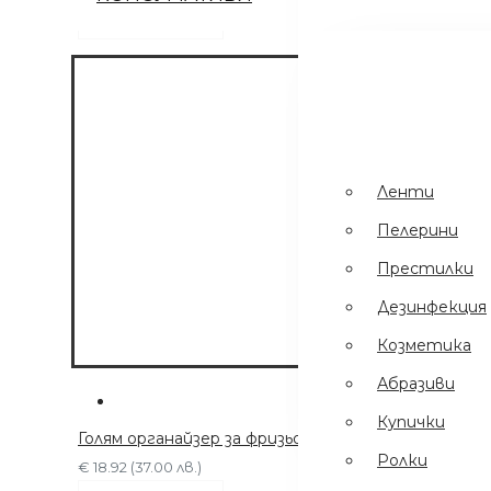
сега
Ленти
Пинсети
.
Шампоани
Престилки
Ленти
Дезинфекция
Пелерини
Еднократни
Престилки
Ръкавици
Дезинфекция
Ел Уреди
Козметика
Кърпи
Абразиви
Четки
Купички
Голям органайзер за фризьорски аксесоари G-302
Ролки
€ 18.92 (37.00 лв.)