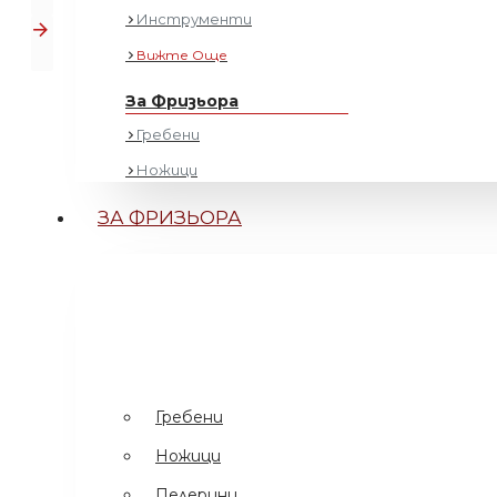
Инструменти
Вижте Още
За Фризьора
ИЗБЕРЕТЕ ПОДАРЪК
разгледайте вариант
Гребени
Ножици
€ 9.82 (19.20 лв.)
Пелерини за Подстригване
ЗА ФРИЗЬОРА
2 или повече, всяко по € 9.52 (18.62 лв.)
Бутилки
4 или повече, всяко по € 9.42 (18.43 лв.)
Машинки за подстригване
8 или повече, всяко по € 9.23 (18.05 лв.)
Четки за Косми
.
-
Понеделник
Може да бъде при вас
Гелове / Вакси
Одеколон / Афтършейв
Гребени
Силиконови подложки
ДОБАВЕТЕ СЕГА
Фолио
Ножици
Вижте Още
Пелерини