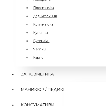
Престилки
Аксесоари
Машинка с 6 приставки
Дезинфекция
Професионална машинка TRINA с 6 приставки
Козметика
Бръснарски ножчета LORD Professional 100 бр
Купички
Бръснарски ножчета perma sharp 100
Бутилки
Професионална машинка за подстригване R
Четки
Професионална машинка за подстригване с 
Кърпи
Професионална машинка за подстригване с ка
Професионална машинка за подстригване с 
ЗА КОЗМЕТИКА
Спрей за Машинка CLIPERCIDE spray 500ml
Дръжка за метла/силиконова - регулируема до
МАНИКЮР / ПЕДИКЮР
Вижте Още
Голям Органайзер 408 с множество отделения
.
€ 53.69 (105.00 лв.)
КОНСУМАТИВИ
Добавете