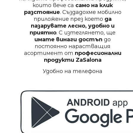
които вече са
само на клик
БЕЗПЛАТНО
разстояние
. Създадохме мобилно
приложение през което
да
Пила за нокти
пазарувате лесно, удобно и
приятно
. С изтеглянето, ще
имате винаги достъп
до
постоянно нарастващия
асортимент от
професионални
БЕЗПЛАТНО
продукти
ZaSalona
Удобно на телефона
Пила за полиране на нокти
БЕЗПЛАТНО
Етерично масло 10ml