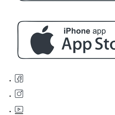
БЕЗПЛАТНО
За поръчка над € 40.00 (78.23 лв.)
Стипца 20 броя в кибрит
БЕЗПЛАТНО
Бръснарски ножчета Astra - 5бр.