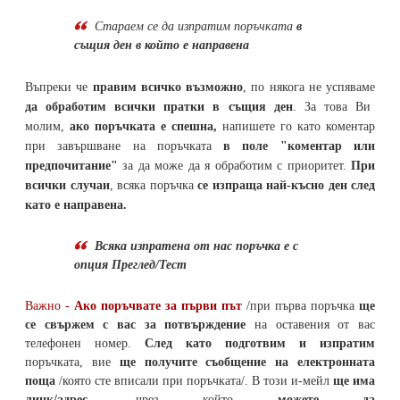
Стараем се да
изпратим поръчката
в
същия ден в който е направена
Въпреки че
правим всичко възможно
, по някога не успяваме
да обработим всички пратки в същия ден
. За това Ви
молим,
ако поръчката е спешна,
напишете го като коментар
при завършване на поръчката
в поле "коментар или
предпочитание"
за да може да я обработим с приоритет.
При
всички случаи
, всяка поръчка
се изпраща най-късно ден след
като е направена.
Всяка изпратена от нас поръчка е с
опция Преглед/Тест
Важно -
Ако поръчвате за първи път
/при първа поръчка
ще
се свържем с вас за потвърждение
на оставения от вас
телефонен номер
.
След като подготвим и изпратим
поръчката,
вие
ще получите съобщение на електронната
поща
/която сте вписали при поръчката/. В този и-мейл
ще има
линк/адрес
, чрез който
можете да