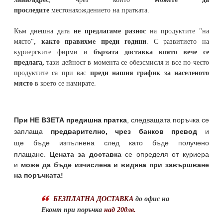
проследите
местонахождението на
пратката
.
Към днешна дата
не предлагаме разнос
на продуктите "на
място"
, както правихме преди години
. С развитието на
куриерските фирми и
бързата доставка която вече се
предлага,
тази дейност в момента се обезсмисля и
все по-често
продуктите са при вас
преди нашия график за населеното
място
в което се намирате.
При НЕ ВЗЕТА предишна пратка
,
следващата поръчка се
заплаща
предварително, чрез банков превод
и
ще бъде изпълнена след като бъде получено
плащане.
Цената за доставка
се определя от куриера
и
може да бъде изчислена и видяна при завършване
на поръчката!
БЕЗПЛАТНА ДОСТАВКА
до офис на
Еконт при поръчка
над 200лв.