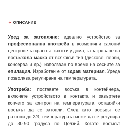
ОПИСАНИЕ
Уред за затопляне:
идеално устройство за
професионална употреба
в козметични салони/
центрове за красота, както и у дома, за загряване на
восък/
кола маска
от всякакъв тип (дискове, перли,
консерва и др.), използван по време на сесиите за
епилация
. Изработен е от
здрав материал
. Уреда
позволява регулиране на температурата.
Употреба:
поставете восъка в контейнера,
включете устройството в контакта и завъртете
копчето за контрол на температурата, оставяйки
восъкът да се затопли. След като восъкът се
разтопи до 2/3, температурата може да се регулира
до 80-90 градуса по Целзий. Когато восъкът