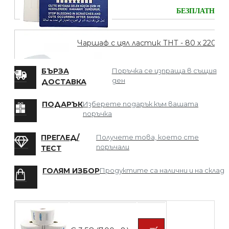
БЕЗПЛАТНО
Чаршаф с цял ластик ТНТ - 80 х 220
БЪРЗА
Поръчка се изпраща в същия
ден
ДОСТАВКА
БЕЗПЛАТНО
ПОДАРЪК
Изберете подарък към вашата
поръчка
Мрежа за Коса
ПРЕГЛЕД/
Получете това, което сте
поръчали
ТЕСТ
ГОЛЯМ ИЗБОР
Продуктите са налични и на склад
БЕЗПЛАТНО
Четка за боядисване