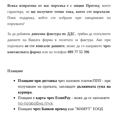
Всяка изпратена от нас поръчка е с опция Преглед
, което
гарантира, че
ще получите точно това, което сте поръчали
.
Плюс подаръка, който сте избрали при завършване на
поръчката!
За да добавим
данъчна фактура по ДДС
, трябва да попълните
данните на Вашата фирма в полетата за фактура. Ако при
поръчката
не сте вписали данните
, може да го направите
чрез
контактната форма
или на телефон
089 77 55 396
Плащане
Плащане при доставка
чрез наложен платеж/ППП - при
получаване на пратката, заплащате
дължимата сума на
куриера.
Плащане
с карта
чрез
EcontPay
- може да се запознаете
по-подробно тук
.
Плащане
чрез Банков превод
към
"МАМУТ" ЕООД