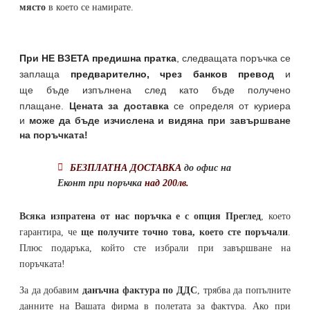
място
в което се намирате.
При НЕ ВЗЕТА предишна пратка
,
следващата поръчка се
заплаща
предварително, чрез банков превод
и
ще бъде изпълнена след като бъде получено
плащане.
Цената за доставка
се определя от куриера
и
може да бъде изчислена и видяна при завършване
на поръчката!
БЕЗПЛАТНА ДОСТАВКА
до офис на
Еконт при поръчка
над 200лв.
Всяка изпратена от нас поръчка е с опция Преглед
, което
гарантира, че
ще получите точно това, което сте поръчали
.
Плюс подаръка, който сте избрали при завършване на
поръчката!
За да добавим
данъчна фактура по ДДС
, трябва да попълните
данните на Вашата фирма в полетата за фактура. Ако при