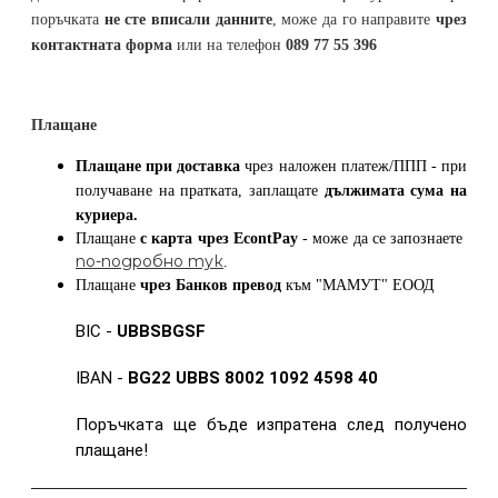
поръчката
не сте вписали данните
, може да го направите
чрез
контактната форма
или на телефон
089 77 55 396
Плащане
Плащане при доставка
чрез наложен платеж/ППП - при
получаване на пратката, заплащате
дължимата сума на
куриера.
Плащане
с карта
чрез
EcontPay
- може да се запознаете
по-подробно тук
.
Плащане
чрез Банков превод
към
"МАМУТ" ЕООД
BIC -
UBBSBGSF
IBAN -
BG22 UBBS 8002 1092 4598 40
Поръчката ще бъде изпратена след получено
плащане!