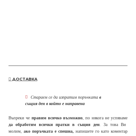
ДОСТАВКА
Стараем се да
изпратим поръчката
в
същия ден в който е направена
Въпреки че
правим всичко възможно
, по някога не успяваме
да обработим всички пратки в същия ден
. За това Ви
молим,
ако поръчката е спешна,
напишете го като коментар