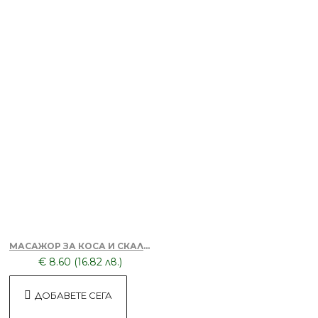
Апликатор за боядисване на коса
Розов
БЕЗПЛАТНО
Мрежа за Коса
БЕЗПЛАТНО
МАСАЖОР ЗА КОСА И СКАЛП + DORSH SILVER - ШАМПОАН ПРОТИВ ОРАНЖЕВО ЛИЛАВО 500 МЛ
€ 8.60 (16.82 лв.)
Чаршаф с цял ластик ТНТ - 80 х 220
ДОБАВЕТЕ СЕГА