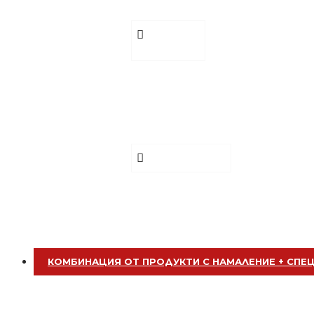
€ 0.51 (1.00 лв.)
Стипца 20 броя в кибрит
Добавете
сега
БЕЗПЛАТНО
Бръснач за Филиране / Подстригв
€ 5.24 (10.25 лв.)
Бръснарски ножчета Astra - 5бр.
Добавете сега
БЕЗПЛАТНО
КОМБИНАЦИЯ ОТ ПРОДУКТИ С НАМАЛЕНИЕ + СПЕ
Клипс тип щъркел 1 брой