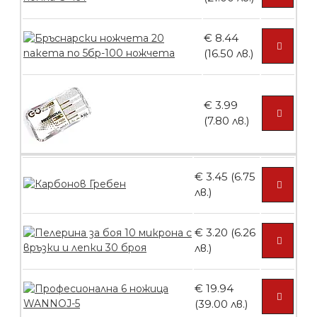
броя
€ 8.44
(16.50 лв.)
БЕЗПЛАТНО
€ 3.99
Контейнери за сваляне на гел лак 5
(7.80 лв.)
броя
€ 3.45 (6.75
лв.)
БЕЗПЛАТНО
€ 3.20 (6.26
Пластмасови предпазители за лак
лв.)
€ 19.94
(39.00 лв.)
БЕЗПЛАТНО