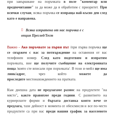
при завършване на поръчката
в поле "коментар или
предпочитание"
за да може да я обработим с приоритет.
При
всички случаи
, всяка поръчка
се изпраща най-късно ден след
като е направена.
Всяка изпратена от нас поръчка е с
опция Преглед/Тест
Важно -
Ако поръчвате за първи път
/при първа поръчка
ще
се свържем с вас за потвърждение
на оставения от вас
телефонен номер
.
След като подготвим и изпратим
поръчката,
вие
ще получите съобщение на електронната
поща
/която сте вписали при поръчката/. В този и-мейл
ще има
линк/адрес
, чрез който
можете да
проследите
местонахождението на
пратката
.
Към днешна дата
не предлагаме разнос
на продуктите "на
място"
, както правихме преди години
. С развитието на
куриерските фирми и
бързата доставка която вече се
предлага,
тази дейност в момента се обезсмисля и
все по-често
продуктите са при вас
преди нашия график за населеното