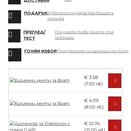
ДОСТАВКА
БЕЗПЛАТНО
ПОДАРЪК
Изберете подарък към вашата
поръчка
Мрежа за Коса
ПРЕГЛЕД/
Получете това, което сте
поръчали
ТЕСТ
ГОЛЯМ ИЗБОР
Продуктите са налични и на склад
БЕЗПЛАТНО
€ 3.58
Четка за боядисване
(7.00 лв.)
€ 4.09
(8.00 лв.)
БЕЗПЛАТНО
€ 10.74
Контейнери за сваляне на гел лак 10
(21.00 лв.)