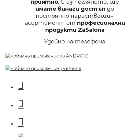
приятно
. С изтеглянето, ще
Пила за нокти 12cm
имате винаги достъп
до
постоянно нарастващия
асортимент от
професионални
продукти
ZaSalona
Удобно на телефона
БЕЗПЛАТНО
Пила за нокти
БЕЗПЛАТНО
Пила за нокти