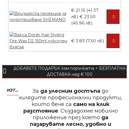
€ 21.15 (41.37
лв.)
€ 23.50
БЕЗПЛАТНО
(45.96 лв.)
Пила тип ренде 2в1
€ 3.83 (7.50 лв.)
ДОБАВЕТЕ ПОДАРЪК към поръчката + БЕЗПЛАТНА
БЕЗПЛАТНО
ДОСТАВКА над € 100
Пила тип ренде 2в1
ИЗТЕГЛЕТЕ МОБИЛНО ПРИЛОЖЕНИЕ ZASALONA
За
да улесним достъпа
до
хилядите професионални продукти,
които вече са
само на клик
разстояние
. Създадохме мобилно
приложение през което
да
БЕЗПЛАТНО
пазарувате лесно, удобно и