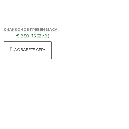
БЕЗПЛАТНО
Пила за нокти
СИЛИКОНОВ ГРЕБЕН МАСАЖОР + ТОНИК ЗА КОСА DORSH
€ 8.50 (16.62 лв.)
ДОБАВЕТЕ СЕГА
БЕЗПЛАТНО
Пила за нокти
БЕЗПЛАТНО
Калъф за дрехи 100х60см