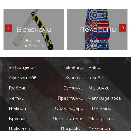
Ножици
Престилки
вижте
вижте
повече
повече
За Фризьора
Ръкавици
Вакси
Афтършейв
Купички
Гелове
Гребени
Бутилки
Машинки
Четки
Престилки
Четки за Коса
Ножици
Органайзери
Шампоани
Бръснач
Четки за Боя
Оксиданти
Ножчета
Подложки
Пелерини