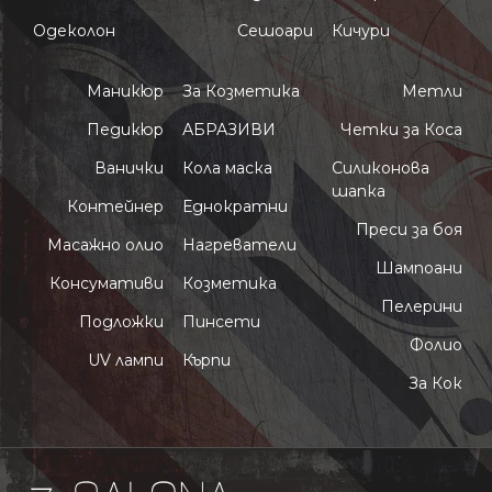
Одеколон
Сешоари
Кичури
Маникюр
За Козметика
Метли
Педикюр
АБРАЗИВИ
Четки за Коса
Ванички
Кола маска
Силиконова
шапка
Контейнер
Еднократни
Преси за боя
Масажно олио
Нагреватели
Шампоани
Консумативи
Козметика
Пелерини
Подложки
Пинсети
Фолио
UV лампи
Кърпи
За Кок