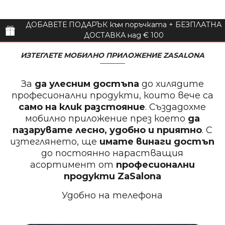
ДОБАВЕТЕ ПОДАРЪК към поръчката + БЕЗПЛАТНА
ДОСТАВКА над € 100
ИЗТЕГЛЕТЕ МОБИЛНО ПРИЛОЖЕНИЕ ZASALONA
За
да улесним достъпа
до хилядите
професионални продукти, които вече са
само на клик разстояние
. Създадохме
мобилно приложение през което
да
пазарувате лесно, удобно и приятно
. С
изтеглянето, ще
имате винаги достъп
до постоянно нарастващия
асортимент от
професионални
продукти
ZaSalona
Удобно на телефона