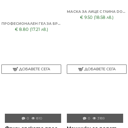
МАСКА ЗА ЛИЦЕ С ГЛИНА DORSH + ПОЧИСТВАЩА ЧЕРНА МАСКА ЗА ЛИЦЕ DORSH
€ 9.50 (18.58 лв.)
ПРОФЕСИОНАЛЕН ГЕЛ ЗА БРЪСНЕНЕ 1000 ML + БРЪСНАЧ ЗА ЕДНОКРАТНИ НОЖЧЕТА + БРЪСНАРСКИ НОЖЧЕТА ASTRA - 5БР
€ 8.80 (17.21 лв.)
ДОБАВЕТЕ СЕГА
ДОБАВЕТЕ СЕГА
0
810
0
3189