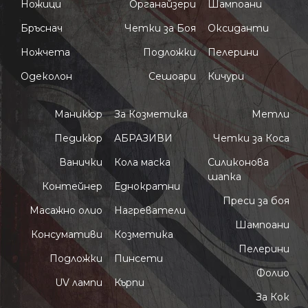
Ножици
Органайзери
Шампоани
Бръснач
Четки за Боя
Оксиданти
Ножчета
Подложки
Пелерини
Одеколон
Сешоари
Кичури
Маникюр
За Козметика
Метли
Педикюр
АБРАЗИВИ
Четки за Коса
Ванички
Кола маска
Силиконова
шапка
Контейнер
Еднократни
Преси за боя
Масажно олио
Нагреватели
Шампоани
Консумативи
Козметика
Пелерини
Подложки
Пинсети
Фолио
UV лампи
Кърпи
За Кок