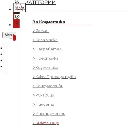
КАТЕГОРИИ
Вход
Регистрация
За Козметика
Регистрация
Фолио
0 продукта - € 0.00 (0.00 лв.)
Menu
0
Кола маска
Нагреватели
Престилка
Козметика
Ключ Преса за туби
Консумативи
Масажо
Ръкавици
Пинсети
Инструменти
Вижте Още