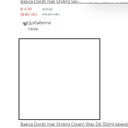
Вакса Dorsh Hair Styling Spider Wax D7 150ml за в
€ 4.50
€ 5.22
(8.80 лв.)
(10.20 лв.)
Добавете
сега
МАШИНКА С 6
ПРИСТАВКИ
€ 63.91 (125.00 лв.)
Вакса Dorsh Hair Styling Cream Wax D6 150ml кре