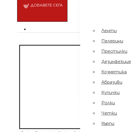
Пинсети
.
ДОБАВЕТЕ СЕГА
Шампоани
Престилки
Ленти
Дезинфекция
Пелерини
Еднократни
Престилки
Ръкавици
Дезинфекция
Ел Уреди
Козметика
Кърпи
Абразиви
Четки
Купички
Ролки
Четки
Кърпи