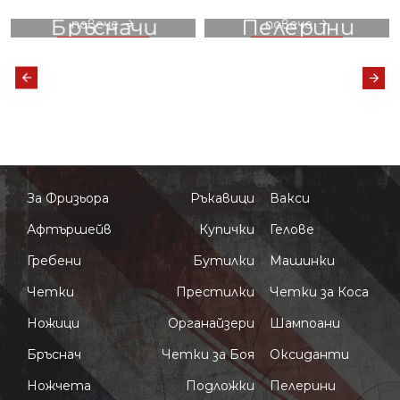
вижте
вижте
Бръсначи
Пелерини
повече
повече
За Фризьора
Ръкавици
Вакси
Афтършейв
Купички
Гелове
Гребени
Бутилки
Машинки
Четки
Престилки
Четки за Коса
Ножици
Органайзери
Шампоани
Бръснач
Четки за Боя
Оксиданти
Ножчета
Подложки
Пелерини