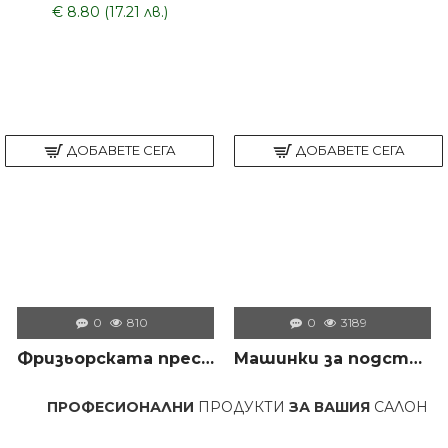
€ 8.80 (17.21 лв.)
ДОБАВЕТЕ СЕГА
ДОБАВЕТЕ СЕГА
0
810
0
3189
Фризьорската престилка – незаменимият помощник на всеки професионалист в салона
Машинки за подстригване – всичко, което трябва да знаем преди да изберем правилния модел
ПРОФЕСИОНАЛНИ
ПРОДУКТИ
ЗА ВАШИЯ
САЛОН
ХИЛЯ