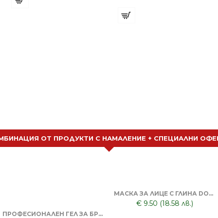
€ 6.49 (12.70 лв.)
МБИНАЦИЯ ОТ ПРОДУКТИ С НАМАЛЕНИЕ + СПЕЦИАЛНИ ОФЕ
МАСКА ЗА ЛИЦЕ С ГЛИНА DORSH + ПОЧИСТВАЩА ЧЕРНА МАСКА ЗА ЛИЦЕ DORSH
€ 9.50 (18.58 лв.)
ПРОФЕСИОНАЛЕН ГЕЛ ЗА БРЪСНЕНЕ 1000 ML + БРЪСНАЧ ЗА ЕДНОКРАТНИ НОЖЧЕТА + БРЪСНАРСКИ НОЖЧЕТА ASTRA - 5БР