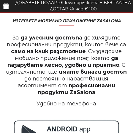
ДОБАВЕТЕ ПОДАРЪК към поръчката + БЕЗПЛАТНА
ДОСТАВКА над € 100
ИЗТЕГЛЕТЕ МОБИЛНО ПРИЛОЖЕНИЕ ZASALONA
За
да улесним достъпа
до хилядите
професионални продукти, които вече са
само на клик разстояние
. Създадохме
мобилно приложение през което
да
пазарувате лесно, удобно и приятно
. С
изтеглянето, ще
имате винаги достъп
до постоянно нарастващия
асортимент от
професионални
продукти
ZaSalona
Удобно на телефона