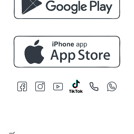
Кука
€ 2.47 (4.83 лв.)
Бръснач XX00016