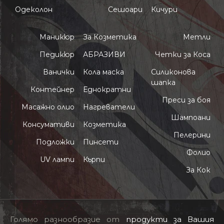
Одеколон
Сешоари
Кичури
Маникюр
За Козметика
Метли
Педикюр
АБРАЗИВИ
Четки за Коса
Ванички
Кола маска
Силиконова
шапка
Контейнер
Еднократни
Преси за боя
Масажно олио
Нагреватели
Шампоани
Консумативи
Козметика
Пелерини
Подложки
Пинсети
Фолио
UV лампи
Кърпи
За Кок
Голямо разнообразие от
продукти за Вашия