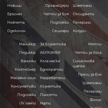
Ножици
Органайзери
Шампоани
Бръснач
Четки за Боя
Оксиданти
Ножчета
Подложки
Пелерини
Одеколон
Сешоари
Кичури
Маникюр
За Козметика
Метли
Педикюр
АБРАЗИВИ
Четки за Коса
Ванички
Кола маска
Силиконова
шапка
Контейнер
Еднократни
Преси за боя
Масажно олио
Нагреватели
Шампоани
Консумативи
Козметика
Пелерини
Подложки
Пинсети
Фолио
UV лампи
Кърпи