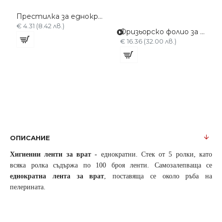
Престилка за еднократна употреба - 30 броя
€ 4.31 (8.42 лв.)
Фризьорско фолио за кичури / боядисване - Алуминиево 137 метра
€ 16.36 (32.00 лв.)
ОПИСАНИЕ
Хигиенни ленти за врат -
еднократни. Стек от 5 ролки, като
всяка ролка съдържа по 100 броя ленти. Самозалепваща се
еднократна лента за врат
, поставяща се около ръба на
пелерината.