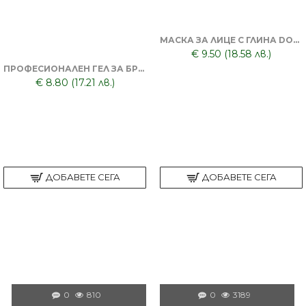
МАСКА ЗА ЛИЦЕ С ГЛИНА DORSH + ПОЧИСТВАЩА ЧЕРНА МАСКА ЗА ЛИЦЕ DORSH
€ 9.50 (18.58 лв.)
ПРОФЕСИОНАЛЕН ГЕЛ ЗА БРЪСНЕНЕ 1000 ML + БРЪСНАЧ ЗА ЕДНОКРАТНИ НОЖЧЕТА + БРЪСНАРСКИ НОЖЧЕТА ASTRA - 5БР
€ 8.80 (17.21 лв.)
ДОБАВЕТЕ СЕГА
ДОБАВЕТЕ СЕГА
0
810
0
3189