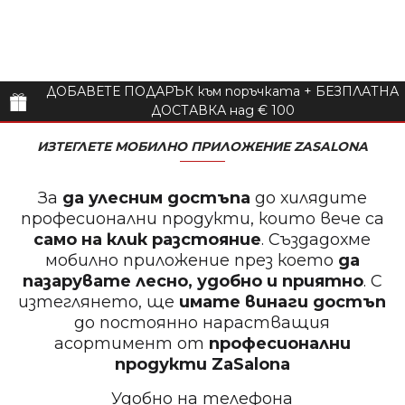
ДОБАВЕТЕ ПОДАРЪК към поръчката + БЕЗПЛАТНА
ДОСТАВКА над € 100
ИЗТЕГЛЕТЕ МОБИЛНО ПРИЛОЖЕНИЕ ZASALONA
За
да улесним достъпа
до хилядите
професионални продукти, които вече са
само на клик разстояние
. Създадохме
мобилно приложение през което
да
пазарувате лесно, удобно и приятно
. С
изтеглянето, ще
имате винаги достъп
до постоянно нарастващия
асортимент от
професионални
продукти
ZaSalona
Удобно на телефона