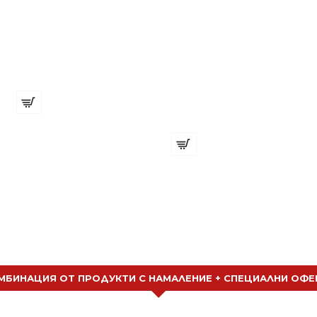
Хигиенни ленти за врат Зелени
€ 7.16 (14.00 лв.)
Оцветяващ шампоан за черна коса (мъже) Softto Plus Black Hair Shampoo 350ml
€ 17.90 (35.01
€ 23.01 (45.00
лв.)
лв.)
МБИНАЦИЯ ОТ ПРОДУКТИ С НАМАЛЕНИЕ + СПЕЦИАЛНИ ОФЕ