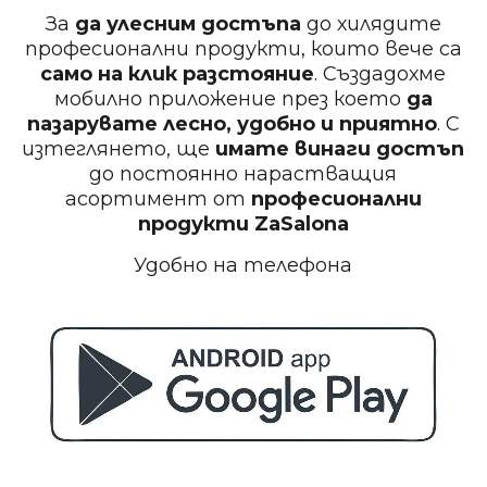
За
да улесним достъпа
до хилядите
професионални продукти, които вече са
само на клик разстояние
. Създадохме
мобилно приложение през което
да
пазарувате лесно, удобно и приятно
. С
изтеглянето, ще
имате винаги достъп
до постоянно нарастващия
асортимент от
професионални
продукти
ZaSalona
Удобно на телефона