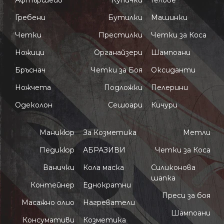
Афтършейв
Купички
Гелове
Гребени
Бутилки
Машинки
Четки
Престилки
Четки за Коса
Ножици
Органайзери
Шампоани
Бръснач
Четки за Боя
Оксиданти
Ножчета
Подложки
Пелерини
Одеколон
Сешоари
Кичури
Маникюр
За Козметика
Метли
Педикюр
АБРАЗИВИ
Четки за Коса
Ванички
Кола маска
Силиконова
шапка
Контейнер
Еднократни
Преси за боя
Масажно олио
Нагреватели
Шампоани
Консумативи
Козметика