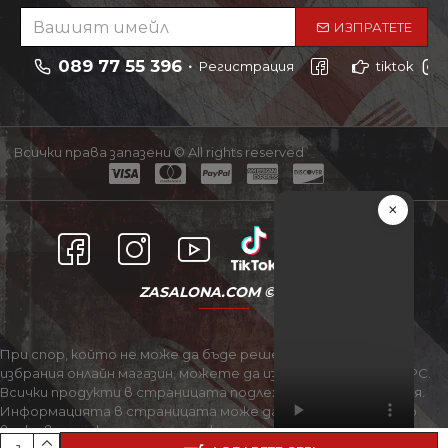
ИЗПРАТЕТЕ
089 77 55 396
Регистрация
tiktok
Всички права запазени © All rights reserved
×
ZASALONA.COM © 2021
При спор, който не може да бъде решен съвместно с
избрания онлайн магазин, можете да използвате сайта ОРС.
Всички продукти в страницата подлежат на актуализация.
Информацията в страницата може да бъде променяна по
всяко време, като не е задължително промените да бъдат