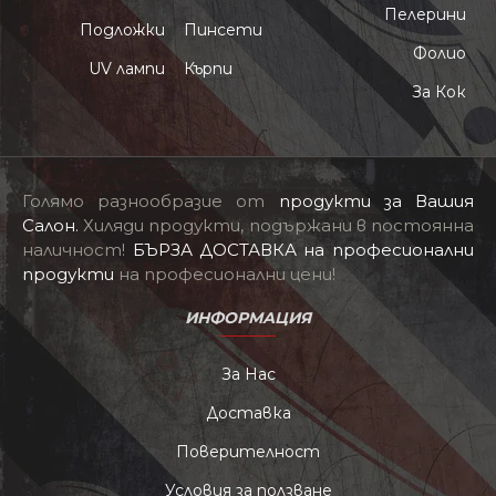
Пелерини
Подложки
Пинсети
Фолио
UV лампи
Кърпи
За Кок
Голямо разнообразие от
продукти за Вашия
Салон
.
Хиляди продукти, подържани в постоянна
наличност!
БЪРЗА ДОСТАВКА на професионални
продукти
на професионални цени!
ИНФОРМАЦИЯ
За Нас
Доставка
Поверителност
Условия за ползване