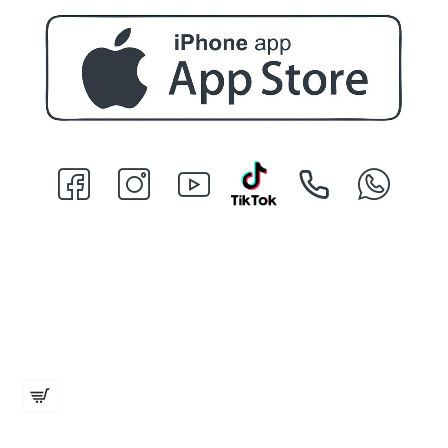
Фризьорско огледало 25х30см
€ 10.58 (20.70 лв.)