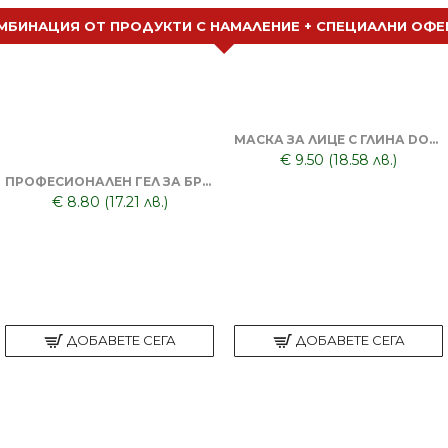
МБИНАЦИЯ ОТ ПРОДУКТИ С НАМАЛЕНИЕ + СПЕЦИАЛНИ ОФЕ
МАСКА ЗА ЛИЦЕ С ГЛИНА DORSH + ПОЧИСТВАЩА ЧЕРНА МАСКА ЗА ЛИЦЕ DORSH
€ 9.50 (18.58 лв.)
ПРОФЕСИОНАЛЕН ГЕЛ ЗА БРЪСНЕНЕ 1000 ML + БРЪСНАЧ ЗА ЕДНОКРАТНИ НОЖЧЕТА + БРЪСНАРСКИ НОЖЧЕТА ASTRA - 5БР
€ 8.80 (17.21 лв.)
ДОБАВЕТЕ СЕГА
ДОБАВЕТЕ СЕГА