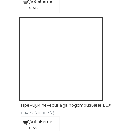
Добавете
ДОБАВЕТЕ СЕГА
сега
Премиум пелерина за подстригване LUX
€ 14.32 (28.00 лв.)
Добавете
сега