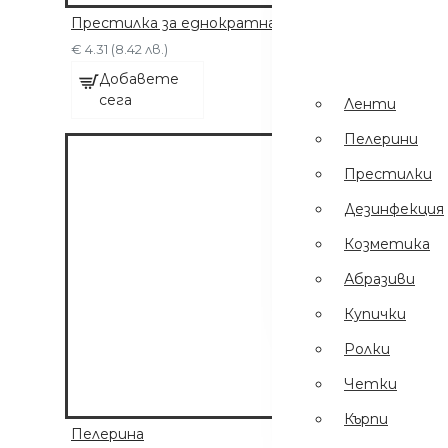
Пинсети
.
Престилка за еднократна употреба - 30 броя
Шампоани
€ 4.31 (8.42 лв.)
Престилки
Добавете
сега
Ленти
Дезинфекция
Пелерини
Еднократни
Престилки
Ръкавици
Дезинфекция
Ел Уреди
Козметика
Кърпи
Абразиви
Четки
Купички
Ролки
Четки
Кърпи
Пелерина