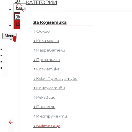
КАТЕГОРИИ
Вход
Регистрация
За Козметика
Регистрация
Фолио
0 продукта - € 0.00 (0.00 лв.)
Menu
0
Кола маска
Нагреватели
Престилка
Козметика
Ключ Преса за туби
Консумативи
Фризьор
Ръкавици
Пинсети
Инструменти
Вижте Още