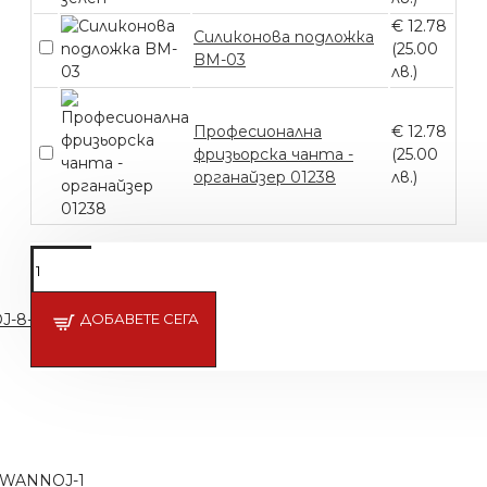
€ 12.78
Силиконова подложка
(25.00
BM-03
лв.)
Професионална
€ 12.78
фризьорска чанта -
(25.00
органайзер 01238
лв.)
J-8-s
ДОБАВЕТЕ СЕГА
 WANNOJ-1