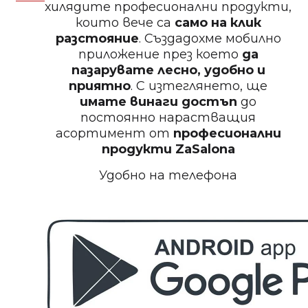
хилядите професионални продукти,
които вече са
само на клик
БЕЗПЛАТНО
разстояние
. Създадохме мобилно
приложение през което
да
Пила за нокти
пазарувате лесно, удобно и
приятно
. С изтеглянето, ще
имате винаги достъп
до
постоянно нарастващия
асортимент от
професионални
БЕЗПЛАТНО
продукти
ZaSalona
Удобно на телефона
Пила за полиране на нокти
БЕЗПЛАТНО
Етерично масло 10ml