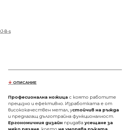
J-8-s
ОПИСАНИЕ
Професионална ножица
с която работите
прецизно и ефективно. Изработката е от
висококачествен метал, у
стойчив на ръжда
и предлагащ дълготрайна функционалност.
Ергономичния дизайн
придава
усещане за
меко рязане
, което
не уморява ръката
.