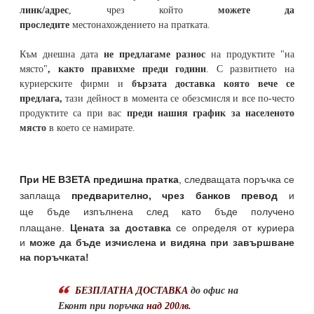
линк/адрес
, чрез който
можете да
проследите
местонахождението на
пратката
.
Към днешна дата
не предлагаме разнос
на продуктите "на
място"
, както правихме преди години
. С развитието на
куриерските фирми и
бързата доставка която вече се
предлага,
тази дейност в момента се обезсмисля и
все по-често
продуктите са при вас
преди нашия график за населеното
място
в което се намирате.
При НЕ ВЗЕТА предишна пратка
,
следващата поръчка се
заплаща
предварително, чрез банков превод
и
ще бъде изпълнена след като бъде получено
плащане.
Цената за доставка
се определя от куриера
и
може да бъде изчислена и видяна при завършване
на поръчката!
БЕЗПЛАТНА ДОСТАВКА
до офис на
Еконт при поръчка
над 200лв.