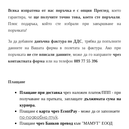
Всяка изпратена от нас поръчка е с опция Преглед
, което
гарантира, че
ще получите точно това, което сте поръчали
.
Плюс подаръка, който сте избрали при завършване на
поръчката!
За да добавим
данъчна фактура по ДДС
, трябва да попълните
данните на Вашата фирма в полетата за фактура. Ако при
поръчката
не сте вписали данните
, може да го направите
чрез
контактната форма
или на телефон
089 77 55 396
Плащане
Плащане при доставка
чрез наложен платеж/ППП - при
получаване на пратката, заплащате
дължимата сума на
куриера.
Плащане
с карта
чрез
EcontPay
- може да се запознаете
по-подробно тук
.
Плащане
чрез Банков превод
към
"МАМУТ" ЕООД