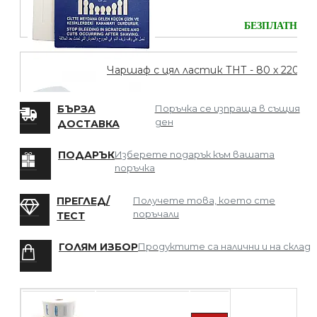
БЕЗПЛАТНО
Чаршаф с цял ластик ТНТ - 80 х 220
БЪРЗА
Поръчка се изпраща в същия
ден
ДОСТАВКА
БЕЗПЛАТНО
ПОДАРЪК
Изберете подарък към вашата
поръчка
Мрежа за Коса
ПРЕГЛЕД/
Получете това, което сте
поръчали
ТЕСТ
ГОЛЯМ ИЗБОР
Продуктите са налични и на склад
БЕЗПЛАТНО
Четка за боядисване