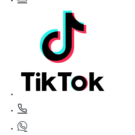
БЕЗПЛАТНО
Клипс тип щъркел 1 брой
БЕЗПЛАТНО
Клипс тип щъркел 1 брой
БЕЗПЛАТНО