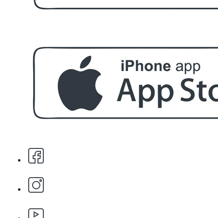
БЕЗПЛАТНО
За поръчка над € 40.00 (78.23 лв.)
Стипца 20 броя в кибрит
БЕЗПЛАТНО
Бръснарски ножчета Astra - 5бр.