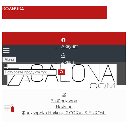
КОЛИЧКА
Акаунт
Menu
Изход
0 продукта - € 0.00 (0.00 лв.)
За Фризьора
Ножици
0
Фризьорска Ножица 6 CORVUS EUROstil