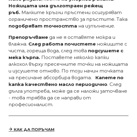
Ножицата има дълготраен режещ
ръб.
Малките кръгли пръстени осигуряват
ограничено пространство за пръстите. Така
подобряват точността
на изпълнение.
Препоръчваме
да не я оставяте мокра и
влажна.
След работа почистете
ножиците с
чиста, гореща вода, след това
подсушете с
мека кърпа.
Поставете няколко капки
алкохол върху пресечните точки на ножицата
и изсушете отново. По този начин точката
на пресичане абсорбира водата.
Капете по
капка качествено масло периодично
. След
дълга употреба, може да се наложи заточване
- това трябва да се направи от
професионалист.
КАК ДА ПОРЪЧАМ