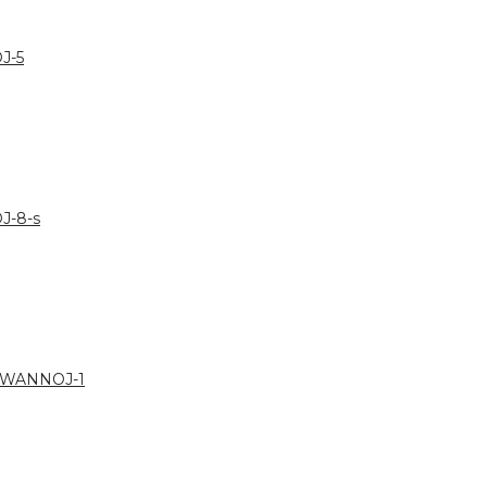
J-5
J-8-s
 WANNOJ-1