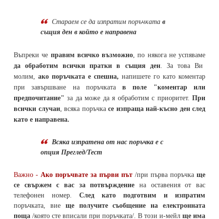
Стараем се да
изпратим поръчката
в
същия ден в който е направена
Въпреки че
правим всичко възможно
, по някога не успяваме
да обработим всички пратки в същия ден
. За това Ви
молим,
ако поръчката е спешна,
напишете го като коментар
при завършване на поръчката
в поле "коментар или
предпочитание"
за да може да я обработим с приоритет.
При
всички случаи
, всяка поръчка
се изпраща най-късно ден след
като е направена.
Всяка изпратена от нас поръчка е с
опция Преглед/Тест
Важно -
Ако поръчвате за първи път
/при първа поръчка
ще
се свържем с вас за потвърждение
на оставения от вас
телефонен номер
.
След като подготвим и изпратим
поръчката,
вие
ще получите съобщение на електронната
поща
/която сте вписали при поръчката/. В този и-мейл
ще има