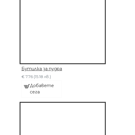
Бутилка за пудра
€ 7.76 (15.18 лв.)
Добавете
сега