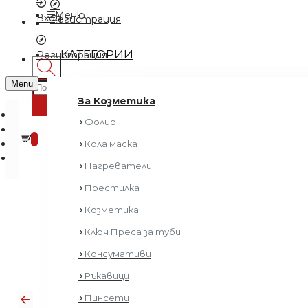
Меню
Вход
Регистрация
КАТЕГОРИИ
Регистрация
Menu
За Козметика
Фолио
0 продукта - € 0.00 (0.00 лв.)
0
Кола маска
Нагреватели
Престилка
Козметика
FADE 
Ключ Преса за туби
Консумативи
Ръкавици
Пинсети