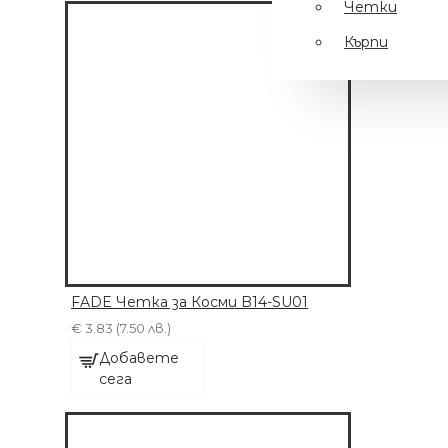
Четки
Кърпи
FADE Четка за Косми B14-SU01
€ 3.83 (7.50 лв.)
Добавете
сега
МАШИНКА С 6