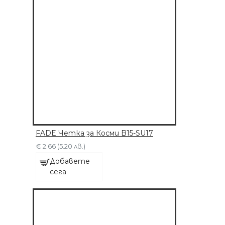
ПРИСТАВКИ
€ 63.91 (125.00 лв.)
ДОБАВЕТЕ СЕГА
FADE Четка за Косми B15-SU17
€ 2.66 (5.20 лв.)
Добавете
сега