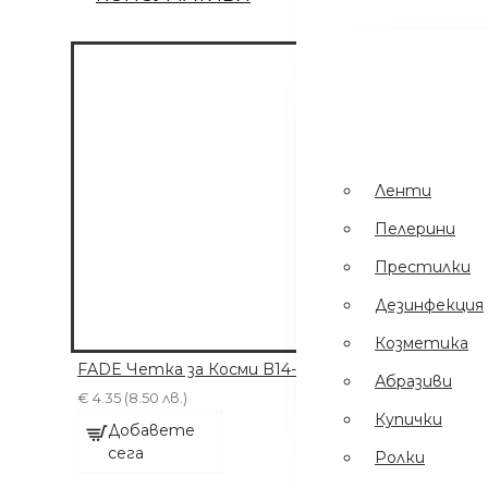
Ленти
Пинсети
.
Шампоани
Престилки
Ленти
Дезинфекция
Пелерини
Еднократни
Престилки
Ръкавици
Дезинфекция
Ел Уреди
Козметика
Кърпи
FADE Четка за Косми B14-SU01A
Абразиви
Четки
€ 4.35 (8.50 лв.)
Купички
Добавете
сега
Ролки