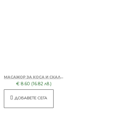
БЕЗПЛАТНО
Апликатор за боядисване на коса
Лилав
БЕЗПЛАТНО
МАСАЖОР ЗА КОСА И СКАЛП + DORSH SILVER - ШАМПОАН ПРОТИВ ОРАНЖЕВО ЛИЛАВО 500 МЛ
€ 8.60 (16.82 лв.)
Апликатор за боядисване на коса
Розов
ДОБАВЕТЕ СЕГА
БЕЗПЛАТНО