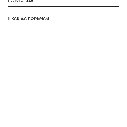
Гъстота -
216
КАК ДА ПОРЪЧАМ