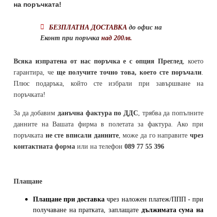
на поръчката!
БЕЗПЛАТНА ДОСТАВКА
до офис на
Еконт при поръчка
над 200лв.
Всяка изпратена от нас поръчка е с опция Преглед
, което
гарантира, че
ще получите точно това, което сте поръчали
.
Плюс подаръка, който сте избрали при завършване на
поръчката!
За да добавим
данъчна фактура по ДДС
, трябва да попълните
данните на Вашата фирма в полетата за фактура. Ако при
поръчката
не сте вписали данните
, може да го направите
чрез
контактната форма
или на телефон
089 77 55 396
Плащане
Плащане при доставка
чрез наложен платеж/ППП - при
получаване на пратката, заплащате
дължимата сума на