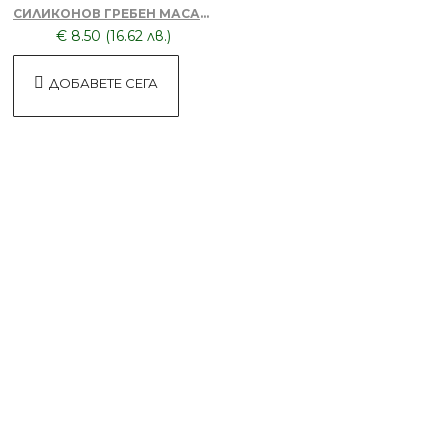
СИЛИКОНОВ ГРЕБЕН МАСАЖОР + ТОНИК ЗА КОСА DORSH
€ 8.50 (16.62 лв.)
ДОБАВЕТЕ СЕГА
БЕЗПЛАТНО
Пила за нокти
БЕЗПЛАТНО
Пила за нокти
БЕЗПЛАТНО