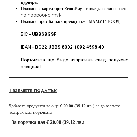
куриера.
Плащане
с карта
чрез
EcontPay
- може да се запознаете
по-подробно тук
.
Плащане
чрез Банков превод
към
"МАМУТ" ЕООД
BIC -
UBBSBGSF
IBAN -
BG22 UBBS 8002 1092 4598 40
Поръчката ще бъде изпратена след получено
плащане!
ВЗЕМЕТЕ ПОДАРЪК
Добавете продукт/и за още
€ 20.00 (39.12 лв.)
за да вземете
подарък към поръчката
За поръчка над € 20.00 (39.12 лв.)