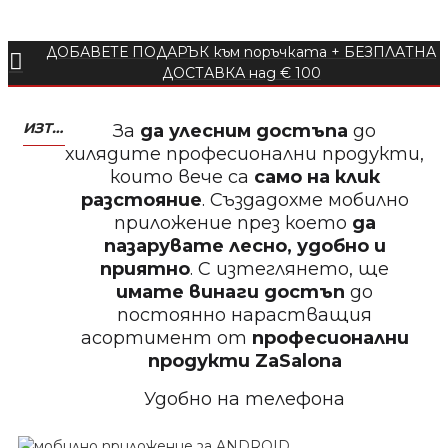
ДОБАВЕТЕ ПОДАРЪК към поръчката + БЕЗПЛАТНА
БЕЗПЛАТНО
ДОСТАВКА над € 100
Пила тип ренде 2в1
ИЗТЕГЛЕТЕ МОБИЛНО ПРИЛОЖЕНИЕ ZASALONA
За
да улесним достъпа
до
хилядите професионални продукти,
които вече са
само на клик
разстояние
. Създадохме мобилно
приложение през което
да
БЕЗПЛАТНО
пазарувате лесно, удобно и
приятно
. С изтеглянето, ще
Пила за нокти 12cm
имате винаги достъп
до
постоянно нарастващия
асортимент от
професионални
продукти
ZaSalona
Удобно на телефона
БЕЗПЛАТНО