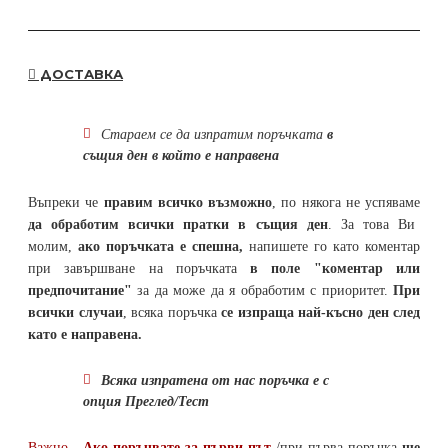
ДОСТАВКА
Стараем се да
изпратим поръчката
в
същия ден в който е направена
Въпреки че
правим всичко възможно
, по някога не успяваме
да обработим всички пратки в същия ден
. За това Ви
молим,
ако поръчката е спешна,
напишете го като коментар
при завършване на поръчката
в поле "коментар или
предпочитание"
за да може да я обработим с приоритет.
При
всички случаи
, всяка поръчка
се изпраща най-късно ден след
като е направена.
Всяка изпратена от нас поръчка е с
опция Преглед/Тест
Важно -
Ако поръчвате за първи път
/при първа поръчка
ще