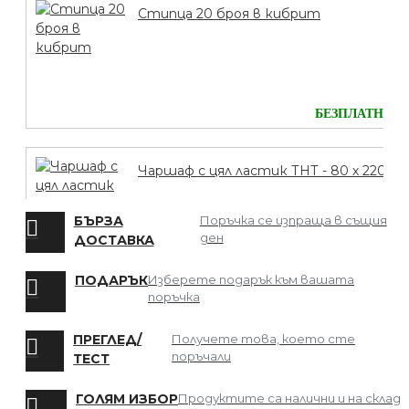
Стипца 20 броя в кибрит
БЕЗПЛАТНО
Чаршаф с цял ластик ТНТ - 80 х 220
БЪРЗА
Поръчка се изпраща в същия
ден
ДОСТАВКА
БЕЗПЛАТНО
ПОДАРЪК
Изберете подарък към вашата
поръчка
Мрежа за Коса
ПРЕГЛЕД/
Получете това, което сте
поръчали
ТЕСТ
ГОЛЯМ ИЗБОР
Продуктите са налични и на склад