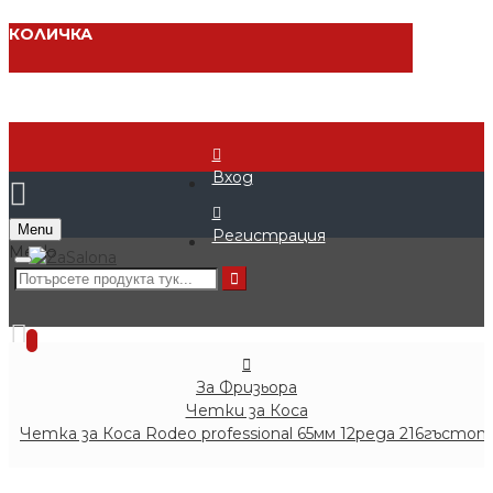
КОЛИЧКА
Вход
Menu
Регистрация
0 продукта - € 0.00 (0.00 лв.)
0
За Фризьора
Четки за Коса
Четка за Коса Rodeo professional 65мм 12реда 216гъсто