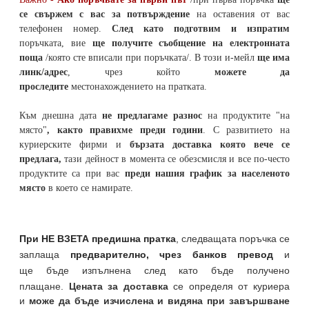
се свържем с вас за потвърждение
на оставения от вас
телефонен номер
.
След като подготвим и изпратим
поръчката,
вие
ще получите съобщение на електронната
поща
/която сте вписали при поръчката/. В този и-мейл
ще има
линк/адрес
, чрез който
можете да
проследите
местонахождението на
пратката
.
Към днешна дата
не предлагаме разнос
на продуктите "на
място"
, както правихме преди години
. С развитието на
куриерските фирми и
бързата доставка която вече се
предлага,
тази дейност в момента се обезсмисля и
все по-често
продуктите са при вас
преди нашия график за населеното
място
в което се намирате.
При НЕ ВЗЕТА предишна пратка
,
следващата поръчка се
заплаща
предварително, чрез банков превод
и
ще бъде изпълнена след като бъде получено
плащане.
Цената за доставка
се определя от куриера
и
може да бъде изчислена и видяна при завършване