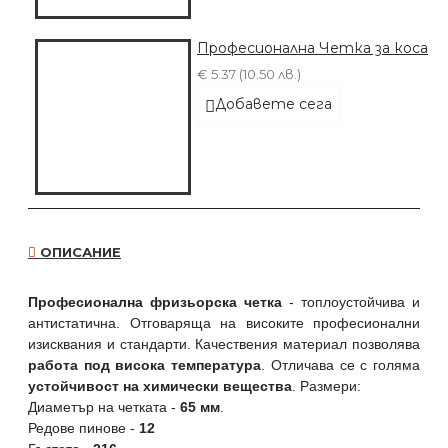
Професионална Четка за коса
€ 5.37 (10.50 лв.)
Добавете сега
ОПИСАНИЕ
Професионална фризьорска четка
- топлоустойчива и
антистатична. Отговаряща на високите професионални
изисквания и стандарти. Качествения материал позволява
работа под висока температура
. Отличава се с голяма
устойчивост на химически вещества
. Размери:
Диаметър на четката -
65 мм
.
Редове пинове -
12