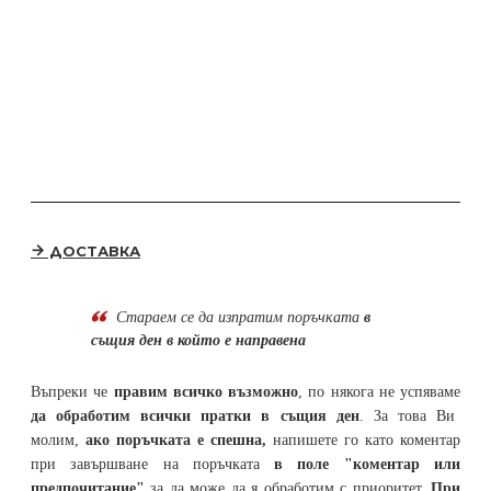
ДОСТАВКА
Стараем се да
изпратим поръчката
в
същия ден в който е направена
Въпреки че
правим всичко възможно
, по някога не успяваме
да обработим всички пратки в същия ден
. За това Ви
молим,
ако поръчката е спешна,
напишете го като коментар
при завършване на поръчката
в поле "коментар или
предпочитание"
за да може да я обработим с приоритет.
При