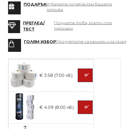
БЕЗПЛАТНО
ПОДАРЪК
Изберете подарък към вашата
поръчка
Мрежа за Коса
ПРЕГЛЕД/
Получете това, което сте
поръчали
ТЕСТ
ГОЛЯМ ИЗБОР
Продуктите са налични и на склад
БЕЗПЛАТНО
Четка за боядисване
€ 3.58 (7.00 лв.)
БЕЗПЛАТНО
€ 4.09 (8.00 лв.)
Контейнери за сваляне на гел лак 10
броя