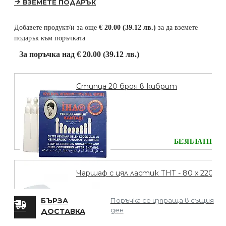
ВЗЕМЕТЕ ПОДАРЪК
Добавете продукт/и за още
€ 20.00 (39.12 лв.)
за да вземете
подарък към поръчката
За поръчка над € 20.00 (39.12 лв.)
Стипца 20 броя в кибрит
БЕЗПЛАТНО
Чаршаф с цял ластик ТНТ - 80 х 220
БЪРЗА
Поръчка се изпраща в същия
ден
ДОСТАВКА