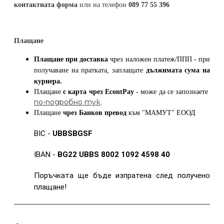
контактната форма
или на телефон
089 77 55 396
Плащане
Плащане при доставка
чрез наложен платеж/ППП - при
получаване на пратката, заплащате
дължимата сума на
куриера.
Плащане
с карта
чрез
EcontPay
- може да се запознаете
по-подробно тук
.
Плащане
чрез Банков превод
към
"МАМУТ" ЕООД
BIC -
UBBSBGSF
IBAN -
BG22 UBBS 8002 1092 4598 40
Поръчката ще бъде изпратена след получено
плащане!