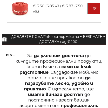
€ 3.50 (6.85 лв.)
€ 3.83 (7.50
лв.)
БЕЗПЛАТНО
ДОБАВЕТЕ ПОДАРЪК към поръчката + БЕЗПЛАТНА
Пила за нокти
ДОСТАВКА над € 100
ИЗТЕГЛЕТЕ МОБИЛНО ПРИЛОЖЕНИЕ ZASALONA
За
да улесним достъпа
до
хилядите професионални продукти,
които вече са
само на клик
БЕЗПЛАТНО
разстояние
. Създадохме мобилно
приложение през което
да
Пила за нокти
пазарувате лесно, удобно и
приятно
. С изтеглянето, ще
имате винаги достъп
до
постоянно нарастващия
асортимент от
професионални