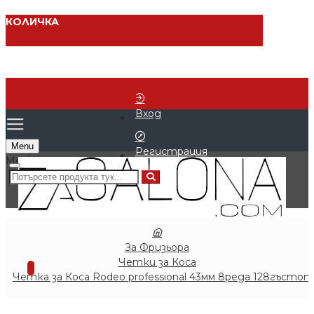
КОЛИЧКА
Вход
Menu
Регистрация
0 продукта - € 0.00 (0.00 лв.)
За Фризьора
Четки за Коса
0
Четка за Коса Rodeo professional 43мм 8реда 128гъстот