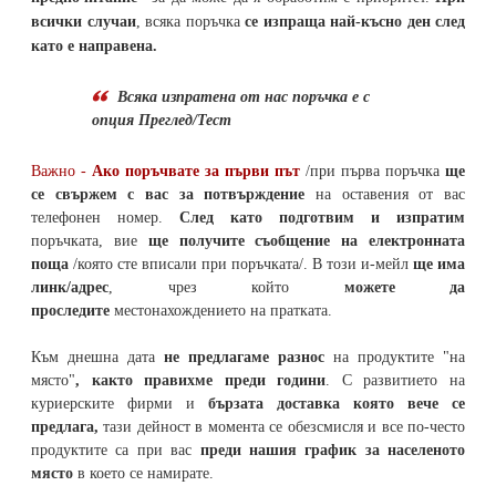
всички случаи
, всяка поръчка
се изпраща най-късно ден след
като е направена.
Всяка изпратена от нас поръчка е с
опция Преглед/Тест
Важно -
Ако поръчвате за първи път
/при първа поръчка
ще
се свържем с вас за потвърждение
на оставения от вас
телефонен номер
.
След като подготвим и изпратим
поръчката,
вие
ще получите съобщение на електронната
поща
/която сте вписали при поръчката/. В този и-мейл
ще има
линк/адрес
, чрез който
можете да
проследите
местонахождението на
пратката
.
Към днешна дата
не предлагаме разнос
на продуктите "на
място"
, както правихме преди години
. С развитието на
куриерските фирми и
бързата доставка която вече се
предлага,
тази дейност в момента се обезсмисля и
все по-често
продуктите са при вас
преди нашия график за населеното
място
в което се намирате.