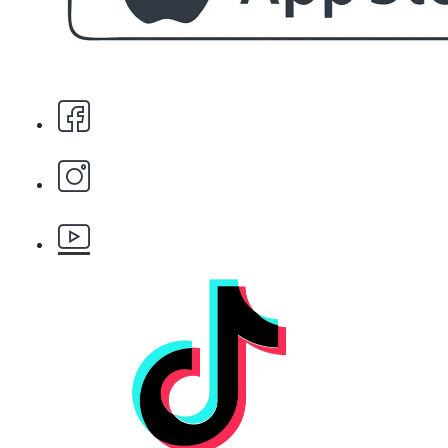
Стипца 20 броя в кибрит
БЕЗПЛАТНО
Бръснарски ножчета Astra - 5бр.
БЕЗПЛАТНО
Клипс тип щъркел 1 брой