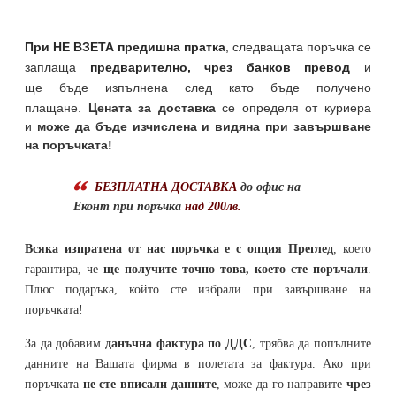
При НЕ ВЗЕТА предишна пратка
,
следващата поръчка се
заплаща
предварително, чрез банков превод
и
ще бъде изпълнена след като бъде получено
плащане.
Цената за доставка
се определя от куриера
и
може да бъде изчислена и видяна при завършване
на поръчката!
БЕЗПЛАТНА ДОСТАВКА
до офис на
Еконт при поръчка
над 200лв.
Всяка изпратена от нас поръчка е с опция Преглед
, което
гарантира, че
ще получите точно това, което сте поръчали
.
Плюс подаръка, който сте избрали при завършване на
поръчката!
За да добавим
данъчна фактура по ДДС
, трябва да попълните
данните на Вашата фирма в полетата за фактура. Ако при
поръчката
не сте вписали данните
, може да го направите
чрез