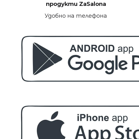
БЕЗПЛАТНО
продукти
ZaSalona
Удобно на телефона
Пила за полиране на нокти
БЕЗПЛАТНО
Етерично масло 10ml
БЕЗПЛАТНО
За поръчка над € 40.00 (78.23 лв.)