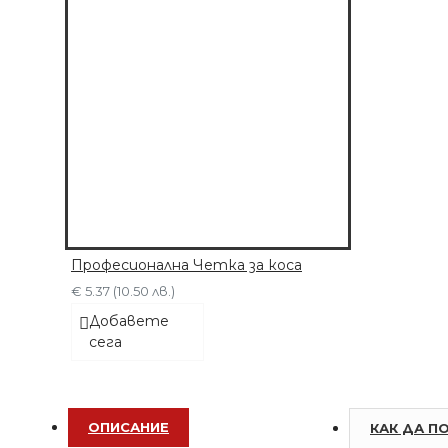
Професионална Четка за коса
€ 5.37 (10.50 лв.)
Добавете
сега
ОПИСАНИЕ
КАК ДА П