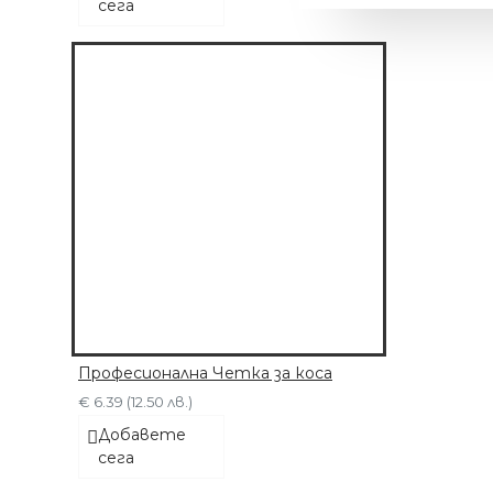
сега
Професионална Четка за коса
МАШИНКА С 6
€ 6.39 (12.50 лв.)
ПРИСТАВКИ
Добавете
€ 63.91 (125.00 лв.)
сега