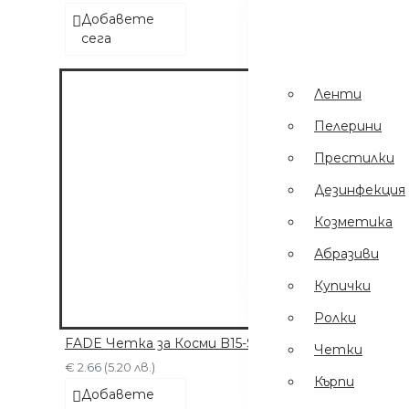
Пинсети
.
Добавете
сега
Шампоани
Престилки
Ленти
Дезинфекция
Пелерини
Еднократни
Престилки
Ръкавици
Дезинфекция
Ел Уреди
Козметика
Кърпи
Абразиви
Четки
Купички
Ролки
FADE Четка за Косми B15-SU17
Четки
€ 2.66 (5.20 лв.)
Кърпи
Добавете