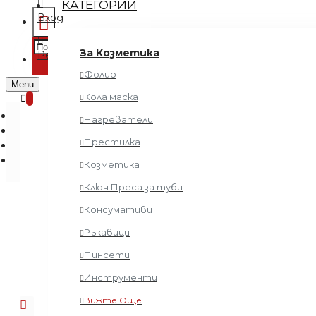
КАТЕГОРИИ
Вход
Регистрация
За Козметика
Регистрация
Фолио
0 продукта - € 0.00 (0.00 лв.)
Menu
Кола маска
0
Нагреватели
Престилка
Козметика
Ключ Преса за туби
Консумативи
Четка за Ко
Ръкавици
Пинсети
Инструменти
Вижте Още