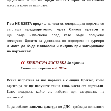
продуктите са при вас
преди нашия график за населеното
място
в което се намирате.
При НЕ ВЗЕТА предишна пратка
,
следващата поръчка се
заплаща
предварително, чрез банков превод
и
ще бъде изпълнена след като бъде получено
плащане.
Цената за доставка
се определя от куриера
и
може да бъде изчислена и видяна при завършване
на поръчката!
БЕЗПЛАТНА ДОСТАВКА
до офис на
Еконт при поръчка
над 200лв.
Всяка изпратена от нас поръчка е с опция Преглед
, което
гарантира, че
ще получите точно това, което сте поръчали
.
Плюс подаръка, който сте избрали при завършване на
поръчката!
За да добавим
данъчна фактура по ДДС
, трябва да попълните