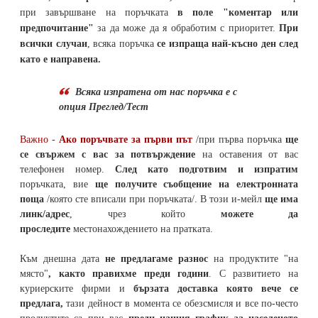
при завършване на поръчката
в поле "коментар или
предпочитание"
за да може да я обработим с приоритет.
При
всички случаи
, всяка поръчка
се изпраща най-късно ден след
като е направена.
Всяка изпратена от нас поръчка е с
опция Преглед/Тест
Важно -
Ако поръчвате за първи път
/при първа поръчка
ще
се свържем с вас за потвърждение
на оставения от вас
телефонен номер
.
След като подготвим и изпратим
поръчката,
вие
ще получите съобщение на електронната
поща
/която сте вписали при поръчката/. В този и-мейл
ще има
линк/адрес
, чрез който
можете да
проследите
местонахождението на
пратката
.
Към днешна дата
не предлагаме разнос
на продуктите "на
място"
, както правихме преди години
. С развитието на
куриерските фирми и
бързата доставка която вече се
предлага,
тази дейност в момента се обезсмисля и
все по-често