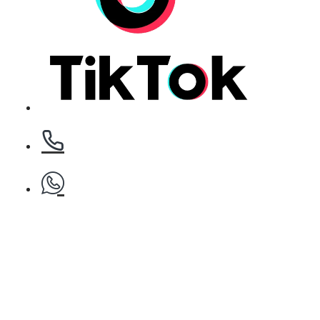
БЕЗПЛАТНО
Клипс тип щъркел 1 брой
БЕЗПЛАТНО
Клипс тип щъркел 1 брой
БЕЗПЛАТНО