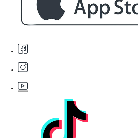
Стипца 20 броя в кибрит
БЕЗПЛАТНО
Бръснарски ножчета Astra - 5бр.
БЕЗПЛАТНО
Клипс тип щъркел 1 брой