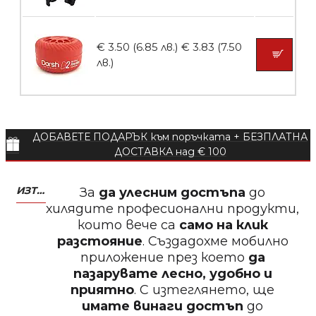
Пила за нокти 12cm
€ 3.50 (6.85 лв.)
€ 3.83 (7.50
лв.)
БЕЗПЛАТНО
ДОБАВЕТЕ ПОДАРЪК към поръчката + БЕЗПЛАТНА
Пила за нокти
ДОСТАВКА над € 100
ИЗТЕГЛЕТЕ МОБИЛНО ПРИЛОЖЕНИЕ ZASALONA
За
да улесним достъпа
до
хилядите професионални продукти,
които вече са
само на клик
БЕЗПЛАТНО
разстояние
. Създадохме мобилно
приложение през което
да
Пила за нокти
пазарувате лесно, удобно и
приятно
. С изтеглянето, ще
имате винаги достъп
до