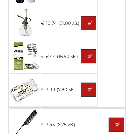
Контейнери за сваляне на гел лак 10
броя
€ 10.74 (21.00 лв.)
БЕЗПЛАТНО
Контейнери за сваляне на гел лак 5
€ 8.44 (16.50 лв.)
броя
БЕЗПЛАТНО
€ 3.99 (7.80 лв.)
Пластмасови предпазители за лак
€ 3.45 (6.75 лв.)