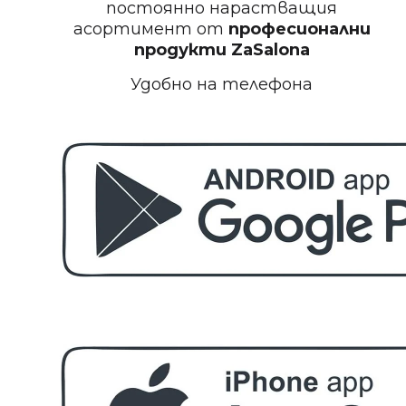
постоянно нарастващия
асортимент от
професионални
БЕЗПЛАТНО
продукти
ZaSalona
Удобно на телефона
Пила за полиране на нокти
БЕЗПЛАТНО
Етерично масло 10ml
БЕЗПЛАТНО
За поръчка над € 40.00 (78.23 лв.)