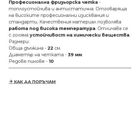
Професионална фризьорска четка
-
топлоустойчива и антистатична. Отговаряща
на високите професионални изисквания и
стандарти. Качествения материал позволява
работа под висока температура
. Отличава се
с голяма
устойчивост на химически вещества
.
Размери:
Обща дължина -
22
см.
Диаметър на четката -
39 мм
.
Редове пинове -
10
КАК ДА ПОРЪЧАМ