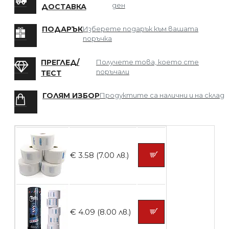
ден
ДОСТАВКА
БЕЗПЛАТНО
ПОДАРЪК
Изберете подарък към вашата
поръчка
Мрежа за Коса
ПРЕГЛЕД/
Получете това, което сте
поръчали
ТЕСТ
ГОЛЯМ ИЗБОР
Продуктите са налични и на склад
БЕЗПЛАТНО
Четка за боядисване
€ 3.58 (7.00 лв.)
БЕЗПЛАТНО
€ 4.09 (8.00 лв.)