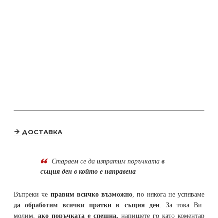
ДОСТАВКА
Стараем се да
изпратим поръчката
в
същия ден в който е направена
Въпреки че
правим всичко възможно
, по някога не успяваме
да обработим всички пратки в същия ден
. За това Ви
молим,
ако поръчката е спешна,
напишете го като коментар