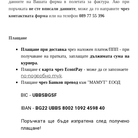
данните на Вашата фирма в полетата за фактура. Ако при
поръчката
не сте вписали данните
, може да го направите
чрез
контактната форма
или на телефон
089 77 55 396
Плащане
Плащане при доставка
чрез наложен платеж/ППП - при
получаване на пратката, заплащате
дължимата сума на
куриера.
Плащане
с карта
чрез
EcontPay
- може да се запознаете
по-подробно тук
.
Плащане
чрез Банков превод
към
"МАМУТ" ЕООД
BIC -
UBBSBGSF
IBAN -
BG22 UBBS 8002 1092 4598 40
Поръчката ще бъде изпратена след получено
плащане!