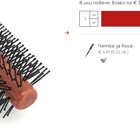
8 или повече, всяко по € 3.
Професионална Четка за коса
Професионална Четка за коса
Четка за Коса
€ 5.37 (10.50 лв.)
€ 4.61 (9.02 лв.)