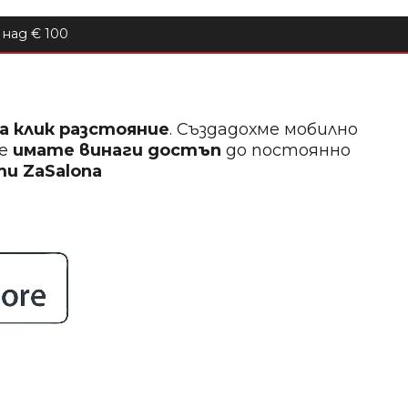
над € 100
на клик разстояние
. Създадохме мобилно
ще
имате винаги достъп
до постоянно
кти
ZaSalona