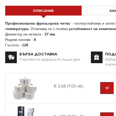
ОПИСАНИЕ
КА
Професионална фризьорска четка
- топлоустойчива и антис
температура
. Отличава се с голяма
устойчивост на химичес
Диаметър на четката -
37 мм
.
Редове пинове -
8
Гъстота -
128
БЪРЗА ДОСТАВКА
ПОД
Поръчка се изпраща в същия ден
Избер
поръч
€ 3.58 (7.00 лв.)