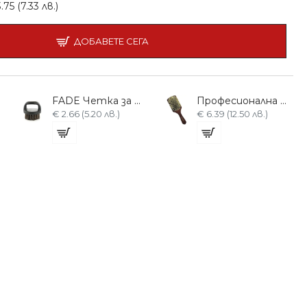
75 (7.33 лв.)
ДОБАВЕТЕ СЕГА
FADE Четка за Косми B15-SU17
Професионална Четка за коса
€ 2.66 (5.20 лв.)
€ 6.39 (12.50 лв.)