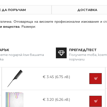
К ДА ПОРЪЧАМ
ДОСТАВКА
татична. Отговаряща на високите професионални изисквания и с
ки вещества
. Размери:
АРЪК
ПРЕГЛЕД/ТЕСТ
ете подарък към вашата
Получете това, кое
ка
поръчали
€ 3.45 (6.75 лв.)
€ 3.20 (6.26 лв.)