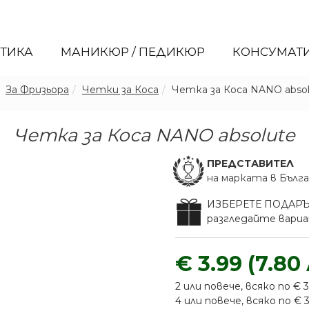
ЕТИКА
МАНИКЮР / ПЕДИКЮР
КОНСУМАТ
За Фризьора
Четки за Коса
Четка за Коса NANO abso
Четка за Коса NANO absolute
ПРЕДСТАВИТЕЛ
на марката в Бълг
ИЗБЕРЕТЕ ПОДАР
разгледайте вар
€ 3.99 (7.80 
2 или повече, всяко по € 3.
4 или повече, всяко по € 3.