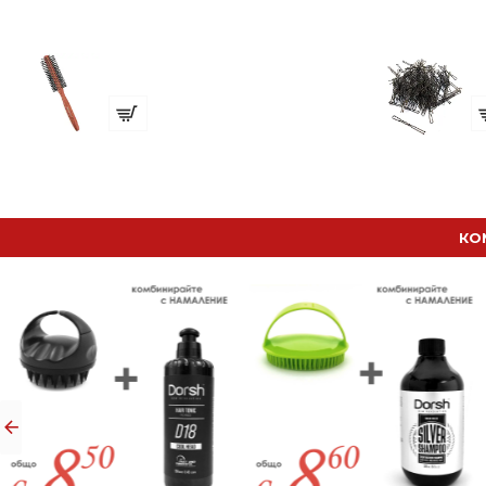
Четка за Коса NANO absolute
€ 3.99 (7.80 лв.)
€ 
КО
КУПИЧКА ЗА БРЪСНЕНЕ + ЧЕТКА ЗА БРЪСНЕНЕ
€ 12.70 (24.84 лв.)
ФРИЗЬОРСКА ПЕЛЕРИНА + БУТИЛКА/ПРЪСКАЛКА + КАРБОНОВ ГРЕБЕН + НОЖИЦА 6 SCULPTO EUROSTIL
€ 23.00 (44.98 лв.)