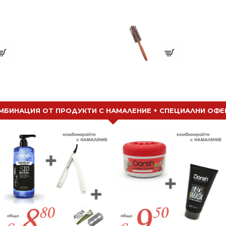
Фуркети "в грамаж" Кафяви 6см
Четка за Коса N
7.80 (15.26 лв.)
€ 3.99 (7.80 лв.)
МБИНАЦИЯ ОТ ПРОДУКТИ С НАМАЛЕНИЕ + СПЕЦИАЛНИ ОФЕ