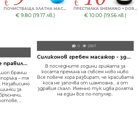
ПРОФЕСИОНАЛЕН ГЕЛ ЗА БРЪСНЕНЕ 1000 ML + БРЪСНАЧ ЗА ЕДНОКРАТНИ НОЖЧЕТА + БРЪСНАРСКИ НОЖЧЕТА ASTRA - 5БР
МАСКА ЗА ЛИЦЕ С ГЛИНА DORSH + ПОЧИСТВАЩА ЧЕРНА МАСКА ЗА ЛИЦЕ DORSH
€ 8.80 (17.21 лв.)
€ 9.50 (18.58 лв.)
0
2597
Силиконов гребен масажор - здрава коса и скалп
Как да дезинфекцираме правилно инструментите във фризьорски салон – пълно професионално ръководство
В последните години грижата за
косата премина на съвсем ново ниво.
ршоп бранш
Все повече хора разбират, че красивата
епоръка – тя
коса не започва от шампоана… а от
 Независимо
здравия скалп. Именно тук идва ролята
ашинки за
на един все по-популяр..
бръсначи,
отове, ..