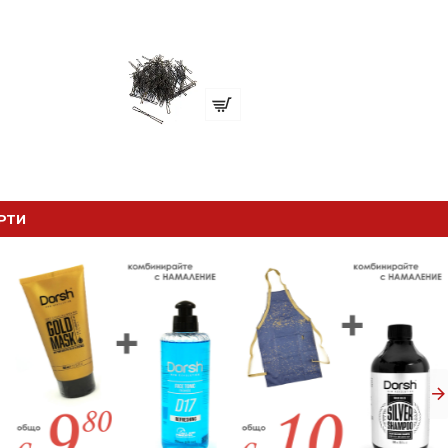
ANO absolute
Фуркети "в грамаж" Кафяви 6см
€ 7.80 (15.26 лв.)
РТИ