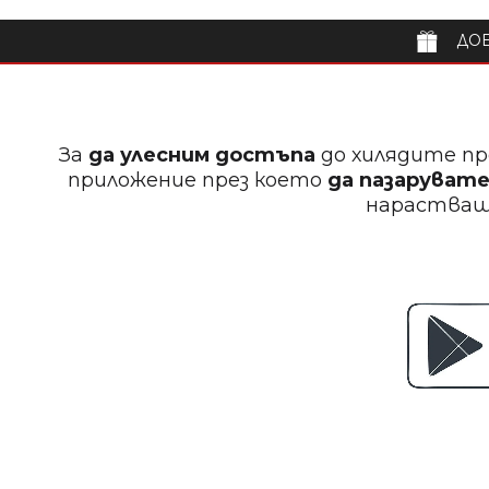
ДОБ
За
да улесним достъпа
до хилядите пр
приложение през което
да пазарувате
нараства