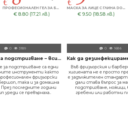
СИЛИКОНОВ ГРЕБЕН МАСАЖОР + ТОНИК ЗА КОСА DORSH
МАСАЖОР ЗА КОСА И СКАЛП + DORSH SILVER - ШАМПОАН ПРОТИВ ОРАНЖЕВО ЛИЛАВО 500 МЛ
€ 8.50 (16.62 лв.)
€ 8.60 (16.82 лв.)
0
3189
0
1686
Машинки за подстригване – всичко, което трябва да знаем преди да изберем правилния модел
 за подстригване са едни
Във фризьорския и барбе
жните инструменти както
хигиената не е просто пр
професионален фризьорски
е задължителен стандарт.
бершоп, така и за домашна
дали става въпрос за м
 През последните години
подстригване, ножици, 
п уреди се превърнаха..
гребени или работни пл