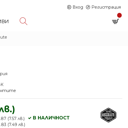
Вход
Регистрация
0
ИВИ
0 продукта - € 0.00 (0.00 лв.)
lute
ария
ЪК
иантите
лв.)
В НАЛИЧНОСТ
87 (7.57 лв.)
83 (7.49 лв.)