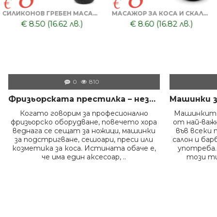
0
810
Фризьорската престилка – незаменимият помощник на всеки професионалист в салона
Когато говорим за професионално
Машинките
фризьорско оборудване, повечето хора
от най-ва
веднага се сещат за ножици, машинки
във всеки 
за подстригване, сешоари, преси или
салон и бар
козметика за коса. Истината обаче е,
употреба.
че има един аксесоар, ..
този ти