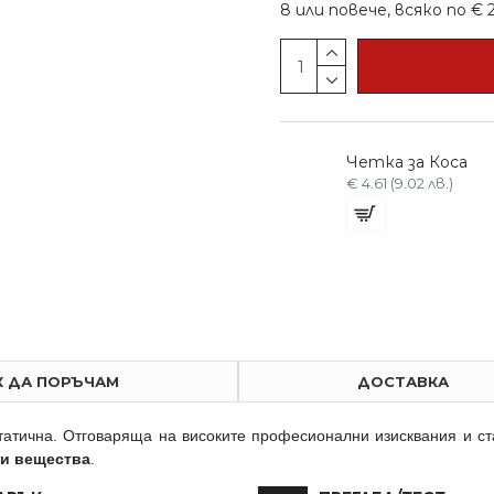
8 или повече, всяко по € 2.
Професионална Четка за коса
Професионална Четка за коса
Четка за Коса
€ 5.37 (10.50 лв.)
€ 4.61 (9.02 лв.)
К ДА ПОРЪЧАМ
ДОСТАВКА
татична. Отговаряща на високите професионални изисквания и с
ки вещества
.