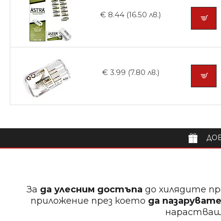
€ 8.44 (16.50 лв.)
€ 3.99 (7.80 лв.)
ДОБ
За
да улесним достъпа
до хилядите пр
приложение през което
да пазарувате
нараства