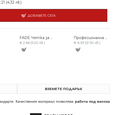
21 (4.32 лв.)
ДОБАВЕТЕ СЕГА
FADE Четка за Косми B15-SU17
Професионална Четка за коса
€ 2.66 (5.20 лв.)
€ 6.39 (12.50 лв.)
ВЗЕМЕТЕ ПОДАРЪК
тандарти. Качествения материал позволява
работа под висока