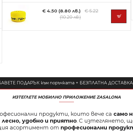
€ 4.50 (8.80 лв.)
€ 5.22
(10.20 лв.)
АВЕТЕ ПОДАРЪК към поръчката + БЕЗПЛАТНА ДОСТАВКА 
ИЗТЕГЛЕТЕ МОБИЛНО ПРИЛОЖЕНИЕ ZASALONA
офесионални продукти, които вече са
само 
 лесно, удобно и приятно
. С изтеглянето, 
щия асортимент от
професионални проду