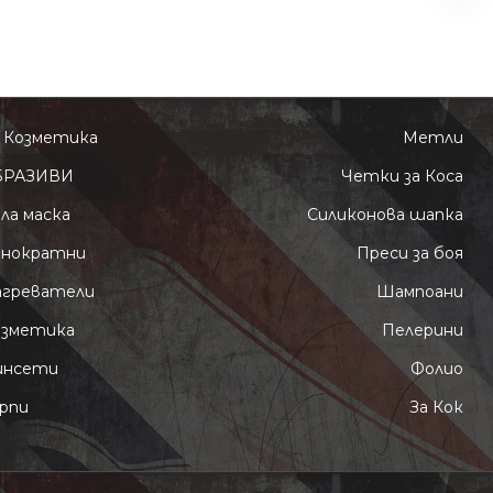
 Козметика
Метли
БРАЗИВИ
Четки за Коса
ла маска
Силиконова шапка
днократни
Преси за боя
агреватели
Шампоани
озметика
Пелерини
инсети
Фолио
рпи
За Кок