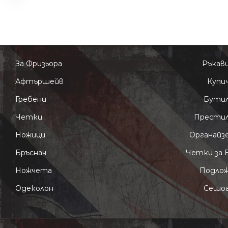
За Фризьора
Ръкав
Афтършейв
Купи
Гребени
Бути
Четки
Прести
Ножици
Органайз
Бръснач
Четки за 
Ножчета
Подло
Одеколон
Сешо