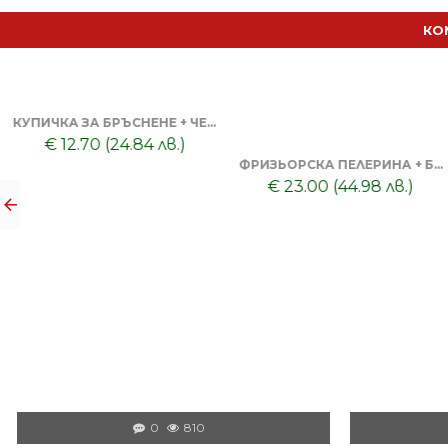
КО
КУПИЧКА ЗА БРЪСНЕНЕ + ЧЕТКА ЗА БРЪСНЕНЕ
€ 12.70 (24.84 лв.)
ФРИЗЬОРСКА ПЕЛЕРИНА + БУТИЛКА/ПРЪСКАЛКА + КАРБОНОВ ГРЕБЕН + НОЖИЦА 6 SCULPTO EUROSTIL
€ 23.00 (44.98 лв.)
0
810