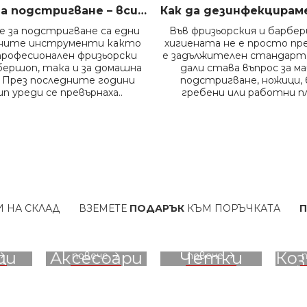
Машинки за подстригване – всичко, което трябва да знаем преди да изберем правилния модел
 за подстригване са едни
Във фризьорския и барбе
жните инструменти както
хигиената не е просто пр
професионален фризьорски
е задължителен стандарт.
бершоп, така и за домашна
дали става въпрос за м
 През последните години
подстригване, ножици, 
п уреди се превърнаха..
гребени или работни пл
АД
ВЗЕМЕТЕ
ПОДАРЪК
КЪМ ПОРЪЧКАТА
ПОЛУЧЕТЕ
ТО
вижте
вижте
ци
Аксесоари
Четки
Ко
повече
повече