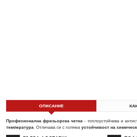
Професионална Четка за коса
€ 6.39 (12.50 лв.)
€ 6.39 (12.50 лв.)
ОПИСАНИЕ
КА
Професионална фризьорска четка
- топлоустойчива и антис
температура
. Отличава се с голяма
устойчивост на химичес