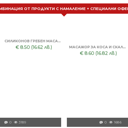
МБИНАЦИЯ ОТ ПРОДУКТИ С НАМАЛЕНИЕ + СПЕЦИАЛНИ ОФЕ
СИЛИКОНОВ ГРЕБЕН МАСАЖОР + ТОНИК ЗА КОСА DORSH
€ 8.50 (16.62 лв.)
МАСАЖОР ЗА КОСА И СКАЛП + DORSH SILVER - ШАМПОАН ПРОТИВ ОРАНЖЕВО ЛИЛАВО 500 МЛ
€ 8.60 (16.82 лв.)
0
3189
0
1686