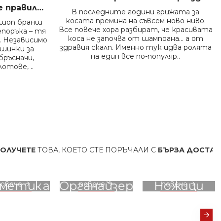
Как да дезинфекцираме правилно инструментите във фризьорски салон – пълно професионално ръководство
В последните години грижата за
косата премина на съвсем ново ниво.
ршоп бранш
Все повече хора разбират, че красивата
епоръка – тя
коса не започва от шампоана… а от
 Независимо
здравия скалп. Именно тук идва ролята
ашинки за
на един все по-популяр..
бръсначи,
отове, ..
ВА, КОЕТО СТЕ ПОРЪЧАЛИ
С
БЪРЗА ДОСТАВКА
И ОПЦИ
вижте
вижте
вижте
зметика
Органайзер
Ножици
повече
повече
повече