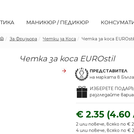
ЕТИКА
МАНИКЮР / ПЕДИКЮР
КОНСУМАТ
За Фризьора
Четки за Коса
Четка за коса EUROsti
Четка за коса EUROstil
ПРЕДСТАВИТЕЛ
на марката в Бълг
ИЗБЕРЕТЕ ПОДАР
разгледайте вар
€ 2.35 (4.60 
2 или повече, всяко по € 2.
4 или повече, всяко по € 2.