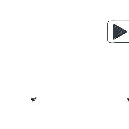
Четка за коса EUROstil
€ 2.35 (4.60 лв.)
€ 