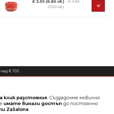
€ 3.50 (6.85 лв.)
€ 3.83
(7.50 лв.)
над € 100
на клик разстояние
. Създадохме мобилно
ще
имате винаги достъп
до постоянно
кти
ZaSalona