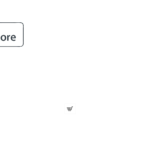
ROstil
Red One After Shave Cream SPORT - 400ml
€ 6.54 (12.80 лв.)