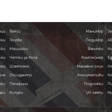
ици
Вакси
Маникюр
За
чки
Гелове
Педикюр
А
лки
Машинки
Ванички
Ко
лки
Четки за Коса
Контейнер
Е
ери
Шампоани
Масажно олио
Н
Боя
Оксиданти
Консумативи
К
жки
Пелерини
Подложки
П
ари
Кичури
UV лампи
Къ