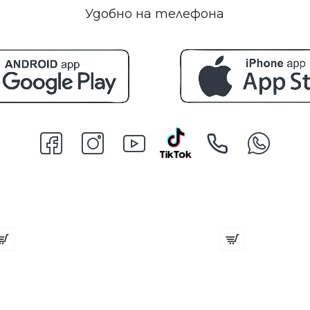
Удобно на телефона
Red One After Shave Cream SPORT - 400ml
Четка за коса EU
6.54 (12.80 лв.)
€ 2.35 (4.60 лв.)