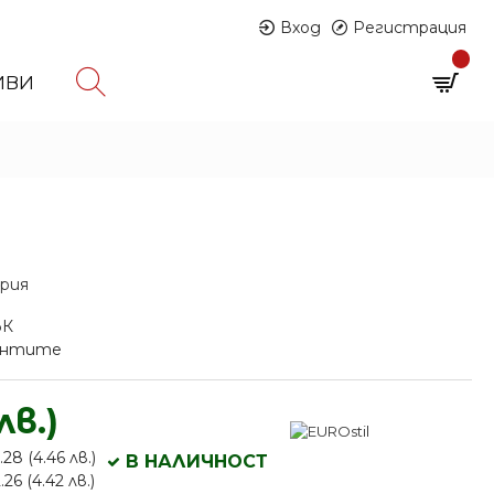
Вход
Регистрация
0
ИВИ
0 продукта - € 0.00 (0.00 лв.)
l
ария
ЪК
иантите
лв.)
28 (4.46 лв.)
В НАЛИЧНОСТ
26 (4.42 лв.)