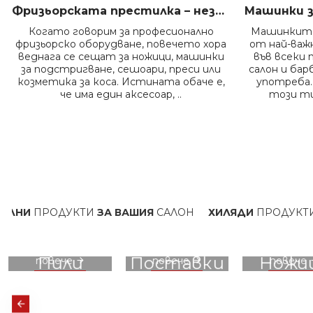
Фризьорската престилка – незаменимият помощник на всеки професионалист в салона
Когато говорим за професионално
Машинките
фризьорско оборудване, повечето хора
от най-ва
веднага се сещат за ножици, машинки
във всеки 
за подстригване, сешоари, преси или
салон и бар
козметика за коса. Истината обаче е,
употреба.
че има един аксесоар, ..
този ти
ДУКТИ
ЗА ВАШИЯ
САЛОН
ХИЛЯДИ
ПРОДУКТИ НА СКЛ
вижте
вижте
вижте
Пили
Поставки
Ножи
повече
повече
повече