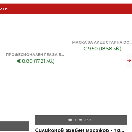
РТИ
МАСКА ЗА ЛИЦЕ С ГЛИНА DORSH + ПОЧИСТВАЩА ЧЕРНА МАСКА ЗА ЛИЦЕ DORSH
€ 9.50 (18.58 лв.)
ПРОФЕСИОНАЛЕН ГЕЛ ЗА БРЪСНЕНЕ 1000 ML + БРЪСНАЧ ЗА ЕДНОКРАТНИ НОЖЧЕТА + БРЪСНАРСКИ НОЖЧЕТА ASTRA - 5БР
€ 8.80 (17.21 лв.)
0
2597
Силиконов гребен масажор - здрава коса и скалп