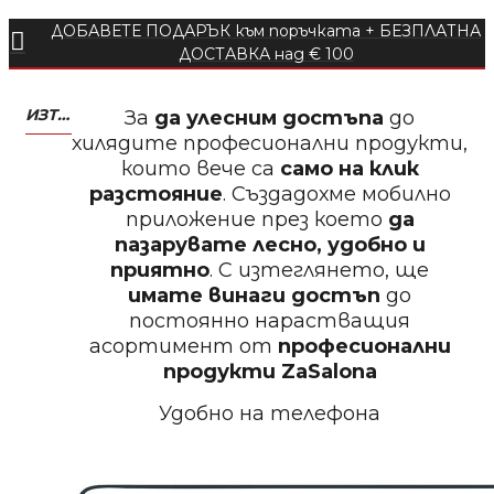
Пила тип ренде 2в1
ДОБАВЕТЕ ПОДАРЪК към поръчката + БЕЗПЛАТНА
ДОСТАВКА над € 100
ИЗТЕГЛЕТЕ МОБИЛНО ПРИЛОЖЕНИЕ ZASALONA
За
да улесним достъпа
до
хилядите професионални продукти,
БЕЗПЛАТНО
които вече са
само на клик
разстояние
. Създадохме мобилно
Пила за нокти 12cm
приложение през което
да
пазарувате лесно, удобно и
приятно
. С изтеглянето, ще
имате винаги достъп
до
постоянно нарастващия
БЕЗПЛАТНО
асортимент от
професионални
продукти
ZaSalona
Пила за нокти
Удобно на телефона