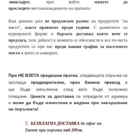
линк/адрес
, чрез който
можете да
проследите
местонахождението на
пратката
.
Към днешна дата
не предлагаме разнос
на продуктите "на
място"
, както правихме преди години
. С развитието на
куриерските фирми и
бързата доставка която вече се
предлага,
тази дейност в момента се обезсмисля и
все по-често
продуктите са при вас
преди нашия график за населеното
място
в което се намирате.
При НЕ ВЗЕТА предишна пратка
,
следващата поръчка се
заплаща
предварително, чрез банков превод
и
ще бъде изпълнена след като бъде получено
плащане.
Цената за доставка
се определя от куриера
и
може да бъде изчислена и видяна при завършване
на поръчката!
БЕЗПЛАТНА ДОСТАВКА
до офис на
Еконт при поръчка
над 200лв.