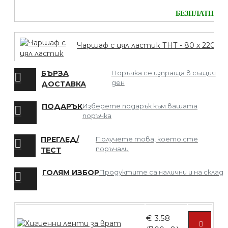
БЕЗПЛАТНО
Чаршаф с цял ластик ТНТ - 80 х 220
БЪРЗА
Поръчка се изпраща в същия
ден
ДОСТАВКА
БЕЗПЛАТНО
ПОДАРЪК
Изберете подарък към вашата
поръчка
Мрежа за Коса
ПРЕГЛЕД/
Получете това, което сте
поръчали
ТЕСТ
ГОЛЯМ ИЗБОР
Продуктите са налични и на склад
БЕЗПЛАТНО
€ 3.58
Четка за боядисване