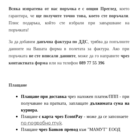
Всяка изпратена от нас поръчка е с опция Преглед
, което
гарантира, че
ще получите точно това, което сте поръчали
.
Плюс подаръка, който сте избрали при завършване на
поръчката!
За да добавим
данъчна фактура по ДДС
, трябва да попълните
данните на Вашата фирма в полетата за фактура. Ако при
поръчката
не сте вписали данните
, може да го направите
чрез
контактната форма
или на телефон
089 77 55 396
Плащане
Плащане при доставка
чрез наложен платеж/ППП - при
получаване на пратката, заплащате
дължимата сума на
куриера.
Плащане
с карта
чрез
EcontPay
- може да се запознаете
по-подробно тук
.
Плащане
чрез Банков превод
към
"МАМУТ" ЕООД