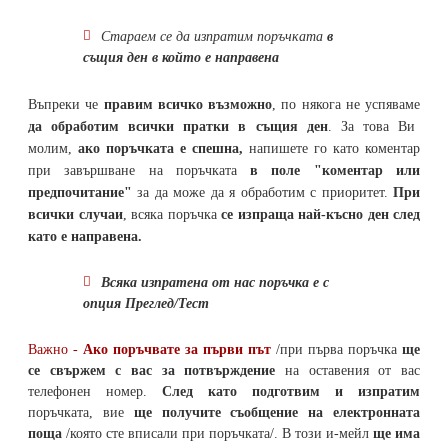
Стараем се да
изпратим поръчката
в
същия ден в който е направена
Въпреки че
правим всичко възможно
, по някога не успяваме
да обработим всички пратки в същия ден
. За това Ви
молим,
ако поръчката е спешна,
напишете го като коментар
при завършване на поръчката
в поле "коментар или
предпочитание"
за да може да я обработим с приоритет.
При
всички случаи
, всяка поръчка
се изпраща най-късно ден след
като е направена.
Всяка изпратена от нас поръчка е с
опция Преглед/Тест
Важно -
Ако поръчвате за първи път
/при първа поръчка
ще
се свържем с вас за потвърждение
на оставения от вас
телефонен номер
.
След като подготвим и изпратим
поръчката,
вие
ще получите съобщение на електронната
поща
/която сте вписали при поръчката/. В този и-мейл
ще има