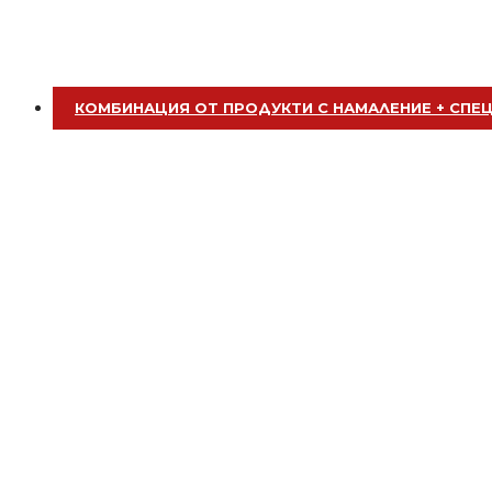
БЕЗПЛАТНО
Пила за нокти
КОМБИНАЦИЯ ОТ ПРОДУКТИ С НАМАЛЕНИЕ + СПЕ
БЕЗПЛАТНО
Пила за нокти
БЕЗПЛАТНО
Пила за нокти