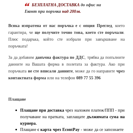
БЕЗПЛАТНА ДОСТАВКА
до офис на
Еконт при поръчка
над 200лв.
Всяка изпратена от нас поръчка е с опция Преглед
, което
гарантира, че
ще получите точно това, което сте поръчали
.
Плюс подаръка, който сте избрали при завършване на
поръчката!
За да добавим
данъчна фактура по ДДС
, трябва да попълните
данните на Вашата фирма в полетата за фактура. Ако при
поръчката
не сте вписали данните
, може да го направите
чрез
контактната форма
или на телефон
089 77 55 396
Плащане
Плащане при доставка
чрез наложен платеж/ППП - при
получаване на пратката, заплащате
дължимата сума на
куриера.
Плащане
с карта
чрез
EcontPay
- може да се запознаете