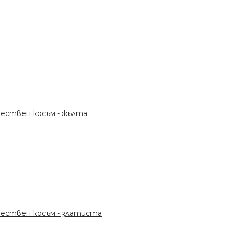
тествен косъм - жълта
тествен косъм - златиста