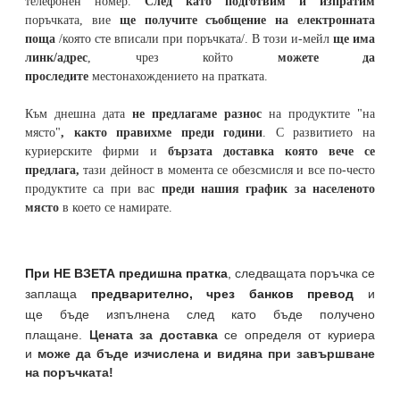
телефонен номер
.
След като подготвим и изпратим
поръчката,
вие
ще получите съобщение на електронната
поща
/която сте вписали при поръчката/. В този и-мейл
ще има
линк/адрес
, чрез който
можете да
проследите
местонахождението на
пратката
.
Към днешна дата
не предлагаме разнос
на продуктите "на
място"
, както правихме преди години
. С развитието на
куриерските фирми и
бързата доставка която вече се
предлага,
тази дейност в момента се обезсмисля и
все по-често
продуктите са при вас
преди нашия график за населеното
място
в което се намирате.
При НЕ ВЗЕТА предишна пратка
,
следващата поръчка се
заплаща
предварително, чрез банков превод
и
ще бъде изпълнена след като бъде получено
плащане.
Цената за доставка
се определя от куриера
и
може да бъде изчислена и видяна при завършване
на поръчката!