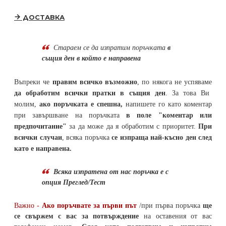
ДОСТАВКА
Стараем се да
изпратим поръчката
в
същия ден в който е направена
Въпреки че
правим всичко възможно
, по някога не успяваме
да обработим всички пратки в същия ден
. За това Ви
молим,
ако поръчката е спешна,
напишете го като коментар
при завършване на поръчката
в поле "коментар или
предпочитание"
за да може да я обработим с приоритет.
При
всички случаи
, всяка поръчка
се изпраща най-късно ден след
като е направена.
Всяка изпратена от нас поръчка е с
опция Преглед/Тест
Важно -
Ако поръчвате за първи път
/при първа поръчка
ще
се свържем с вас за потвърждение
на оставения от вас