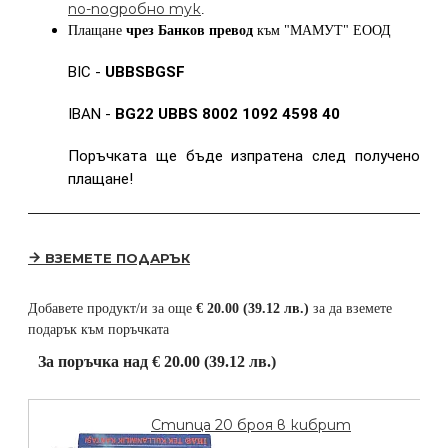
по-подробно тук
.
Плащане
чрез Банков превод
към
"МАМУТ" ЕООД
BIC -
UBBSBGSF
IBAN -
BG22 UBBS 8002 1092 4598 40
Поръчката ще бъде изпратена след получено
плащане!
ВЗЕМЕТЕ ПОДАРЪК
Добавете продукт/и за още
€ 20.00 (39.12 лв.)
за да вземете
подарък към поръчката
За поръчка над € 20.00 (39.12 лв.)
Стипца 20 броя в кибрит