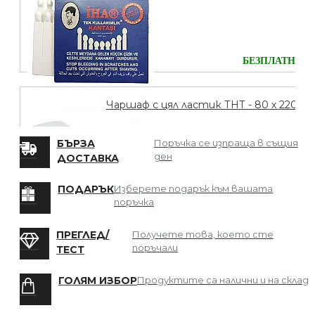
БЕЗПЛАТНО
Чаршаф с цял ластик ТНТ - 80 х 220
БЪРЗА
Поръчка се изпраща в същия
ден
ДОСТАВКА
БЕЗПЛАТНО
ПОДАРЪК
Изберете подарък към вашата
поръчка
Мрежа за Коса
ПРЕГЛЕД/
Получете това, което сте
поръчали
ТЕСТ
ГОЛЯМ ИЗБОР
Продуктите са налични и на склад
БЕЗПЛАТНО