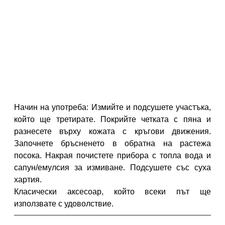
Начин на употреба: Измийте и подсушете участъка,
който ще третирате. Покрийте четката с пяна и
разнесете върху кожата с кръгови движения.
Започнете бръсненето в обратна на растежа
посока. Накрая почистете прибора с топла вода и
сапун/емулсия за измиване. Подсушете със суха
хартия.
Класически аксесоар, който всеки път ще
използвате с удоволствие.