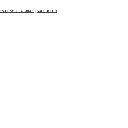
тествен косъм - златиста