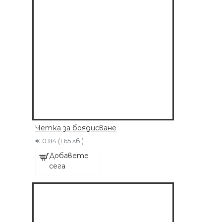
Четка за боядисване
€ 0.84 (1.65 лв.)
Добавете
сега