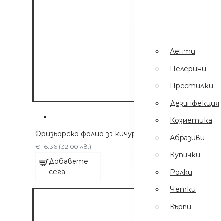
Пинсети
.
Шампоани
Престилки
Ленти
Дезинфекция
Пелерини
Еднократни
Престилки
Ръкавици
Дезинфекция
Ел Уреди
Козметика
Кърпи
Фризьорско фолио за кичури / боядисване - Алум
Абразиви
Четки
€ 16.36 (32.00 лв.)
Купички
Добавете
сега
Ролки
Четки
Кърпи