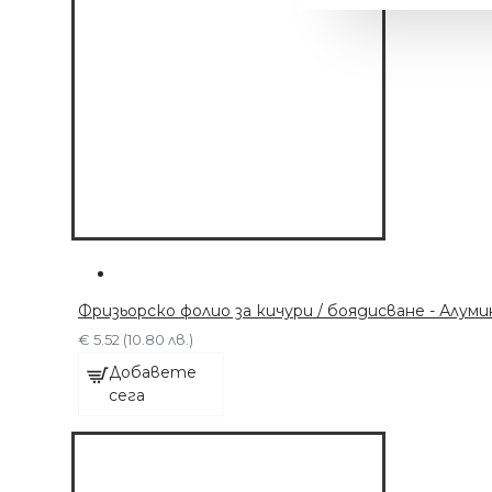
Фризьорско фолио за кичури / боядисване - Алуми
€ 5.52 (10.80 лв.)
Добавете
МАШИНКА С 6
сега
ПРИСТАВКИ
€ 63.91 (125.00 лв.)