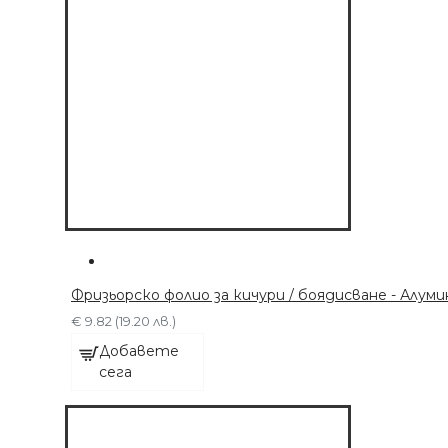
ДОБАВЕТЕ СЕГА
Фризьорско фолио за кичури / боядисване - Алум
€ 9.82 (19.20 лв.)
Добавете
сега