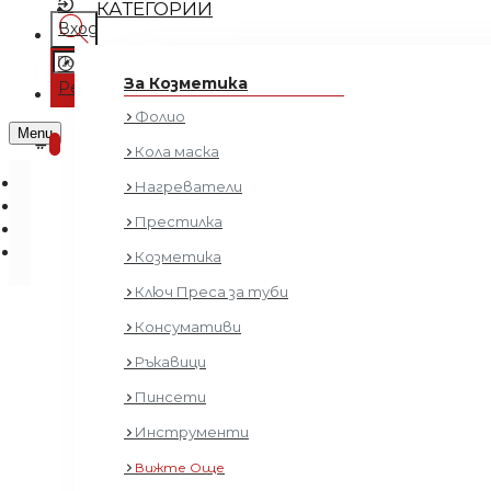
КАТЕГОРИИ
Вход
Регистрация
За Козметика
Регистрация
Фолио
0 продукта - € 0.00 (0.00 лв.)
Menu
0
Кола маска
Нагреватели
Престилка
Козметика
Ключ Преса за туби
Консумативи
Чет
Ръкавици
Пинсети
Инструменти
Вижте Още