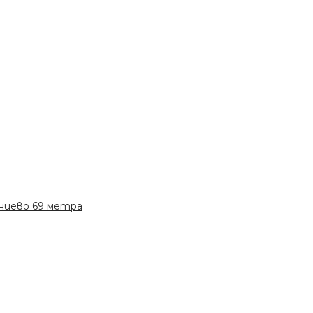
иниево 69 метра