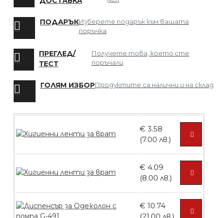
ДОСТАВКА
БЕЗПЛАТНО
ПОДАРЪК
Изберете подарък към вашата
поръчка
Мрежа за Коса
ПРЕГЛЕД/
Получете това, което сте
поръчали
ТЕСТ
ГОЛЯМ ИЗБОР
Продуктите са налични и на склад
БЕЗПЛАТНО
€ 3.58
Четка за боядисване
(7.00 лв.)
€ 4.09
(8.00 лв.)
БЕЗПЛАТНО
€ 10.74
Контейнери за сваляне на гел лак 10
(21.00 лв.)