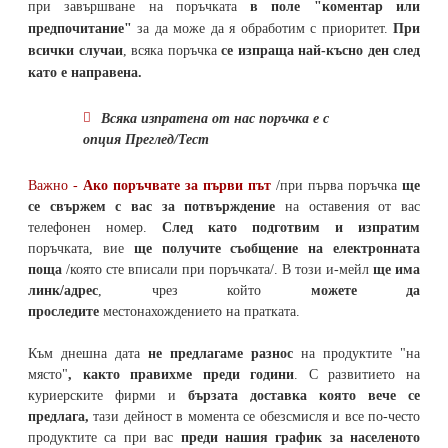
при завършване на поръчката
в поле "коментар или
предпочитание"
за да може да я обработим с приоритет.
При
всички случаи
, всяка поръчка
се изпраща най-късно ден след
като е направена.
Всяка изпратена от нас поръчка е с
опция Преглед/Тест
Важно -
Ако поръчвате за първи път
/при първа поръчка
ще
се свържем с вас за потвърждение
на оставения от вас
телефонен номер
.
След като подготвим и изпратим
поръчката,
вие
ще получите съобщение на електронната
поща
/която сте вписали при поръчката/. В този и-мейл
ще има
линк/адрес
, чрез който
можете да
проследите
местонахождението на
пратката
.
Към днешна дата
не предлагаме разнос
на продуктите "на
място"
, както правихме преди години
. С развитието на
куриерските фирми и
бързата доставка която вече се
предлага,
тази дейност в момента се обезсмисля и
все по-често
продуктите са при вас
преди нашия график за населеното