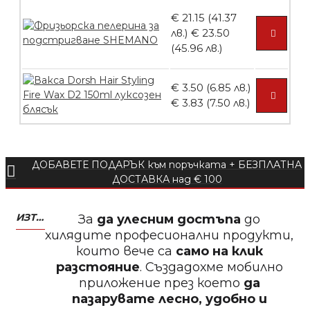
€ 21.15 (41.37
лв.)
€ 23.50
БЕЗПЛАТНО
(45.96 лв.)
€ 3.50 (6.85 лв.)
Пила тип ренде 2в1
€ 3.83 (7.50 лв.)
ДОБАВЕТЕ ПОДАРЪК към поръчката + БЕЗПЛАТНА
БЕЗПЛАТНО
ДОСТАВКА над € 100
Пила тип ренде 2в1
ИЗТЕГЛЕТЕ МОБИЛНО ПРИЛОЖЕНИЕ ZASALONA
За
да улесним достъпа
до
хилядите професионални продукти,
които вече са
само на клик
разстояние
. Създадохме мобилно
приложение през което
да
БЕЗПЛАТНО
пазарувате лесно, удобно и