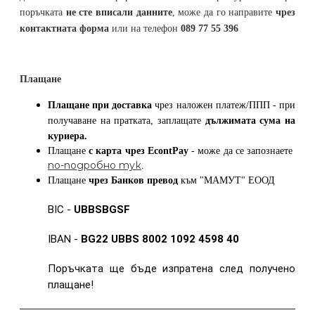
поръчката
не сте вписали данните
, може да го направите
чрез
контактната форма
или на телефон
089 77 55 396
Плащане
Плащане при доставка
чрез наложен платеж/ППП - при
получаване на пратката, заплащате
дължимата сума на
куриера.
Плащане
с карта
чрез
EcontPay
- може да се запознаете
по-подробно тук
.
Плащане
чрез Банков превод
към
"МАМУТ" ЕООД
BIC -
UBBSBGSF
IBAN -
BG22 UBBS 8002 1092 4598 40
Поръчката ще бъде изпратена след получено
плащане!