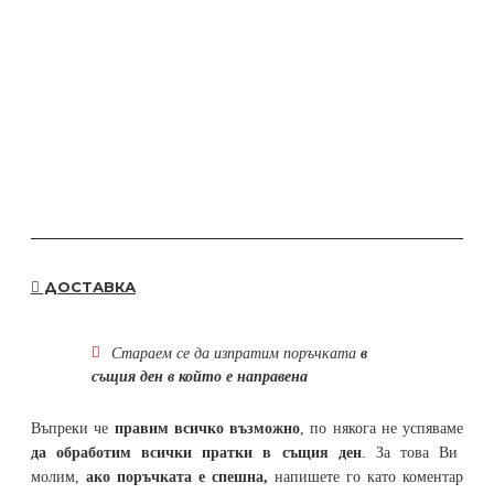
ДОСТАВКА
Стараем се да
изпратим поръчката
в
същия ден в който е направена
Въпреки че
правим всичко възможно
, по някога не успяваме
да обработим всички пратки в същия ден
. За това Ви
молим,
ако поръчката е спешна,
напишете го като коментар