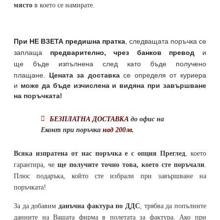
място
в което се намирате.
При НЕ ВЗЕТА предишна пратка
,
следващата поръчка се
заплаща
предварително, чрез банков превод
и
ще бъде изпълнена след като бъде получено
плащане.
Цената за доставка
се определя от куриера
и
може да бъде изчислена и видяна при завършване
на поръчката!
БЕЗПЛАТНА ДОСТАВКА
до офис на
Еконт при поръчка
над 200лв.
Всяка изпратена от нас поръчка е с опция Преглед
, което
гарантира, че
ще получите точно това, което сте поръчали
.
Плюс подаръка, който сте избрали при завършване на
поръчката!
За да добавим
данъчна фактура по ДДС
, трябва да попълните
данните на Вашата фирма в полетата за фактура. Ако при