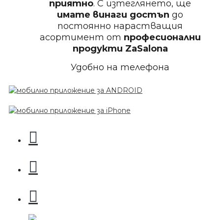
приятно
. С изтеглянето, ще
Пила за нокти 12cm
имате винаги достъп
до
постоянно нарастващия
асортимент от
професионални
продукти
ZaSalona
Удобно на телефона
БЕЗПЛАТНО
Пила за нокти
БЕЗПЛАТНО
Пила за нокти