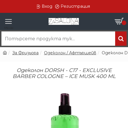
Вход
Регистрация
0
За Фризьора
Одеколон / Афтършейв
Одеколон D
Одеколон DORSH - C17 - EXCLUSIVE
BARBER COLOGNE – ICE MUSK 400 ML