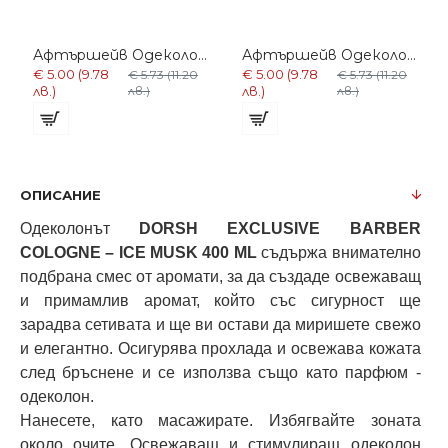
Афтършейв Одеколон DORSH AFTER SHAVE CREAM COLOGNE – AQUA PLANTS D14 400 ML
Афтършейв Одеколон DORSH AFTER SHAVE CREAM COLOGNE – DAMP BOMB D13 400 ML
€ 5.00 (9.78
€ 5.00 (9.78
€ 5.73 (11.20
€ 5.73 (11.20
лв.)
лв.)
лв.)
лв.)
ОПИСАНИЕ
Одеколонът
DORSH EXCLUSIVE BARBER
COLOGNE – ICE MUSK​ 400 ML
съдържа внимателно
подбрана смес от аромати, за да създаде освежаващ
и примамлив аромат, който със сигурност ще
зарадва сетивата и ще ви остави да миришете свежо
и елегантно. Осигурява прохлада и освежава кожата
след бръснене и се използва също като парфюм -
одеколон.
Нанесете, като масажирате. Избягвайте зоната
около очите. Освежаващ и стимулиращ одеколон