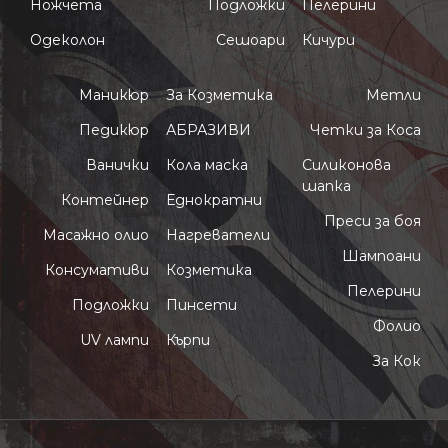
Ножчета
Подложки
Пелерини
Одеколон
Сешоари
Кичури
Маникюр
За Козметика
Метли
Педикюр
АБРАЗИВИ
Четки за Коса
Ванички
Кола маска
Силиконова
шапка
Контейнер
Еднократни
Преси за боя
Масажно олио
Нагреватели
Шампоани
Консумативи
Козметика
Пелерини
Подложки
Пинсети
Фолио
UV лампи
Кърпи
За Кок