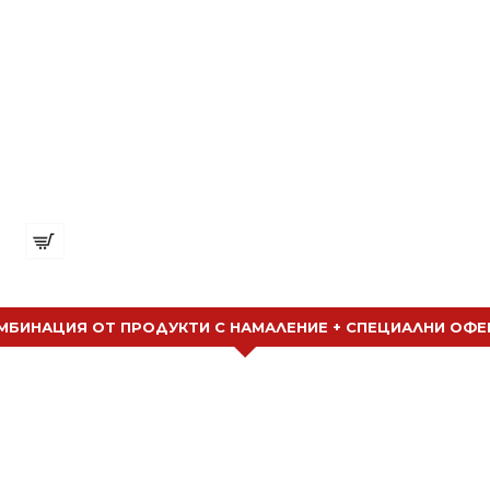
Одеколон DORSH - C17 - EXCLUSIVE BARBER COLOGNE – ICE MUSK 400 ML
€ 5.00 (9.78
€ 5.73 (11.20
лв.)
лв.)
МБИНАЦИЯ ОТ ПРОДУКТИ С НАМАЛЕНИЕ + СПЕЦИАЛНИ ОФЕ