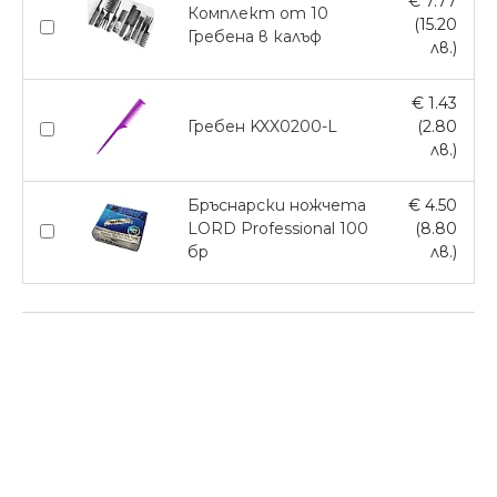
€ 7.77
Комплект от 10
(15.20
Гребена в калъф
лв.)
€ 1.43
Гребен KXX0200-L
(2.80
лв.)
Бръснарски ножчета
€ 4.50
LORD Professional 100
(8.80
бр
лв.)