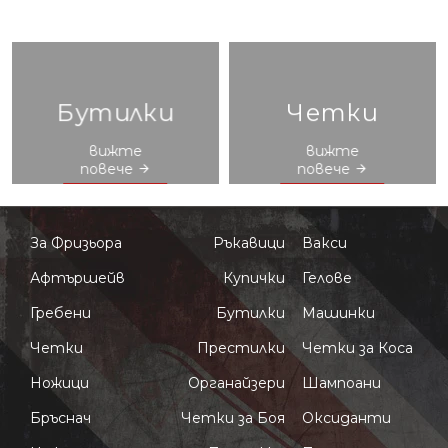
Бутилки
Четки
вижте
вижте
повече
повече
За Фризьора
Ръкавици
Вакси
Афтършейв
Купички
Гелове
Гребени
Бутилки
Машинки
Четки
Престилки
Четки за Коса
Ножици
Органайзери
Шампоани
Бръснач
Четки за Боя
Оксиданти