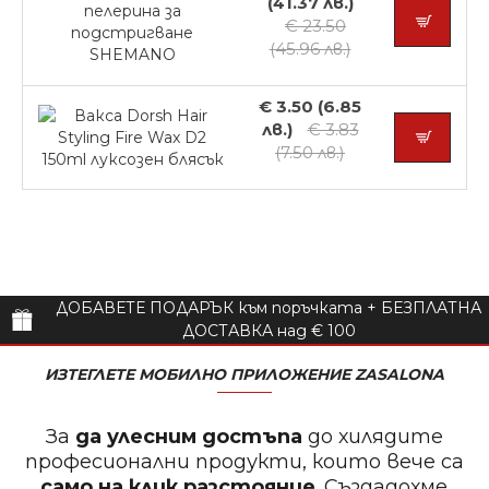
(41.37 лв.)
€ 23.50
(45.96 лв.)
€ 3.50 (6.85
лв.)
€ 3.83
(7.50 лв.)
ДОБАВЕТЕ ПОДАРЪК към поръчката + БЕЗПЛАТНА
ДОСТАВКА над € 100
ИЗТЕГЛЕТЕ МОБИЛНО ПРИЛОЖЕНИЕ ZASALONA
За
да улесним достъпа
до хилядите
професионални продукти, които вече са
само на клик разстояние
. Създадохме