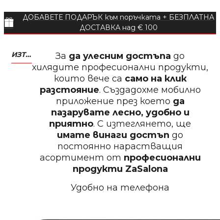
ДОБАВЕТЕ ПОДАРЪК към поръчката + БЕЗПЛАТНА
Пила за нокти
ДОСТАВКА над € 100
ИЗТЕГЛЕТЕ МОБИЛНО ПРИЛОЖЕНИЕ ZASALONA
За
да улесним достъпа
до
хилядите професионални продукти,
които вече са
само на клик
БЕЗПЛАТНО
разстояние
. Създадохме мобилно
приложение през което
да
Пила за нокти
пазарувате лесно, удобно и
приятно
. С изтеглянето, ще
имате винаги достъп
до
постоянно нарастващия
асортимент от
професионални
БЕЗПЛАТНО
продукти
ZaSalona
Удобно на телефона
Пила за полиране на нокти