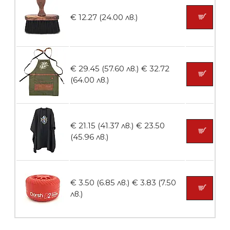
€ 12.27 (24.00 лв.)
БЕЗПЛАТНО
€ 29.45 (57.60 лв.)
€ 32.72
Пила тип ренде 2в1
(64.00 лв.)
€ 21.15 (41.37 лв.)
€ 23.50
БЕЗПЛАТНО
(45.96 лв.)
Пила за нокти 12cm
€ 3.50 (6.85 лв.)
€ 3.83 (7.50
лв.)
БЕЗПЛАТНО