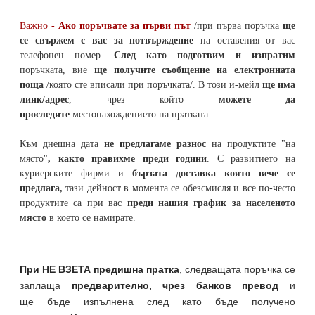
Важно -
Ако поръчвате за първи път
/при първа поръчка
ще
се свържем с вас за потвърждение
на оставения от вас
телефонен номер
.
След като подготвим и изпратим
поръчката,
вие
ще получите съобщение на електронната
поща
/която сте вписали при поръчката/. В този и-мейл
ще има
линк/адрес
, чрез който
можете да
проследите
местонахождението на
пратката
.
Към днешна дата
не предлагаме разнос
на продуктите "на
място"
, както правихме преди години
. С развитието на
куриерските фирми и
бързата доставка която вече се
предлага,
тази дейност в момента се обезсмисля и
все по-често
продуктите са при вас
преди нашия график за населеното
място
в което се намирате.
При НЕ ВЗЕТА предишна пратка
,
следващата поръчка се
заплаща
предварително, чрез банков превод
и
ще бъде изпълнена след като бъде получено