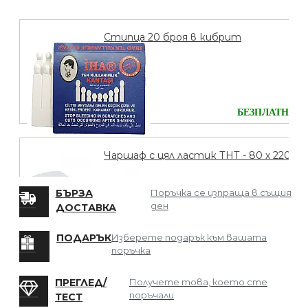
Стипца 20 броя в кибрит
БЕЗПЛАТНО
Чаршаф с цял ластик ТНТ - 80 х 220
БЪРЗА
Поръчка се изпраща в същия
ден
ДОСТАВКА
БЕЗПЛАТНО
ПОДАРЪК
Изберете подарък към вашата
поръчка
Мрежа за Коса
ПРЕГЛЕД/
Получете това, което сте
поръчали
ТЕСТ