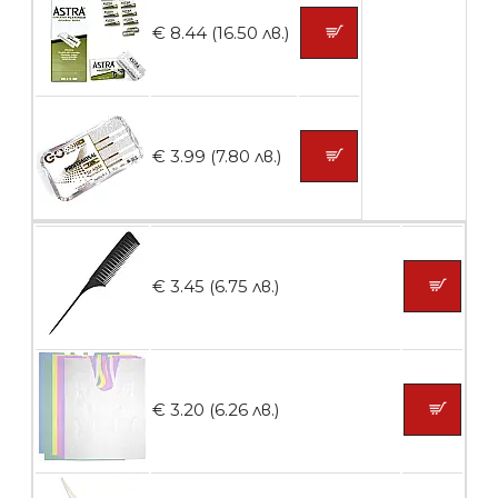
Контейнери за сваляне на гел лак 5
€ 8.44 (16.50 лв.)
броя
БЕЗПЛАТНО
€ 3.99 (7.80 лв.)
Пластмасови предпазители за лак
€ 3.45 (6.75 лв.)
БЕЗПЛАТНО
Ваничка за маникюр BMSPA1C
€ 3.20 (6.26 лв.)