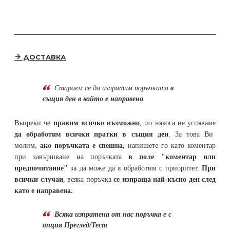
ДОСТАВКА
Стараем се да
изпратим поръчката
в
същия ден в който е направена
Въпреки че
правим всичко възможно
, по някога не успяваме
да обработим всички пратки в същия ден
. За това Ви
молим,
ако поръчката е спешна,
напишете го като коментар
при завършване на поръчката
в поле "коментар или
предпочитание"
за да може да я обработим с приоритет.
При
всички случаи
, всяка поръчка
се изпраща най-късно ден след
като е направена.
Всяка изпратена от нас поръчка е с
опция Преглед/Тест