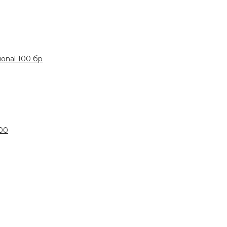
onal 100 бр
00