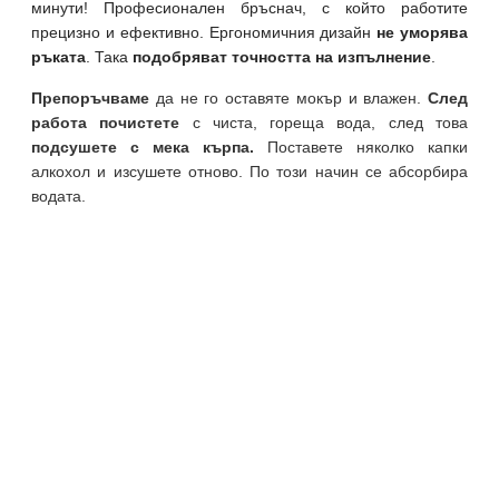
минути! Професионален бръснач, с който работите
прецизно и ефективно.
Ергономичния дизайн
не уморява
ръката
. Така
подобряват точността на изпълнение
.
Препоръчваме
да не го оставяте мокър и влажен.
След
работа почистете
с чиста, гореща вода, след това
подсушете с мека кърпа.
Поставете няколко капки
алкохол и изсушете отново. По този начин се абсорбира
водата.