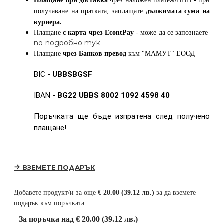
Плащане при доставка
чрез наложен платеж/ППП - при
получаване на пратката, заплащате
дължимата сума на
куриера.
Плащане
с карта
чрез
EcontPay
- може да се запознаете
по-подробно тук
.
Плащане
чрез Банков превод
към
"МАМУТ" ЕООД
BIC -
UBBSBGSF
IBAN -
BG22 UBBS 8002 1092 4598 40
Поръчката ще бъде изпратена след получено
плащане!
ВЗЕМЕТЕ ПОДАРЪК
Добавете продукт/и за още
€ 20.00 (39.12 лв.)
за да вземете
подарък към поръчката
За поръчка над € 20.00 (39.12 лв.)