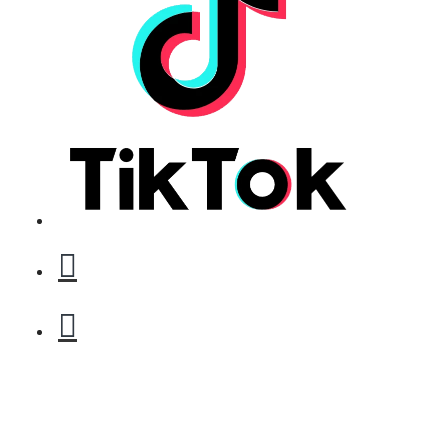
За поръчка над € 40.00 (78.23 лв.)
Стипца 20 броя в кибрит
БЕЗПЛАТНО
Бръснарски ножчета Astra - 5бр.
БЕЗПЛАТНО
Клипс тип щъркел 1 брой