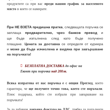
продуктите са при вас
преди нашия график за населеното
място
в което се намирате.
При НЕ ВЗЕТА предишна пратка
,
следващата поръчка се
заплаща
предварително, чрез банков превод
и
ще бъде изпълнена след като бъде получено
плащане.
Цената за доставка
се определя от куриера
и
може да бъде изчислена и видяна при завършване
на поръчката!
БЕЗПЛАТНА ДОСТАВКА
до офис на
Еконт при поръчка
над 200лв.
Всяка изпратена от нас поръчка е с опция Преглед
, което
гарантира, че
ще получите точно това, което сте поръчали
.
Плюс подаръка, който сте избрали при завършване на
поръчката!
За да добавим
данъчна фактура по ДДС
, трябва да попълните