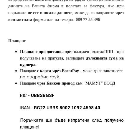
данните на Вашата фирма в полетата за фактура. Ако при
поръчката
не сте вписали данните
, може да го направите
чрез
контактната форма
или на телефон
089 77 55 396
Плащане
Плащане при доставка
чрез наложен платеж/ППП - при
получаване на пратката, заплащате
дължимата сума на
куриера.
Плащане
с карта
чрез
EcontPay
- може да се запознаете
по-подробно тук
.
Плащане
чрез Банков превод
към
"МАМУТ" ЕООД
BIC -
UBBSBGSF
IBAN -
BG22 UBBS 8002 1092 4598 40
Поръчката ще бъде изпратена след получено
плащане!