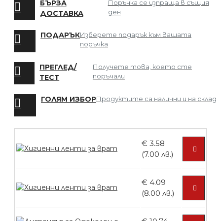
БЪРЗА
Поръчка се изпраща в същия
ден
ДОСТАВКА
БЕЗПЛАТНО
ПОДАРЪК
Изберете подарък към вашата
поръчка
Мрежа за Коса
ПРЕГЛЕД/
Получете това, което сте
поръчали
ТЕСТ
ГОЛЯМ ИЗБОР
Продуктите са налични и на склад
БЕЗПЛАТНО
€ 3.58
Четка за боядисване
(7.00 лв.)
€ 4.09
(8.00 лв.)
БЕЗПЛАТНО