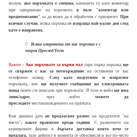
молим,
ако поръчката е спешна,
напишете го като коментар
при завършване на поръчката
в поле "коментар или
предпочитание"
за да може да я обработим с приоритет.
При
всички случаи
, всяка поръчка
се изпраща най-късно ден след
като е направена.
Всяка изпратена от нас поръчка е с
опция Преглед/Тест
Важно -
Ако поръчвате за първи път
/при първа поръчка
ще
се свържем с вас за потвърждение
на оставения от вас
телефонен номер
.
След като подготвим и изпратим
поръчката,
вие
ще получите съобщение на електронната
поща
/която сте вписали при поръчката/. В този и-мейл
ще има
линк/адрес
, чрез който
можете да
проследите
местонахождението на
пратката
.
Към днешна дата
не предлагаме разнос
на продуктите "на
място"
, както правихме преди години
. С развитието на
куриерските фирми и
бързата доставка която вече се
предлага,
тази дейност в момента се обезсмисля и
все по-често