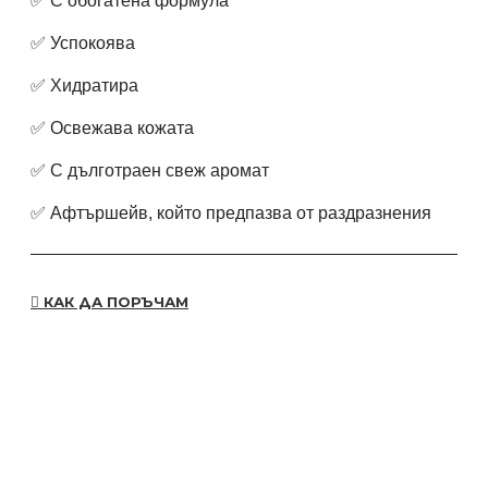
✅ С обогатена формула
✅ Успокоява
✅ Хидратира
✅ Освежава кожата
✅ С дълготраен свеж аромат
✅ Афтършейв, който предпазва от раздразнения
КАК ДА ПОРЪЧАМ