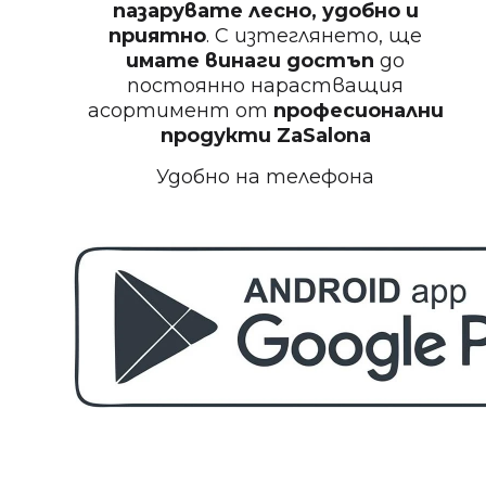
пазарувате лесно, удобно и
приятно
. С изтеглянето, ще
Пила за нокти 12cm
имате винаги достъп
до
постоянно нарастващия
асортимент от
професионални
продукти
ZaSalona
Удобно на телефона
БЕЗПЛАТНО
Пила за нокти
БЕЗПЛАТНО
Пила за нокти