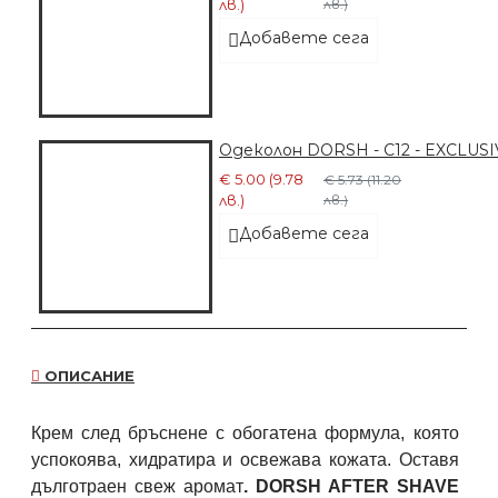
лв.)
лв.)
Добавете сега
Одеколон DORSH - C12 - EXCLU
€ 5.00 (9.78
€ 5.73 (11.20
лв.)
лв.)
Добавете сега
ОПИСАНИЕ
Крем след бръснене с обогатена формула, която
успокоява, хидратира и освежава кожата. Оставя
дълготраен свеж аромат
. DORSH AFTER SHAVE