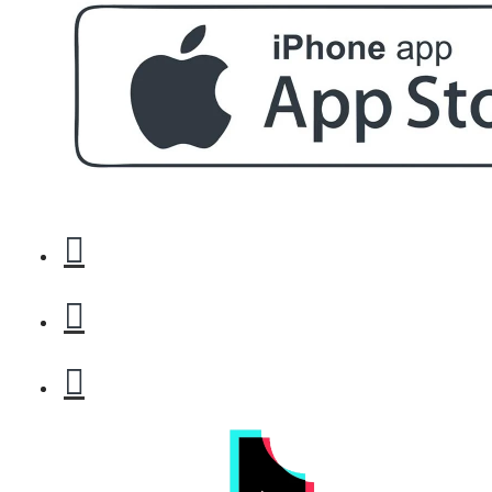
БЕЗПЛАТНО
Пила за полиране на нокти
БЕЗПЛАТНО
Етерично масло 10ml
БЕЗПЛАТНО