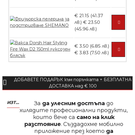
€ 21.15 (41.37
лв.)
€ 23.50
БЕЗПЛАТНО
(45.96 лв.)
€ 3.50 (6.85 лв.)
Пила тип ренде 2в1
€ 3.83 (7.50 лв.)
ДОБАВЕТЕ ПОДАРЪК към поръчката + БЕЗПЛАТНА
БЕЗПЛАТНО
ДОСТАВКА над € 100
Пила тип ренде 2в1
ИЗТЕГЛЕТЕ МОБИЛНО ПРИЛОЖЕНИЕ ZASALONA
За
да улесним достъпа
до
хилядите професионални продукти,
които вече са
само на клик
разстояние
. Създадохме мобилно
приложение през което
да
БЕЗПЛАТНО