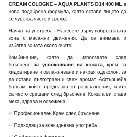
CREAM COLOGNE – AQUA PLANTS D14 400 ML
е
нова подобрена формула, която оставя лицето да
се чувства чисто и свежо.
Начин на употреба - Нанесете върху избръснатата
зона с масажни движения. Да се внимава и
избягва зоната около очите!
Комбинация, която да използвате след
бръснене
за успокояване на кожата
, крем за
хидратиране и овлажняване и накрая одеколон, за
да остави дълготраен и свеж аромат. Афтършейв
балсам, който предпазва от раздразнения, които
са често срещани след бръснене. Кожата ви става
мека, здрава и освежена.
✅ Професионален Крем след бръснене
✅ Подходящ за всекидневна употреба