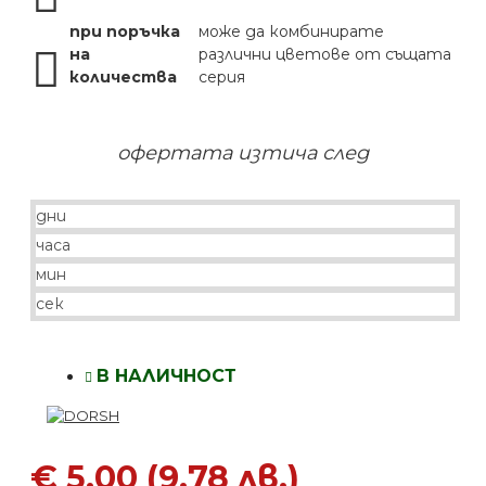
при поръчка
може да комбинирате
на
различни цветове от същата
количества
серия
офертата изтича след
дни
часа
мин
сек
В НАЛИЧНОСТ
€ 5.00 (9.78 лв.)