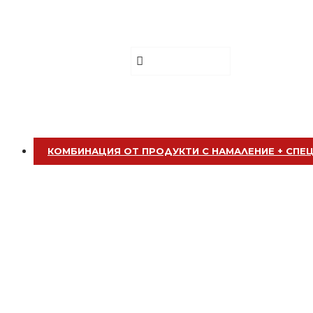
Афтършейв Одеколон DORSH AFT
€ 5.00 (9.78
€ 5.73 (11.20
лв.)
лв.)
БЕЗПЛАТНО
Добавете сега
Клипс тип щъркел 1 брой
КОМБИНАЦИЯ ОТ ПРОДУКТИ С НАМАЛЕНИЕ + СПЕ
БЕЗПЛАТНО
Клипс тип щъркел 1 брой
БЕЗПЛАТНО