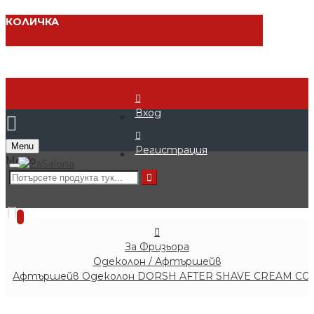
КОЛИЧКА
Вход
Menu
Регистрация
0 продукта - € 0.00 (0.00 лв.)
0
За Фризьора
Одеколон / Афтършейв
Афтършейв Одеколон DORSH AFTER SHAVE CREAM COL