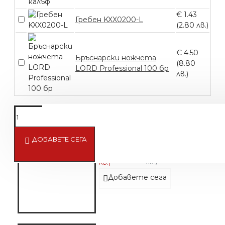
€ 1.43
Гребен KXX0200-L
(2.80 лв.)
€ 4.50
Бръснарски ножчета
(8.80
LORD Professional 100 бр
лв.)
ДОБАВЕТЕ СЕГА
Афтършейв Одеколон DORSH A
€ 5.00 (9.78
€ 5.73 (11.20
лв.)
лв.)
Добавете сега